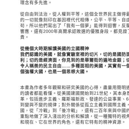
理念有多先進。
從自由到法治，從人權到平等，這個全世界民主做得
的一切就像刻印在基因裡代代相傳，公平、平等、自
茍，所以他們寫出了「我有一個夢」能得到迴響，反
響應，還有
2000年高爾承認敗選的優雅身段，都見
貴。
從幾個大時期解讀美國的立國精神
我們認識的美國，就像實驗室裡的切片，切的是國防
利；切的是經濟面，你見到的是華爾街的遍地金銀；
令人稱羨的民主自由……多種面相的美國，其實有一
個強權大國，也是一個思想大國。
本書為作者多年觀察和研究美國的心得，盡量用簡明
的讀者都能看懂。從美國建國開始到21世紀，其本身
革，包括進步主義、羅斯福新政、發達的公益事業、6
到變與不變的規律；對外關係從孤立主義到國際主義
國，從「冷戰」到「後冷戰」，還有二百年來與中國
重點地做了深入淺出的分析和解讀，從一種獨特的視
和現在、它在世界的角色，還有它特有的精神資源。