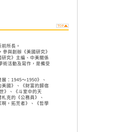
所前所長。
語，參與創辦《美國研究》
國研究》主編、中美關係
事學術活動及寫作，是備受
1945～1950》、
的美國》、《財富的歸宿
世》、《斗室中的天
爾札克的
《公務員》、
《啊，拓荒者》、《哲學