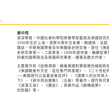
介
資中筠
資深學者，中國社會科學院榮譽學部委員及美國研究
1930年生於上海，清學大學外文系畢，精通英、法
雜誌、中華美國學會及中美關係史研究會，曾任《美
史研究會第一、二屆會長。1996年退休後，繼續從
仰重的國際政治及美國研究專家、隨筆及散文作家。
主要著作有《追根溯源：戰後美國對華政策的緣起和發展：
《美國戰後外交史：從杜魯門到里根》、《二十世紀
──美國現代公益基金會述評》、《讀書人的出世與入
下》、《資中筠自選集》（五卷）等著作。譯作有巴
《浪蕩王孫》、《農民》；英美作
品《廊橋遺夢》、
的慰藉》等。