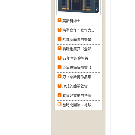
莫斯科紳士
精準寫作：寫作力...
哈佛商學院的美學...
貓咪也瘋狂（全彩...
82年生的金智英
痠痛拉筋解剖書【...
刀（奈斯博作品集...
理想的簡單飲食
看懂好電影的快樂...
當時間開始：地球...