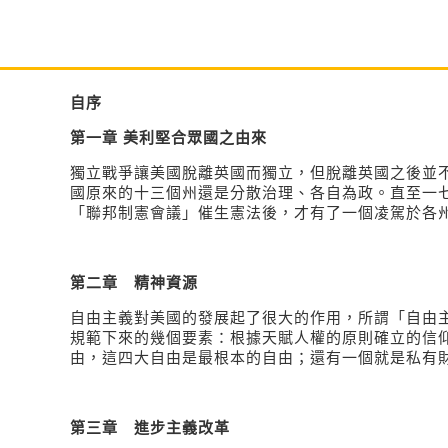
自序
第一章
美利堅合眾國之由來
獨立戰爭讓美國脫離英國而獨立，但脫離英國之後並
國原來的十三個州還是分散治理、各自為政。直至一
「聯邦制憲會議」催生憲法後，才有了一個凌駕於各
第二章　精神資源
自由主義對美國的發展起了很大的作用，所謂「自由
規範下來的幾個要素：根據天賦人權的原則確立的信
由，這四大自由是最根本的自由；還有一個就是私有
第三章 進步主義改革