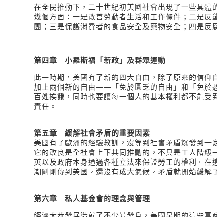
在全民推動下，二十世紀初美國社會出現了一些具體
幾個方面：一是改善勞動者生活和工作條件；二是反
團；三是保護消費者的食品安全及藥物安全；四是反
第四章
小羅斯福「新政」及群眾運動
此一時期，美國有了新的四大自由，除了原來的信仰
加上兩個新的自由――「免於匱乏的自由」和「免於
百姓挨餓，同時也要讓每一個人的基本權利都不能受
責任。
第五章 緩解社會矛盾的重要因素
美國有了歐洲的經驗教訓，沒等到社會矛盾爆發到一
它的改良是全社會上下共同推動的，不只是工人階級
英以及政府本身通過各種立法來保證勞工的權利。在
潮剛剛傳到美國，還沒有成大氣候，矛盾就開始緩解
第六章 私人基金會的理念與管理
經濟大步發展造就了不少暴發戶，美國早期的這些富