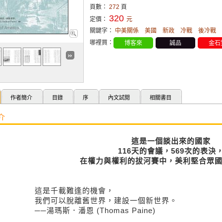
頁數：
272
頁
320
定價：
元
關鍵字：
中美關係
美國
新政
冷戰
後冷戰
哪裡買：
博客來
誠品
金石
作者簡介
目錄
序
內文試閱
相關書目
介
這是一個談出來的國家
116
天的會議，
569
次的表決
在權力與權利的
拔河賽中，美利堅合眾
這是千載難逢的機會，
我們可以脫離舊世界，建設一個新世界。
──湯瑪斯．潘恩 (Thomas Paine)