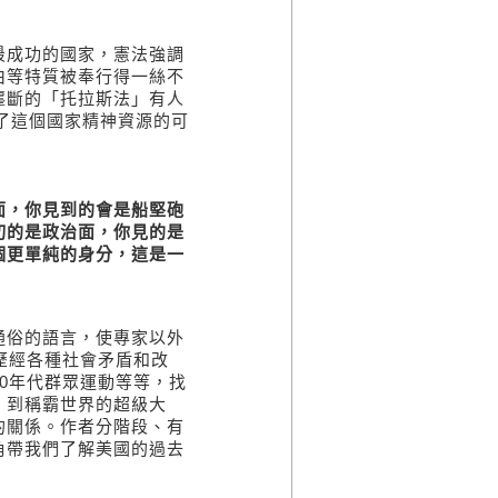
最成功的國家，憲法強調
由等特質被奉行得一絲不
壟斷的「托拉斯法」有人
證了這個國家精神資源的可
面，你見到的會是船堅砲
切的是政治面，你見的是
個更單純的身分，這是一
通俗的語言，使專家以外
歷經各種社會矛盾和改
0年代群眾運動等等，找
，到稱霸世界的超級大
的關係。作者分階段、有
角帶我們了解美國的過去