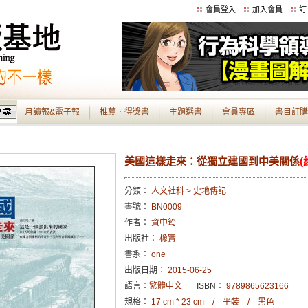
會員登入
加入會員
訂
月讀報&電子報
推薦．得獎書
主題選書
會員專區
書目訂購
美國這樣走來：從獨立建國到中美關係
(
分類：
人文社科 > 史地傳記
書號：
BN0009
作者：
資中筠
出版社：
橡實
書系：
one
出版日期：
2015-06-25
語言：
繁體中文
ISBN：
9789865623166
規格：
17 cm * 23 cm / 平裝 / 黑色