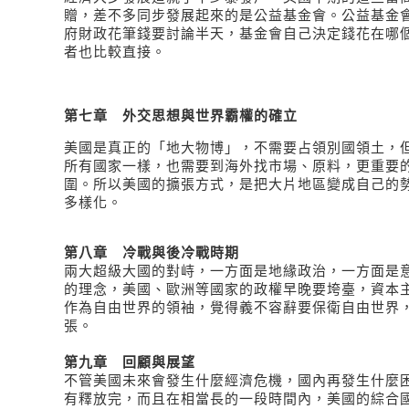
贈，差不多同步發展起來的是公益基金會。公益基金
府財政花筆錢要討論半天，基金會自己決定錢花在哪
者也比較直接。
第七章 外交思想與世界霸權的確立
美國是真正的「地大物博」，不需要占領別國領土，
所有國家一樣，也需要到海外找市場、原料，更重要
圍。所以美國的擴張方式，是把大片地區變成自己的
多樣化。
第八章 冷戰與後冷戰時期
兩大超級大國的對峙，一方面是地緣政治，一方面是
的理念，美國、歐洲等國家的政權早晚要垮臺，資本
作為自由世界的領袖，覺得義不容辭要保衛自由世界
張。
第九章 回顧與展望
不管美國未來會發生什麼經濟危機，國內再發生什麼
有釋放完，而且在相當長的一段時間內，美國的綜合