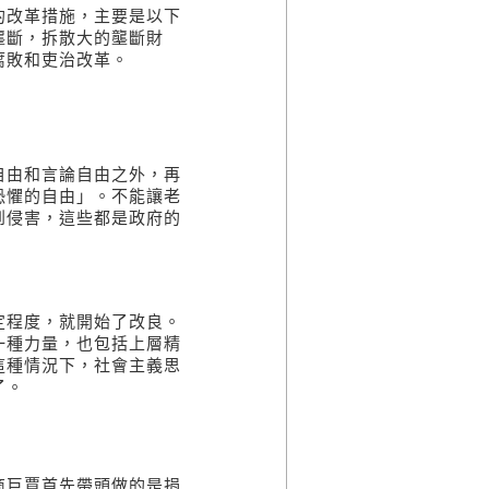
的改革措施，主要是以下
壟斷，拆散大的壟斷財
腐敗和吏治改革。
自由和言論自由之外，再
恐懼的自由」。不能讓老
到侵害，這些都是政府的
定程度，就開始了改良。
一種力量，也包括上層精
這種情況下，社會主義思
了。
商巨賈首先帶頭做的是捐