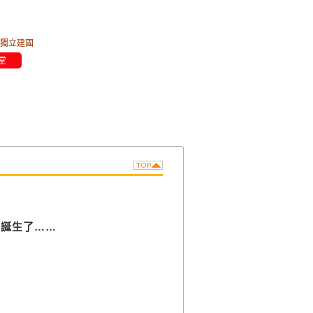
獨立建國
堂
，
國誕生了……