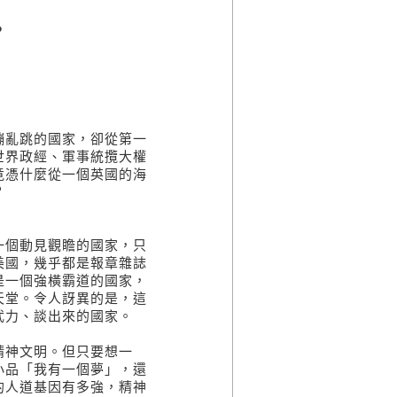
？
蹦亂跳的國家，卻從第一
世界政經、軍事統攬大權
竟憑什麼從一個英國的海
？
一個動見觀瞻的國家，只
美國，幾乎都是報章雜誌
是一個強橫霸道的國家，
天堂。令人訝異的是，這
武力、談出來的國家。
精神文明。但只要想一
小品「我有一個夢」，還
的人道基因有多強，精神