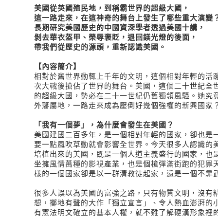
美國從英國殖民地，到稱霸世界的超級大國，
這一路走來，在這神奇的舞台上發生了哪些重大演變
長期研究美國歷史的中國資深學者透過美國十講，
剝去華衣盔甲、榮辱褒貶，退回鎂光燈的後面，
帶我們從歷史的源頭，重新認識美國。
【內容簡介】
相對於舊世界動輒上千年的文明，這個相對年輕的活
次大戰後搶佔了世界的舞台。美國，這個二十世紀全
的超級大國，勢必在二十一世紀仍舊獨領風騷。她究
外藩屬地，一路走來成為壓倒好幾個強權的新興國家
「我有一個夢」，為什麼會發生在美國？
美國建國二百多年，是一個相對年輕的國家，卻也是
要一點風吹草動就會影響全世界。今天很多人認識的
培植出來的美國，既是一個人道主義盛行的國家，也
坐擁風情萬種的影視產業，也是個槍彈滿街跑的犯罪
樣的一個國家卻是以一群清教徒起家，還是一個不靠
很多人誤以為美國的富強之路，只有物質文明，沒有
想，擲地有聲的大作「獨立宣言」、令人熱血澎湃的
有憲法明文確立的基本人權，就不難了解硬漢形象裡