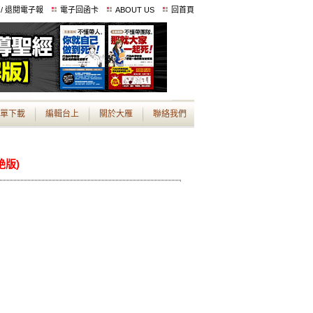
 / 退閱電子報
電子回函卡
ABOUT US
回首頁
單下載
編輯台上
關於大雁
聯絡我們
絶版)