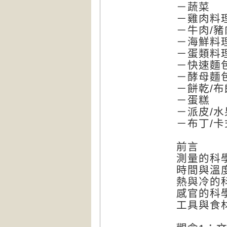
－蔬菜
－雞肉料
－牛肉/豬
－海鮮料
－蛋類料
－快速麵包
－酵母麵包
－餅乾/布
－蛋糕
－派皮/水
－布丁/卡
前言
測量的科
時間與溫
熱與冷的
感官的科
工具與食