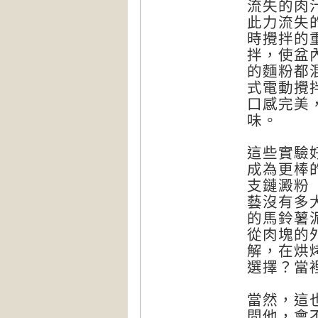
流失的肉
此力流失
時攪拌的
拌，使盆
的麵粉都
式電動攪
口感完美
味。
這些實驗
成為更棒的
支鏈澱粉（
藝沒有多
的馬鈴薯
從肉塊的
解，在烘
選擇？當
當然，這
問他，會