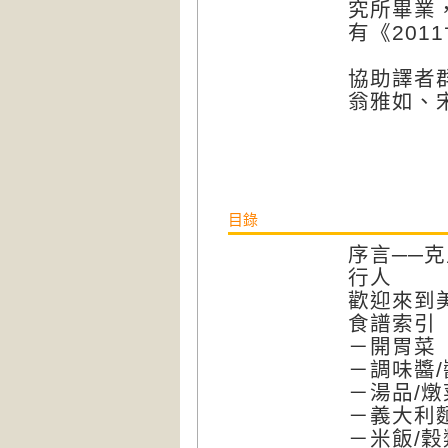
究所畢業
有《201
協助譯者
翁雅如、
目錄
序言──
行人
歡迎來到
食譜索引
－開胃菜
－調味醬/
－湯品/燉
－義大利
－米飯/穀