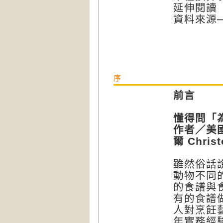
延伸閱讀
資料來源
序
前言
懂得問「
作者／美
爾 Christ
雖然俗話
動物不同
的食譜與
有的食譜
人對烹飪
年實務經