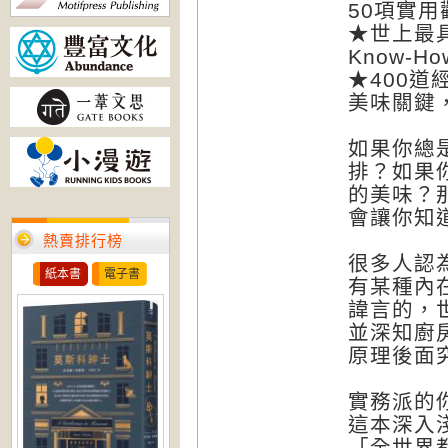
50項實用
★世上最
Know-H
★400
美味關鍵
如果你總
排？如果
的美味？
會讓你知
熱賣排行榜
很多人認
紙本書
電子書
有某種內
諱言的，
並深知廚
原理後面
實務派的
這本深入
「全世界