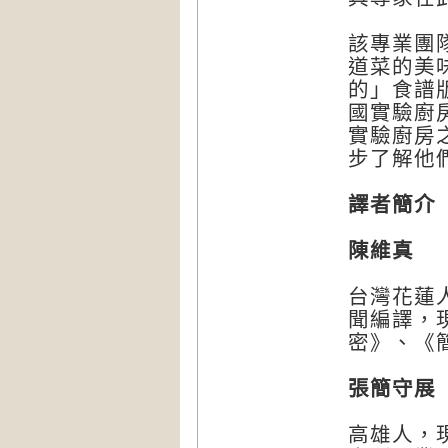
該專業團
道菜的美
的」食譜
國實驗廚房》
實驗廚房之廚
步了解他
譯者簡介
陳維真
台灣花蓮
聞編譯，
密》、《
張簡守展
高雄人，