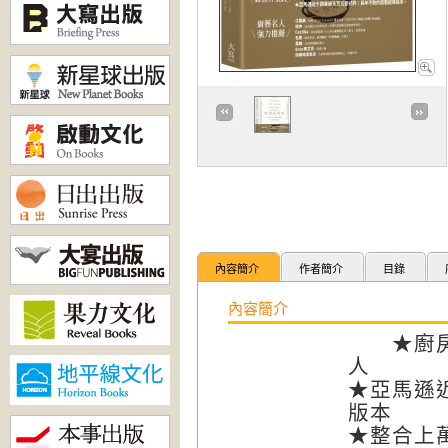
內容簡介
作者簡介
目錄
內容簡介
★廚房裡
人
★亞馬遜
版本
★整合上