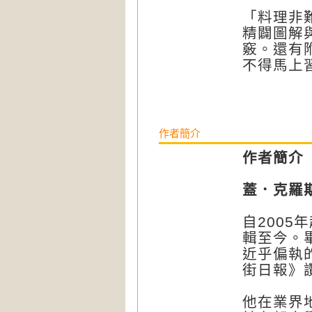
「料理非
精闢圖解
竅。還有
不得馬上
作者簡介
作者簡介
蓋．克羅斯比
自200
輯至今。
近乎偏執
街日報》
他在業界