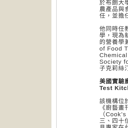
於布朗大
農產品與
任，並擔
他同時任
學，現為
的營養學兼
of Food
Chemic
Societ
子克莉絲
美國實驗廚房編
Test Kit
該機構位
《廚藝畫刊》
（Cook
三、四十
具專家在