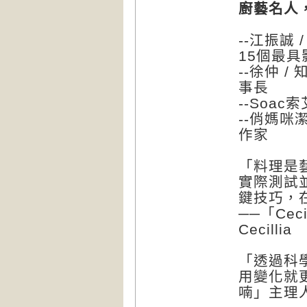
廚藝名人
--江振誠 
15個最
--徐仲 
事長
--Soa
--俏媽咪
作家
「料理是
實際測試
鍵技巧，
──「Ce
Cecillia
「透過科
用變化就
喃」主理