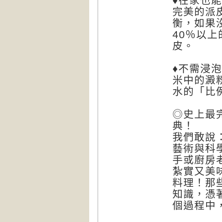
♦在家也
完美的派
衡，如果
40％以
皮。
♦不需浸
米中的澱
水的「比
◎史上最
典！
我們敢說
藝術與科
手或廚房
紮實又美
料理！那
知識，憑
個過程中