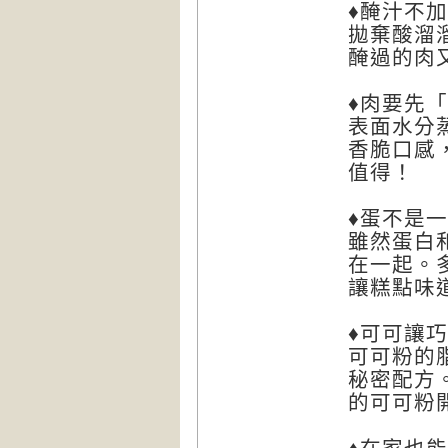
♦醃汁不
拋棄酸溜
醃過的肉
♦肉要先
表面水分
香脆口感
值得！
♦蛋不是
雖然蛋白
在一起。
讓糕點味
♦可可讓
可可粉的
秘密配方
的可可粉