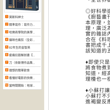
◎好科學
《廚藝畫
莫斯科紳士
本原理，
精準寫作：寫作力...
理，廣泛
哈佛商學院的美學...
實的雜誌
合在《料
貓咪也瘋狂（全彩...
書把成千
82年生的金智英
該知道的
痠痛拉筋解剖書【...
♦即使只
刀（奈斯博作品集...
將食物煮
理想的簡單飲食
知道，經
理檯也一
看懂好電影的快樂...
當時間開始：地球...
♦小蘇打
小蘇打不
進褐變反