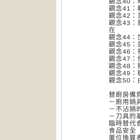
觀念40
觀念41
觀念42
觀念43
在
觀念44
觀念45
觀念46
觀念47
觀念48
觀念49
觀念50
替廚房備
－廚用鍋
－不沾鍋
－刀具的
臨時替代
食品安全
單位換算