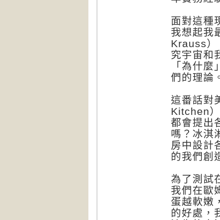
面對這種
我想起我最
Kraus
究宇宙和
「為什麼
們的理論
這番話對美國實
Kitch
都會提出
嗎？冰淇
房中設計
的我們創
為了測試
我們在歐姆
蛋越軟嫩
的好處，