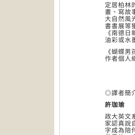
定居柏林
畫、寫故
大自然風
書書展等
《南
德
日
油彩或水
《
蝴蝶男
作者個人
◎譯者簡
許珈瑜
政大英文
家認真說
字成為陪