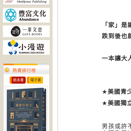
「家」是
跌到後也
一本讓大
熱賣排行榜
紙本書
電子書
★
美國青
★
美國獨
男孩或許