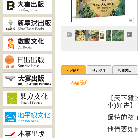
內容簡介
作者簡介
相關書目
內容簡介
【
天下雜
小)
好書
】
獨特的孩
他們要如