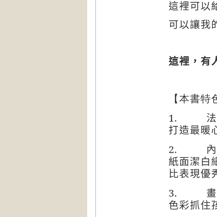
這裡可以
可以讓我
這裡，有
【本書特
1.
法
打造最暖
2.
內
紙面潔白
比表現優
3.
畫
色彩抓住