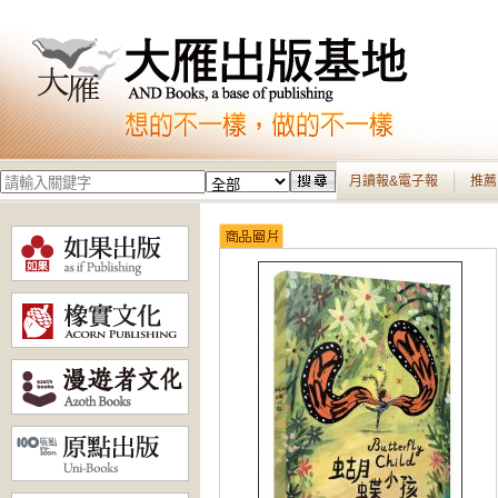
月讀報&電子報
推薦