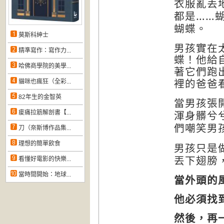
衣服亂丟
都是
……
蝴蝶。
莫斯科紳士
男孩實在
精準寫作：寫作力...
蝶！他給
哈佛商學院的美學...
們
跑
著
它
貓咪也瘋狂（全彩...
裡的爸爸
82年生的金智英
當男孩張
渾身
兮
痠痛拉筋解剖書【...
髒
們嘲笑男
刀（奈斯博作品集...
理想的簡單飲食
男孩只是
丟下翅膀
看懂好電影的快樂...
當時間開始：地球...
當外頭的
他必須找
然後，再