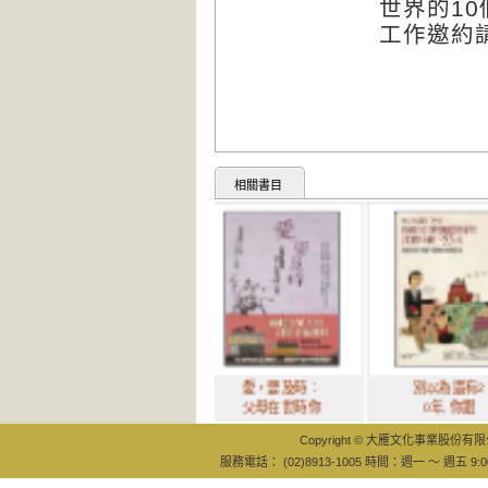
世界的
10
工作邀約
相關書目
愛，要及時：
別以為還有2
父母在世時你
0年, 你跟
Copyright © 大雁文化事業股份有限公司
服務電話： (02)8913-1005 時間：週一 ～ 週五 9:0