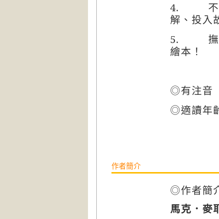
4.
不
解、投入
5.
撫
繪本！
◎有注音
◎適讀年
作者簡介
◎作者簡
馬克．麥