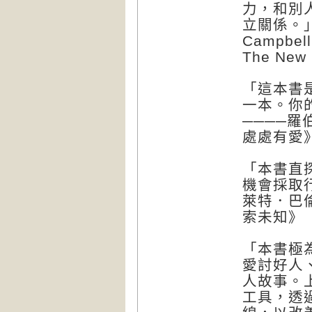
力，和別
立關係。」
Campbe
The Ne
「這本書
一本。你
────羅
處處有愛》（
「本書直
機會採取
萊特．巴倫-
索未知》（
「本書極
愛討好人
人故事。
工具，透