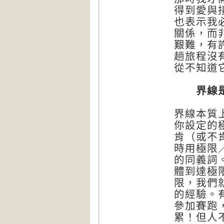
得到愛與
也表示我
關係，而
艱難，有
趟旅程沒
從不知道
界線是
界線本質
你設定的
肯（或不
時用極限／
的同義詞
體到達極
限，我們
的經驗。
參加賽跑
累！但人