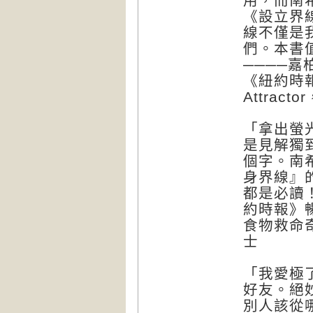
用，而南
《設立界
線不僅是
們。本書
────嘉柏
《紐約時報
Attra
「拿出螢
是見解獨
個字。南
身界線』
都是必讀！
約時報》
食物救命奇
士
「我愛極
好友。絕
別人該從