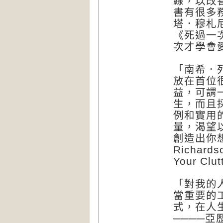
線，以改
書有很多
塔．穆札尼
《死過一次
次才學會愛自
「南希．
放在首位
益，可謂
生，而且
例和實用
量，渴望
創造出你想
Richa
Your Clu
「對我的
當重要的
式，在人
────亞歷