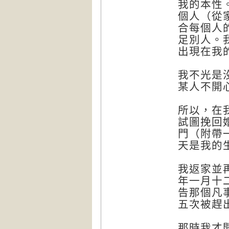
我的本性
個人（從
合每個人
足別人。
出現在我
我不光是
某人不開
所以，在
試圖挽回
門（附帶
天是我的
我返家並
年一月十
告那個凡
五次被趕
那時我才