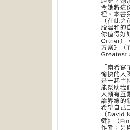
經歷。她
今她將這
裡。本書
（在此之
股溫和的
你值得好好
Ortne
方案》（The 
Greates
「南希寫
愉快的人
是一起主
能幫助我
人類有互
論界線的
希望自己
（Davi
鍵》（Findi
作者，另與