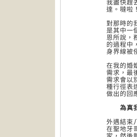
我盡快趕
達。噠啦
對那時的
是其中一
恩所說，
的過程中
身界線被
在我的婚
需求，最
需求會以
種行徑表
做出的回
為真我
外遇結束
在聖地牙
家，然後