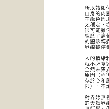
所以該如
自身的肉
在綠色區
太穩定，
很可能離
經歷了痛
的體驗轉
界線被侵
人的情緒
就不必寫
全然未察
原因（稍
存於心和
限），不
對界線無視（
的天然界
無所覺。