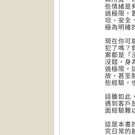
些情緒是
過極限，
坦、安全
極為明確
現在你可
犯了嗎？
案都是「
沒錯，身
過極限，
故，甚至
些經驗，
話雖如此
遇到客戶
面經驗難
這是本書
究日常的