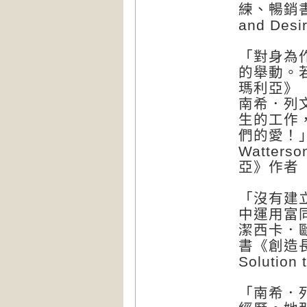
練、暢銷書
and De
「對身為
的舉動。
瑪利亞》（M
南希．列
生的工作
們的愛！」
Watte
亞》作者
「沒有建
中運用富
潔西卡．歐
書《創造長
Solution
「南希．