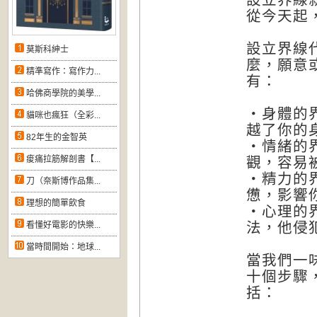
從今天起
設立界線
莫斯科紳士
麼，願意
精準寫作：寫作力...
有：
哈佛商學院的美學...
‧身體的
貓咪也瘋狂（全彩...
越了你的
82年生的金智英
‧情緒的
痠痛拉筋解剖書【...
觀，容易
‧精力的
刀（奈斯博作品集...
憊，影響
理想的簡單飲食
‧心理的
法，他侵
看懂好電影的快樂...
當時間開始：地球...
當我們一
十個步驟
括：