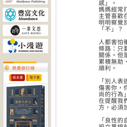
感」。
媽媽經常
主管喜歡
明明察覺
「不」？
人都害怕
條路：只
關係。但
累積無助
順利。
熱賣排行榜
紙本書
電子書
「別人表
傷害你，
尚的行為
在提醒我
方，必須
「良性的
設立界線