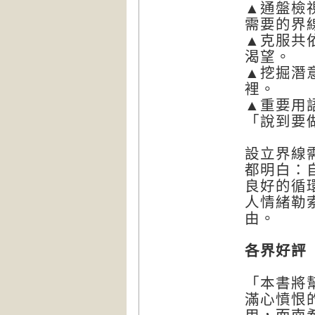
▲通盤檢
需要的界
▲克服共
渴望。
▲挖掘潛
裡。
▲重要用
「說到要
設立界線
都明白：
良好的循
人情緒勒
由。
各界好評
「本書將
滿心憤恨