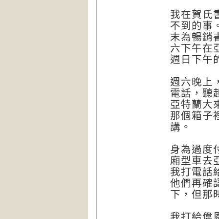
我在賀氏
不到的事
末為暢銷
六下午在
週日下午
週六晚上
電話，聽
亞特蘭大
那個箱子
講。
身為過度
廂型車去
我打電話
他們再確
下，但那
我打給偉