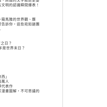
擔，詼諧的文字敘述更要
古文明的認識瞬間爆表！
一窺馬雅的世界觀、曆
要告訴你，這些宛如謎團
…
吉之日？
年是世界末日？
東西」
兩萬人
彈代表作
《漫畫圖解‧不可思議的