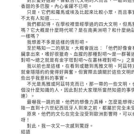
對於愛好遺跡、喜歡古代文明的人而言，一聽到這
香甜的多巴胺，內心雀躍不已吧。
只是，它們和羅馬或埃及比起來比較小眾，而且事
不太有人知道……
我們都記得，在學校裡曾經學過的四大文明，但馬
嗎？它大概是什麼時代呢？是在南美洲吧？和什麼納茲卡
一樣嗎？
我想差不多是這樣的情形吧。
至於略知一二的朋友，大概會說出：「他們好像會
臟拿出來，嗜好很獵奇、血腥的那種對吧～是一群著
對吧～總之就是有金字塔對吧～在叢林裡對吧～」之
我以前也是這樣，在看到或聽到馬雅文明、阿茲特
就會隱隱約約覺得好興奮。但實際去讀關於這些文明
些出乎我意料的事實。
不光是馬雅或阿茲特克而已，那一帶的一些文明，
個沒什麼知識的人，因此對於大家理所當然知道的事
連）。
最嚇我一跳的是，他們的想像力真棒，怎麼能想得
陸一直到十六世紀西班牙人到來之前，都屬於完全未
原來，他們的文化在完全沒受到歐洲影響時，可以
呀！
對此，我一次又一次感到驚訝。
結語