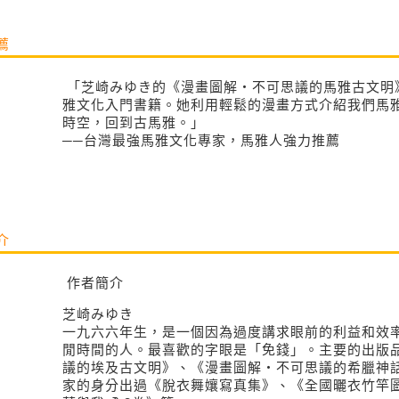
薦
「芝崎みゆき的《漫畫圖解・不可思議的馬雅古文明
雅文化入門書籍。她利用輕鬆的漫畫方式介紹我們馬
時空，回到古馬雅。」
──台灣最強馬雅文化專家，馬雅人強力推薦
介
作者簡介
芝崎みゆき
一九六六年生，是一個因為過度講求眼前的利益和效
閒時間的人。最喜歡的字眼是「免錢」。主要的出版
議的埃及古文明》、《漫畫圖解‧不可思議的希臘神
家的身分出過《脫衣舞孃寫真集》、《全國曬衣竹竿