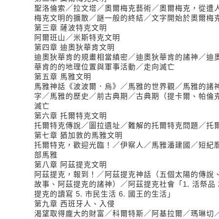
聖洛倫索／拉文塔／奧爾梅克藝術／奧爾梅克，從遭
梅克文明的擴散／謎一般的終結／文字開始於奧爾梅
第三章 薩波特克文明
阿爾班山／米斯特克文明
第四章 迪奧狄華肯文明
迪奧狄華肯的規畫相當縝密／迪奧狄華肯的諸神／迪
華肯的的地理位置與軍事活動／走向滅亡
第五章 馬雅文明
馬雅神話《波波爾．烏》／馬雅的世界觀／馬雅的諸
字／馬雅的歷史／前古典期／古典期（提卡爾、帕倫克
滅亡
第六章 托爾特克文明
托爾特克傳說／圖拉遺址／難解的托爾特克問題／托
第七章 猶加敦的馬雅文明
托爾特克，歡迎光臨！／伊察人／馬雅潘建國／短紀
部馬雅
第八章 阿茲提克文明
阿茲提克，報到！／阿茲提克神話（五個太陽的傳說
故事、阿茲提克的諸神）／阿茲提克社會「1. 活祭品 2. 占
提克的讀寫 5. 市民生活 6. 國王的生活」
第九章 西班牙人、入侵
渴望取得龐大的財富／科爾特斯／阿基拉爾／瑪琳切