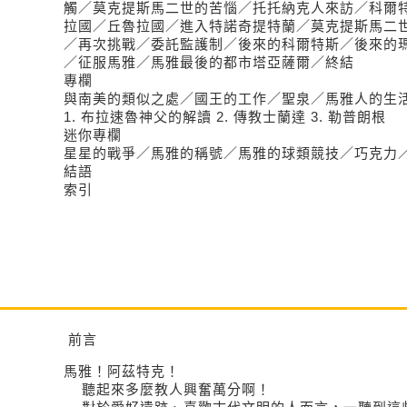
觸／莫克提斯馬二世的苦惱／托托納克人來訪／科爾
拉國／丘魯拉國／進入特諾奇提特蘭／莫克提斯馬二
／再次挑戰／委託監護制／後來的科爾特斯／後來的
／征服馬雅／馬雅最後的都市塔亞薩爾／終結
專欄
與南美的類似之處／國王的工作／聖泉／馬雅人的生
1. 布拉速魯神父的解讀 2. 傳教士蘭達 3. 勒普朗根
迷你專欄
星星的戰爭／馬雅的稱號／馬雅的球類競技／巧克力
結語
索引
前言
馬雅！阿茲特克！
聽起來多麼教人興奮萬分啊！