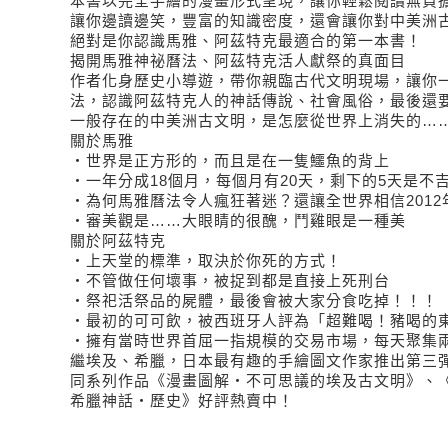
本書以完全手繪的漫畫形式呈現，讓你輕鬆閱讀無負
讓你邊讀邊笑，豐富的知識密度，還會讓你對中美洲
絕對是你認識馬雅、阿茲特克最適合的第一本書！
揭開馬雅神祕曆法、阿茲特克活人獻祭的真面目
作者化身歷史小導遊，帶你親臨古代文明現場，讓你
法，認識阿茲特克人的神話傳說、社會風俗，最後還
一般存在的中美洲古文明，是怎麼從世界上消失的…
關於馬雅
‧世界是正方形的，而且是在一隻鱷魚的背上
‧一年分成18個月，每個月有20天，剩下的5天是不
‧為何馬雅曆法令人瘋狂著迷？還讓全世界相信2012
‧審美觀是……大眼睛的很醜，鬥雞眼是一種美
關於阿茲特克
‧上天堂的標準，取決於你死的方式！
‧不管做任何壞事，被捉到都是直接上死刑台
‧祭祀活祭品的屍體，最後會被大家分食吃掉！！！
‧最初的可可飲，被西班牙人評為「超難喝！豬喝的
‧擁有當時世界首屈一指規模的交易市場，每天聚集
繼埃及、希臘，日本最有趣的手繪圖文作家推出第三
同系列作品《漫畫圖解‧不可思議的埃及古文明》、
希臘神話‧歷史》好評熱賣中！