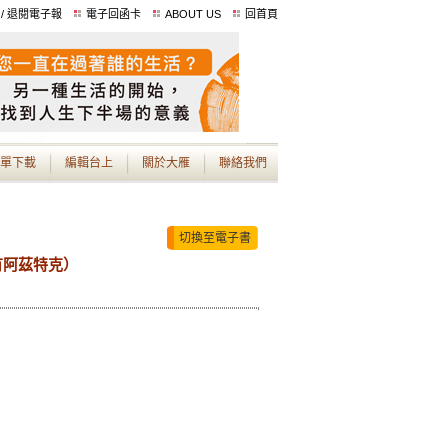
 / 退閱電子報
電子回函卡
ABOUT US
回首頁
單下載
編輯台上
關於大雁
聯絡我們
切換至電子書
有阿茲特克）