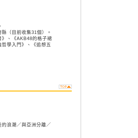
。
縣（目前收集31個）。
》、《AKB48的格子裙
強哲學入門》、《追想五
徙的浪潮／與亞洲分離／