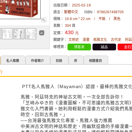
出版日期：
2025-02-19
語言：
繁體中文
ISBN：
9786267498705
規格：
16.8 cm * 22 cm / 平裝 / 黑色
頁數：
304
頁
430
定價：
元
關鍵字：
文明史
漫畫
馬雅文化
古代史
阿茲
哪裡買：
博客來
誠品
金石
名人推薦
作者簡介
目錄
序
相關書目
介
PTT名人馬雅人（Mayaman）認證，最棒的馬雅文
馬雅、阿茲特克的神祕古文明，一次全部告訴你！
「芝崎みゆき的《漫畫圖解・不可思議的馬雅古文明
雅文化入門書籍。她利用輕鬆的漫畫方式介紹我們馬
時空，回到古馬雅。」
──台灣最強馬雅文化專家，馬雅人強力推薦
中美洲古文明的神話和歷史，用幽默逗趣的手繪漫畫