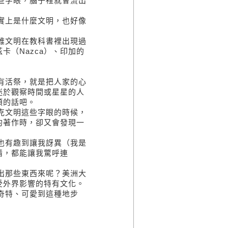
些字眼，腦子裡就會流出
實上是什麼文明，也好像
雅文明在教科書裡出現過
（Nazca）、印加的
有活祭，就是把人家的心
迷於觀察時間或星星的人
類的話吧。
克文明這些字眼的時候，
的著作時，卻又會發現一
也有趣到讓我訝異（我是
情，都能讓我驚呼連
出那些東西來呢？美洲大
受外界影響的特有文化。
奇特、可愛到這種地步