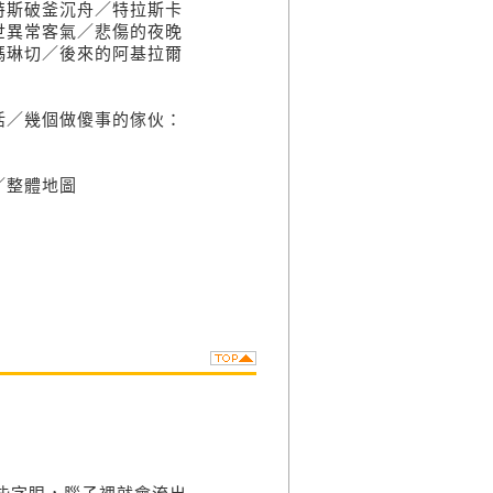
特斯破釜沉舟／特拉斯卡
世異常客氣／悲傷的夜晚
瑪琳切／後來的阿基拉爾
活／幾個做傻事的傢伙：
／整體地圖