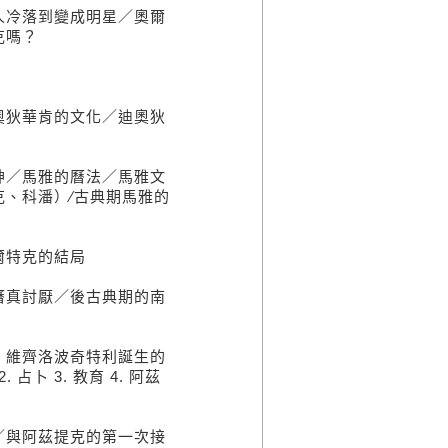
人冷落到變成明星／奧爾
克嗎？
奧狄華肯的文化／迪奧狄
神／馬雅的曆法／馬雅文
、科潘）∕古典期馬雅的
爾特克的結局
曆真討厭／後古典期的南
、維齊洛波奇特利誕生的
卜 3. 教育 4. 阿茲
／與阿茲提克的第一次接