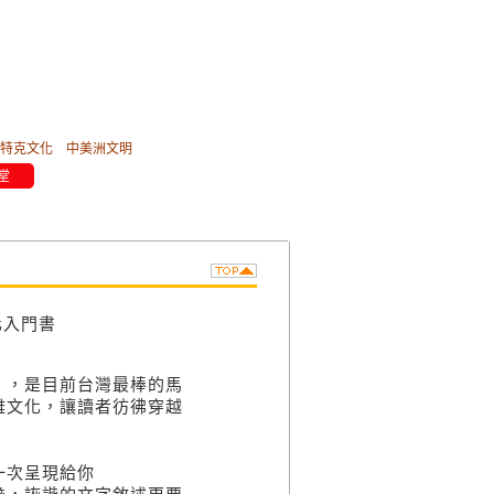
特克文化
中美洲文明
堂
化入門書
》，是目前台灣最棒的馬
雅文化，讓讀者彷彿穿越
一次呈現給你