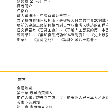
蕊與我 全3卷》等。
譯者簡介
江裕真
輔大管研所、中央資管系畢業。
為了搶快看懂日版柯南，毅然投入日文的世界20餘載
眼前的夢想是疫情過後再到日本收集尚未造訪的都道府
日文譯著有《智慧工廠》、《了解人工智慧的第一本書
經濟學》、《無印良品成功90%靠制度》、《史上最
斷章》、《肅清之門》、《算計》等八十餘冊。
前言
全體地圖
第一章 最早的美洲人
前往人類足跡未到之處／最早的美洲人與日本人／遷
美索亞美利加
第二章 奧爾梅克文明