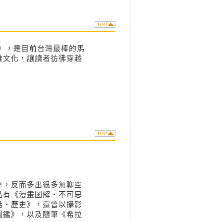
》，是目前台灣最棒的馬
雅文化，讓讀者彷彿穿越
率，反而多出很多無聊空
品有《漫畫圖解‧不可思
話‧歷史》，還曾以攝影
圖鑑》，以及隨筆《希拉