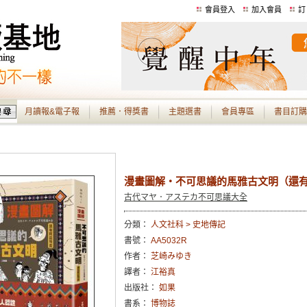
會員登入
加入會員
訂
月讀報&電子報
推薦．得獎書
主題選書
會員專區
書目訂購
漫畫圖解‧不可思議的馬雅古文明（還
古代マヤ．アステカ不可思議大全
分類：
人文社科 > 史地傳記
書號：
AA5032R
作者：
芝崎みゆき
譯者：
江裕真
出版社：
如果
書系：
博物誌