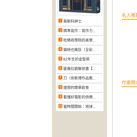
名人推
莫斯科紳士
精準寫作：寫作力...
哈佛商學院的美學...
貓咪也瘋狂（全彩...
82年生的金智英
痠痛拉筋解剖書【...
刀（奈斯博作品集...
作者簡
理想的簡單飲食
看懂好電影的快樂...
當時間開始：地球...