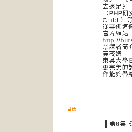
去遠足》
（PHP研
Child.）
從事佛道
官方網站
http://bu
◎譯者簡
黃薇嬪
東吳大學
更完美的
作能夠帶
目錄
▌第6集