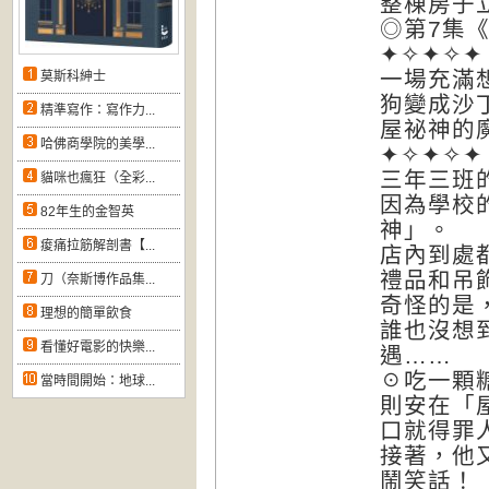
整棟房子
◎第7集
✦✧✦✧✦
一場充滿
莫斯科紳士
狗變成沙
精準寫作：寫作力...
屋祕神的
哈佛商學院的美學...
✦✧✦✧✦
三年三班
貓咪也瘋狂（全彩...
因為學校
82年生的金智英
神」。
痠痛拉筋解剖書【...
店內到處
禮品和吊
刀（奈斯博作品集...
奇怪的是
理想的簡單飲食
誰也沒想
看懂好電影的快樂...
遇……
☉吃一顆
當時間開始：地球...
則安在「
口就得罪
接著，他
鬧笑話！