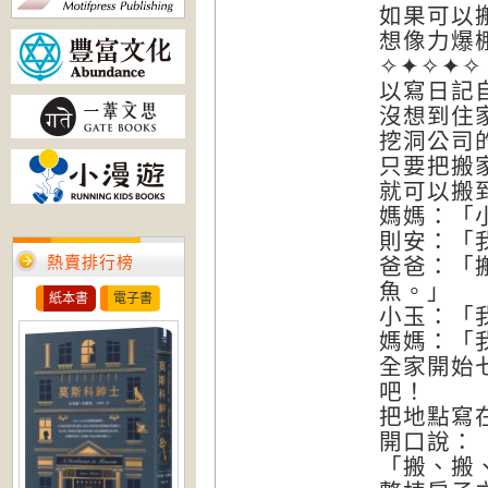
如果可以
想像力爆
✧✦✧✦✧
以寫日記
沒想到住
挖洞公司
只要把搬
就可以搬
媽媽：「
則安：「
熱賣排行榜
爸爸：「
魚。」
紙本書
電子書
小玉：「
媽媽：「
全家開始
吧！
把地點寫
開口說：
「搬、搬