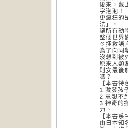
後來，戴
字泡泡！
更瘋狂的
法」，
讓所有動
整個世界
☉拯救語
為了向同
沒想到被
原來人類
則安最後
嗎？
【本書特
1.激發
2.意想
3.神奇
力。
【本書系
由日本知