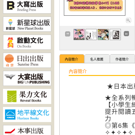
內容簡介
名人推薦
作者簡介
內容簡介
★日本出
★全系列暢
【小學生
提升閱讀
力
◎第6集
✧✦✧✦✧