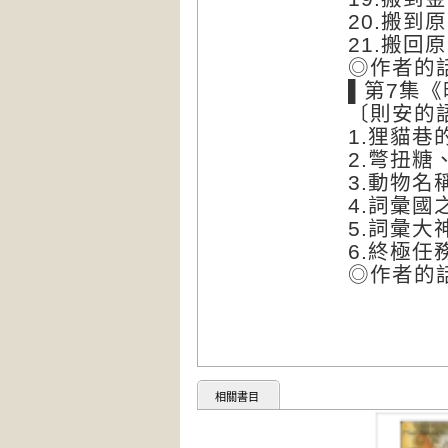
20.搬到
21.搬回
◎作者的
▌第7集
〔則安的
1.狸貓巷
2.彆扭
3.動物名
4.詞彙國
5.詞彙大
6.終極
◎作者的
相關書目