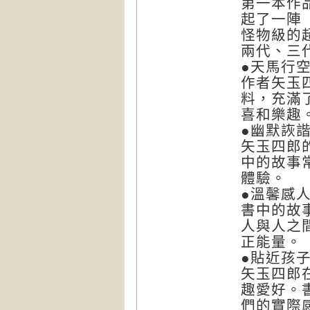
第一本作
起了一陣
怪物級的
兩代、三
●天馬行
作者矢玉
料，充滿
喜和樂趣
●幽默詼
矢玉四郎
中的故事
體驗。
●溫馨感
書中的故
人與人之
正能量。
●貼近孩
矢玉四郎
趣愛好。
們的實際