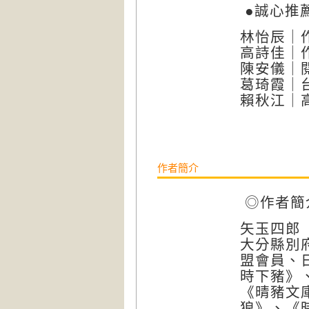
●誠心推
林怡辰｜
高詩佳｜作
陳安儀｜
葛琦霞｜
賴秋江｜
作者簡介
◎作者簡
矢玉四郎
大分縣別
盟會員、
時下豬》
《晴豬文
狼》、《