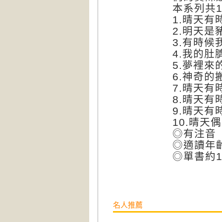
本系列共
1.晴天有
2.明天是
3.有時候
4.我的肚
5.夢裡來
6.神奇的
7.晴天有
8.晴天有
9.晴天
10.晴天
◎有注音
◎適讀年齡
◎單書約1
名人推薦