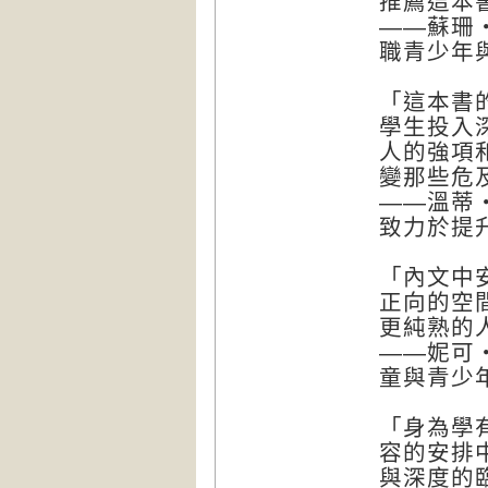
推薦這本
——蘇珊・
職青少年
「這本書
學生投入
人的強項
變那些危
——溫蒂・
致力於提
「內文中
正向的空
更純熟的
——妮可・布
童與青少
「身為學
容的安排
與深度的