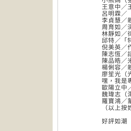
小熊媽（
王意中／
呂明霖／
李貞慧／
周育如／
林靜如／
邱特／「
倪美英／
陳志恆／
陳品皓／
楊俐容／
廖笙光（
嘿，我是
歐陽立中／
魏瑋志（
羅寶鴻／
（以上按
好評如潮