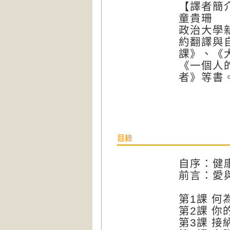
【譯者簡
童貴珊
政治大學
約翻譯與
課》、《
《一個人
者》等書
目錄
自序：健
前言：愛
第1課 何
第2課 你
第3課 接