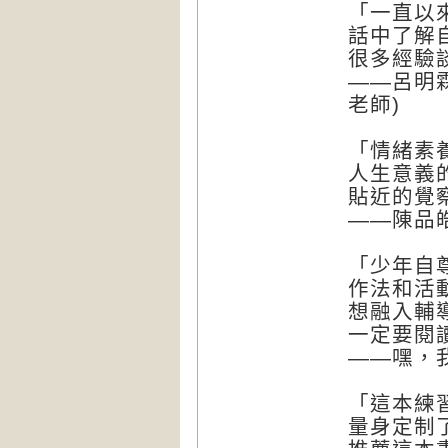
「一直以
話中了解
很多經驗
——呂明
老師)
「情緒素
人生意義
貼近的覺
——陳品
「少年自
作法和活
想融入輔
一定要閱
——嘿，
「這本練
量身定制