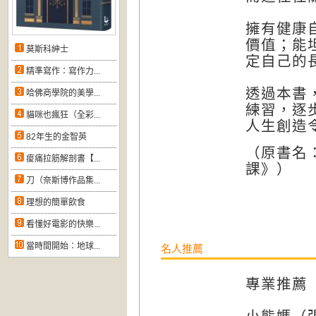
擁有健康
價值；能
莫斯科紳士
定自己的
精準寫作：寫作力...
透過本書
哈佛商學院的美學...
練習，逐
貓咪也瘋狂（全彩...
人生創造
82年生的金智英
（原書名
痠痛拉筋解剖書【...
課》）
刀（奈斯博作品集...
理想的簡單飲食
看懂好電影的快樂...
當時間開始：地球...
名人推薦
專業推薦