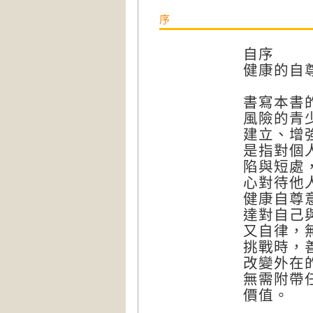
序
自序
健康的自
書寫本書
風險的青
建立、增
是指對個
陷與短處
心對待他
健康自尊
達對自己
又自律，
挑戰時，
改變外在
無需附帶
價值。