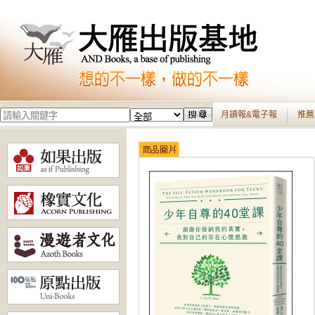
月讀報&電子報
推薦