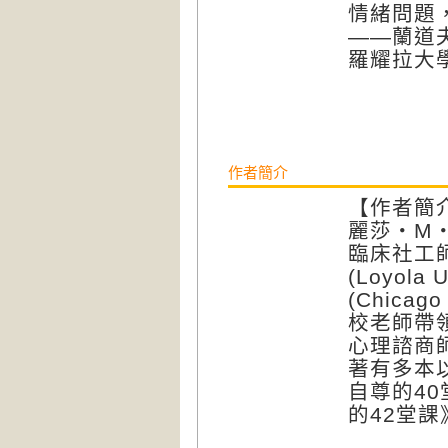
情緒問題
——蘭道夫・
羅耀拉大
作者簡介
【作者簡
麗莎・M・薩
臨床社工
(Loyol
(Chica
校老師帶
心理諮商
著有多本
自尊的4
的42堂課