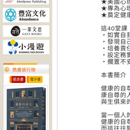
★美國心
★專為心
★奠定健
這40堂
・如實自
・發現自
・培養責
・設定務
・擱置不
熱賣排行榜
本書簡介
紙本書
電子書
健康的自
康自尊的
與生俱來
當一個人
健康的自
而這往往