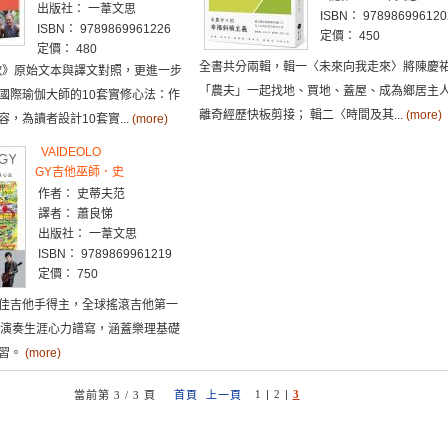
出版社： 一葦文思
ISBN： 978986996120
ISBN： 9789869961226
定價： 450
定價： 480
全書共分兩輯，輯一〈未來向我走來〉將陳慶
歌》原始文本與譯文對照，更進一步
「農夫」一起找地、買地、蓋屋、成為鄉居主
國際瑜伽大師的10套實修心法：作
離奇經歷快板剪接； 輯二〈時間及其...
(more)
，為讀者設計10套實...
(more)
VAIDEOLO
GY吉他巫師．史
作者： 史蒂夫范
譯者： 蕭良悌
出版社： 一葦文思
ISBN： 9789869961219
定價： 750
佳吉他手得主，全球搖滾吉他第一
載演奏生涯心力譜寫，涵蓋樂理基礎
學習。
(more)
1
|
2
|
3
當前第 3 / 3 頁
首頁
上一頁