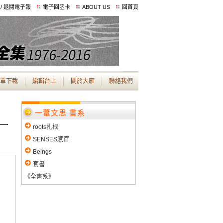
 / 退閱電子報
電子回函卡
ABOUT US
回首頁
單下載
編輯台上
關於大雁
聯絡我們
一葦文思 書系
roots扎根
SENSES感官
Beings
套書
《全書系》