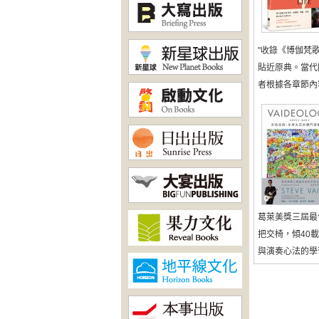
"收錄《博伽梵
貼近原典。當代
者根據各章節內容
葛萊美獎三屆最
把交椅，傾40
與演奏心法的