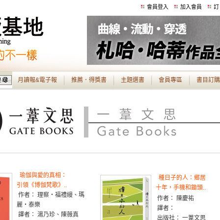
會員登入
加入會員
訂
月讀報&電子報
推薦．得獎書
主題選書
會員專區
書目訂購
瑜伽與愛的真相：
種日子的人：鄉居
引領《博伽梵歌》..
十年，手機和鋤頭..
作者： 理察‧福禮縵、瑪
作者： 陳慶祐
麗‧泰樂
譯者：
譯者： 湯乃珍、陳薇真
出版社： 一葦文思