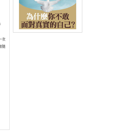
8
一次
跟隨