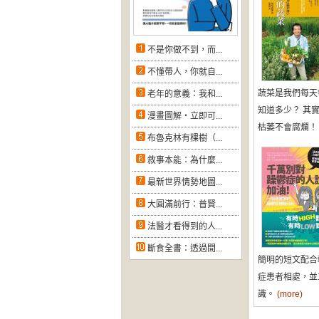
不是你做不到，而...
不懂帶人，你就自...
蔬菜是我們每天
老年的意義：我和...
知道多少？ 其
漫畫圖解‧立即可...
枯萎不會腐爛
布魯克林有棵樹（...
敘事本能：為什麼...
最新世界情勢地圖...
大圓滿前行：普賢...
法醫才看得到的人...
斷食全書：透過間...
簡明的短文配合
症患者相處，並
識。
(more)