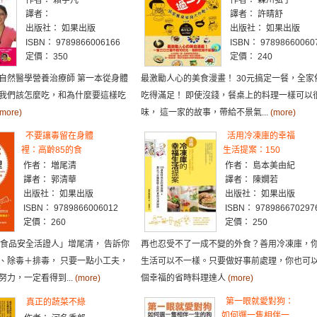
作者： 賴宇凡
作者： 森川弘子
譯者：
譯者： 許晴舒
出版社： 如果出版
出版社： 如果出版
ISBN： 9789866006166
ISBN： 97898660060
定價： 350
定價： 240
自然醫學營養治療師 第一本從身體
最激勵人心的美食漫畫！ 30元搞定一餐，全家
我們該怎麼吃，和為什麼要這樣吃
吃得滿足！ 即使沒錢，餐桌上的料理一樣可以
(more)
味， 這一家的故事，帶給不景氣...
(more)
不要讓毒留在身體
活用冷凍庫的幸福
裡：高齡85的食
生活提案：150
作者： 増尾清
作者： 島本美由紀
譯者： 郭清華
譯者： 陳嫺若
出版社： 如果出版
出版社： 如果出版
ISBN： 9789866006012
ISBN： 978986670297
定價： 260
定價： 250
「食品安全活證人」增尾清， 告訴你
再也忍受不了一成不變的外食？善用冷凍庫，
、除毒＋排毒， 只要一點小工夫，
生活可以不一樣。只要做好事前處理，你也可
力，一定看得到...
(more)
個幸福的省時料理達人
(more)
第一眼就愛對狗：
真正的蔬菜不綠
如何選一隻相伴一..