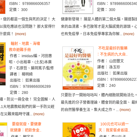
ISBN： 9789866006357
ISBN： 978986600634
定價： 300
定價： 300
，做的都是一個生與死的決定！ 大
健康新發現！ 腸是人體的第二個大腦，腸道製
以我吃應該也沒問題？ 那大家得什
來的血清素、多巴胺等才是大腦感覺的源頭。
什麼病！
(more)
也有免疫學，日本免疫學專家為你解...
(more)
輻射、地震、海嘯
不吃是最好的醫藥
救命避難手冊
：不生病的九大自..
作者： imidas/編，河田惠
作者： 山田豐文
昭、小出裕章、(土反)本廣
譯者： 孫玉珍
子、石原哲、藤岡篤子/監修
出版社： 如果出版
譯者： 楊明綺
ISBN： 978986600622
出版社： 如果出版
定價： 240
ISBN： 9789866006289
定價： 280
只要肚子一開始咕咕叫，體內細胞就開始活化。
嘯，防災一冊全收！ 完全圖解．人
最先進的分子營養理論，體會到的最全面、 最
311大地震教給我們的第一手防災經
的自然醫學養生法，集大成之作。...
(more)
在災難來臨時守護...
(more)
要瘦就瘦，要健康
100元也可以過一
就健康：把飲食金..
天：我家餐桌省錢..