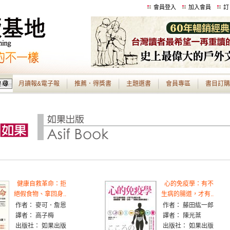
會員登入
加入會員
訂
月讀報&電子報
推薦．得獎書
主題選書
會員專區
書目訂購
健康自救革命：拒
心的免疫學：有不
絕假食物、拿回身..
生病的腸道，才有..
作者： 麥可．詹恩
作者： 藤田紘一郎
譯者： 高子梅
譯者： 陳光棻
出版社： 如果出版
出版社： 如果出版