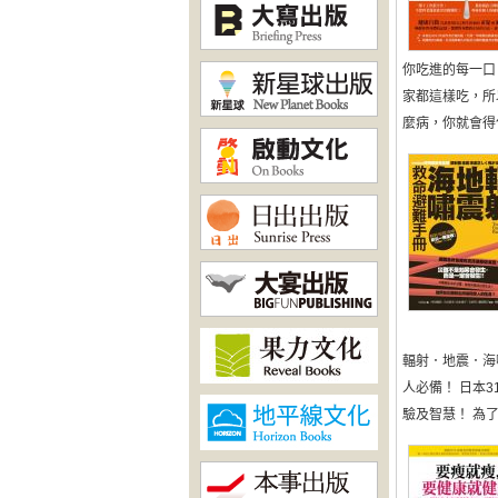
你吃進的每一口
家都這樣吃，所
麼病，你就會得
輻射．地震．海
人必備！ 日本
驗及智慧！ 為了