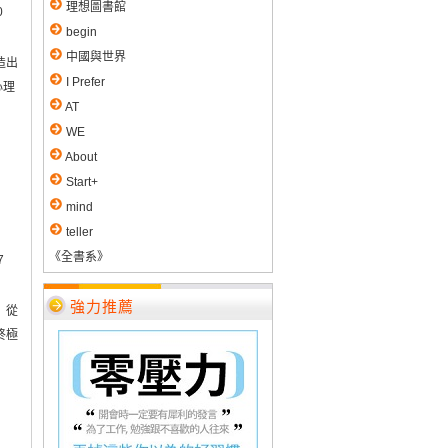
理想圖書館
0
begin
中國與世界
造出
I Prefer
心理
AT
WE
About
Start+
mind
teller
《全書系》
7
強力推薦
 從
終極