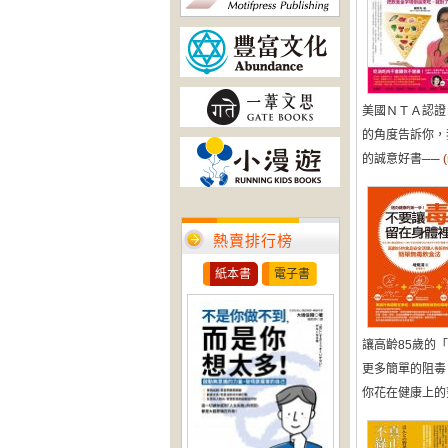
美國ＮＴＡ認證
的角度告訴你，
的誠意好書──
熱賣排行榜
紙本書
電子書
讓高齡85歲的
更多簡單的阻毒
你花在健康上的努