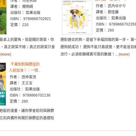
作者： 河名秀郎
作者： 武內ゆかり
譯者： 楊明綺
譯者： 劉佳麗
出版社： 如果出版
出版社： 如果出版
ISBN： 9789866702921
ISBN： 978986670235
定價： 220
定價： 260
餐桌上的要角，但是關於蔬菜，你
選對適合的狗，是留下幸福回憶的第一步。 第
實，真正蔬菜不綠；真正的蔬菜只會
選狗就成功！ 選狗不能只靠感覺，更不能盲目
！
(more)
流行，必須依賴確實可靠的數據！...
(more)
千萬別對躁鬱症的
人說加油！：一個..
作者： 田仲実流
譯者： 王立言
出版社： 如果出版
ISBN： 9789866702136
定價： 260
輕鬆的漫畫，讓你學會如何與躁鬱
立刻具備所有關於躁鬱症的基礎知