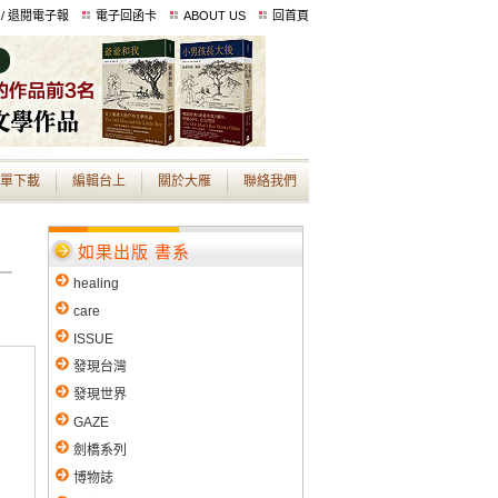
 / 退閱電子報
電子回函卡
ABOUT US
回首頁
單下載
編輯台上
關於大雁
聯絡我們
如果出版 書系
healing
care
ISSUE
發現台灣
發現世界
GAZE
劍橋系列
博物誌