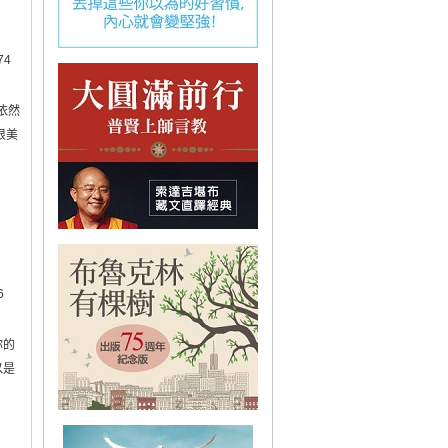
74
依然
很美
6
你的
以是