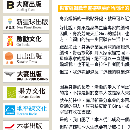
拋棄編輯職業道德與臉面所問出的
身為編輯的一點點好處，就是可以近
好比說，如果是身為星座專家的編輯
因此，身為芳療天后
Gina
的編輯，也
方，自顧自的先一步實驗在生活中。
雖然如此，身為專業且資深的編輯還
編輯，帶著攝影師到人家家裡拍照，
星座專家的編輯，絕不可以一直纏著
編輯我，也不能一直拉住作者開出額
但是，我這次卻違反了這樣的職業道
因為身邊的長者，漸漸的走入了阿茲
的路，不論是對於當事人或是家人來
就在前往中、南部新書分享會的來回
身邊的親友，厚著臉皮問了
Gina
，如
罕默有收在書裡）
是的，我自肥了！本人從此成為一個
但就這樣吧～人生總要有所取捨！（