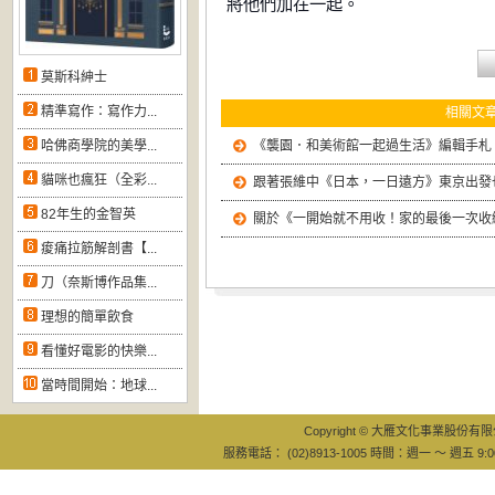
將他們加在一起。
莫斯科紳士
精準寫作：寫作力...
相關文
哈佛商學院的美學...
《襲園．和美術館一起過生活》編輯手札
貓咪也瘋狂（全彩...
跟著張維中《日本，一日遠方》東京出發
82年生的金智英
關於《一開始就不用收！家的最後一次收納課
痠痛拉筋解剖書【...
刀（奈斯博作品集...
理想的簡單飲食
看懂好電影的快樂...
當時間開始：地球...
Copyright © 大雁文化事業股份有限公司
服務電話： (02)8913-1005 時間：週一 ～ 週五 9:0