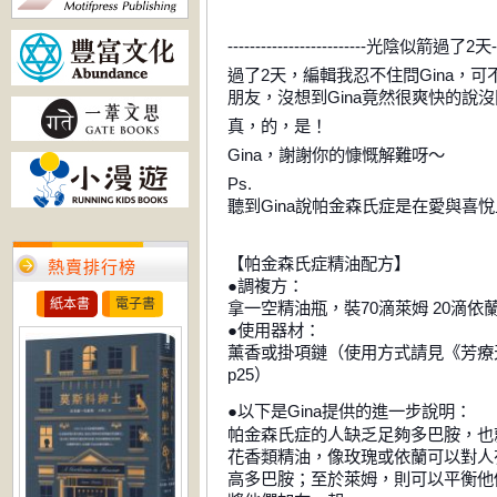
-------------------------
光陰似箭過了
2
天
-
過了
2
天，編輯我忍不住問
Gina
，可
朋友，沒想到
Gina
竟然很爽快的說沒
真，的，是！
Gina
，謝謝你的慷慨解難呀～
Ps.
聽到
Gina
說帕金森氏症是在愛與喜悅
【
帕金森氏症精油配方
】
熱賣排行榜
●
調複方：
紙本書
電子書
拿一空精油瓶，裝
70
滴萊姆
20
滴依
●
使用器材：
薰香或掛項鏈（使用方式請見
《
芳療
p25
）
以下是
提供的進一步說明：
●
Gina
帕金森氏症的人缺乏足夠多巴胺，也
花香類精油，像玫瑰或依蘭可以對人
高多巴胺；至於萊姆，則可以平衡他