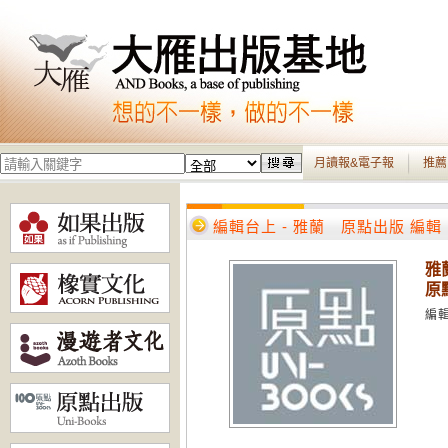
月讀報&電子報
推薦
編輯台上 - 雅蘭 原點出版 編輯
雅
原
編