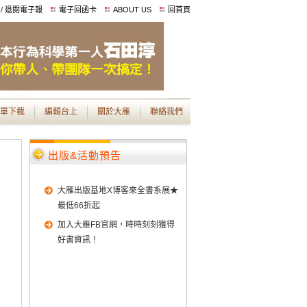
 / 退閱電子報
電子回函卡
ABOUT US
回首頁
單下載
編輯台上
關於大雁
聯絡我們
出版&活動預告
大雁出版基地X博客來全書系展★
最低66折起
加入大雁FB官網，時時刻刻獲得
好書資訊！