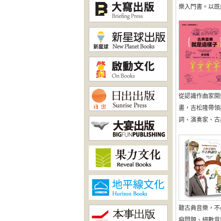
樂入門書。以既爆笑
從認識作曲家開
畫，吉松隆帶領
詞、演奏家、古典音
聽古典音樂，不
癡問題、細數音樂