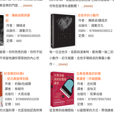
Do-Re-Mi，就能摸清音樂底細 也為你我揭曉：
樂的門道......
(more)
何有些旋律永遠動聽！ ...
(more)
瞬：陳綺貞歌詞筆
吉他手的小動作
記
作者： 陳綺貞/鍾成虎
作者： 陳綺貞
出版社： 啟動文化
出版社： 啟動文化
ISBN： 9789869336512
ISBN： 9789869336505
定價： 600
定價： 880
首歌。你所熟悉的歌，你所不知
每一位吉他手，寫歌與演奏時，都有獨一無二的
不保留地讓你探索她的內心世
小動作，初次揭露，吉他手陳綺貞的專屬小動
作。...
(more)
好音樂的科學II
古典音樂真的好簡
：從古典旋律到搖..
單講堂（手繪圖解..
作者： 約翰•包威爾
作者： 吉松隆
譯者： 柴婉玲
譯者： 吳怡文
出版社： 大寫出版
出版社： 如果出版
ISBN： 9789869553209
ISBN： 9789578567092
定價： 380
定價： 300
的大腦科學，也是寫給認真聆樂
從音樂的結構開始，以最簡單的方式，帶領讀者