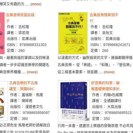
又有趣的方......
(more)
古典音樂就是這樣
古典音樂簡單到不
子
行
作者： 吉松隆
作者： 吉松隆
譯者： 梁若琦
譯者： 吳怡文
出版社： 如果出版
出版社： 如果出版
ISBN： 9789868331303
ISBN： 9789868241671
定價： 280
定價： 260
始，藉著詼諧的筆調以及四格漫
以漫畫的方式，幽默搞笑的文字，連貓都聽得懂
讀者一步步認識音樂學的關鍵名
古典音樂。 從「樂譜」、「和聲」、「管弦樂
樂界種種......
(more)
這三樣基本要素， 就能聽......
(more)
古典音樂的不古典
好音樂的科學：破
講堂：英國BBC
解基礎樂理和美妙..
作者： 蓋瑞斯．馬隆
作者： 約翰•包威爾
譯者： 陳婷君
譯者： 全通翻譯社
出版社： 漫遊者文化
出版社： 大寫出版
ISBN： 9789865956097
ISBN： 9789865695521
定價： 360
定價： 350
必正襟危坐 馬隆老師妙語解說白
只用一本書，道盡世上樂器的發聲原理 不必死
家八卦 以YOUTUBE影音為起