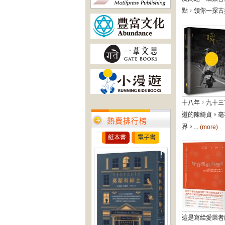
點，領你一探古典音
十八年，九十三
道的陳綺貞。毫
熱賣排行榜
界。...
(more)
紙本書
電子書
這是寫給愛樂者