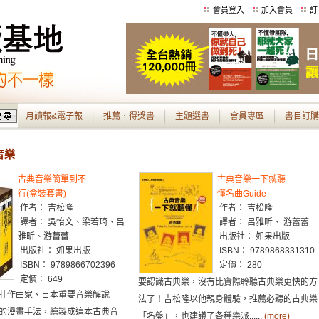
會員登入
加入會員
訂
月讀報&電子報
推薦．得獎書
主題選書
會員專區
書目訂購
音樂
古典音樂簡單到不
古典音樂一下就聽
行(盒裝套書)
懂名曲Guide
作者： 吉松隆
作者： 吉松隆
譯者： 吳怡文、梁若琦、呂
譯者： 呂雅昕、 游蕾蕾
雅昕、游蕾蕾
出版社： 如果出版
出版社： 如果出版
ISBN： 9789868331310
ISBN： 9789866702396
定價： 280
定價： 649
要認識古典樂，沒有比實際聆聽古典樂更快的方
壯作曲家、日本重要音樂解說
法了！吉松隆以他親身體驗，推薦必聽的古典樂
的漫畫手法，繪製成這本古典音
「名盤」，也建議了各種樂派......
(more)