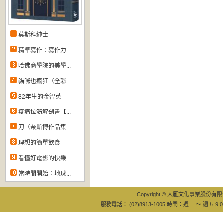
莫斯科紳士
精準寫作：寫作力...
哈佛商學院的美學...
貓咪也瘋狂（全彩...
82年生的金智英
痠痛拉筋解剖書【...
刀（奈斯博作品集...
理想的簡單飲食
看懂好電影的快樂...
當時間開始：地球...
Copyright © 大雁文化事業股份有限公司
服務電話： (02)8913-1005 時間：週一 ～ 週五 9:0