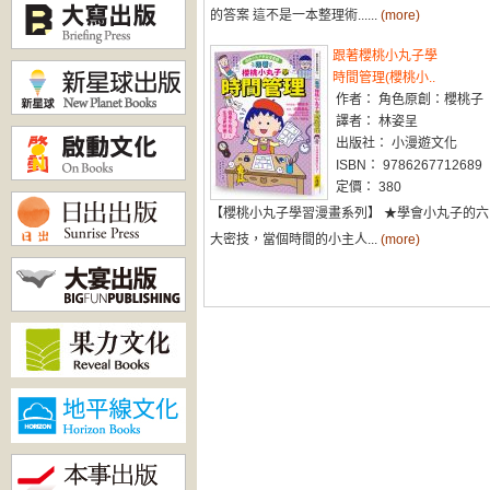
的答案 這不是一本整理術......
(more)
跟著櫻桃小丸子學
時間管理(櫻桃小..
作者： 角色原創：櫻桃子
譯者： 林姿呈
出版社： 小漫遊文化
ISBN： 9786267712689
定價： 380
【櫻桃小丸子學習漫畫系列】 ★學會小丸子的六
大密技，當個時間的小主人...
(more)