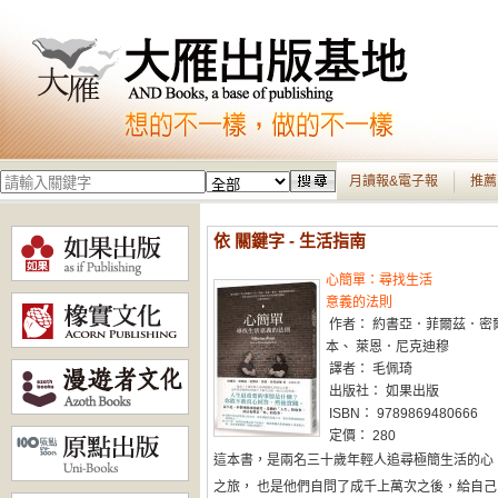
月讀報&電子報
推薦
依 關鍵字 - 生活指南
心簡單：尋找生活
意義的法則
作者： 約書亞．菲爾茲．密
本、 萊恩．尼克迪穆
譯者： 毛佩琦
出版社： 如果出版
ISBN： 9789869480666
定價： 280
這本書，是兩名三十歲年輕人追尋極簡生活的心
之旅， 也是他們自問了成千上萬次之後，給自己