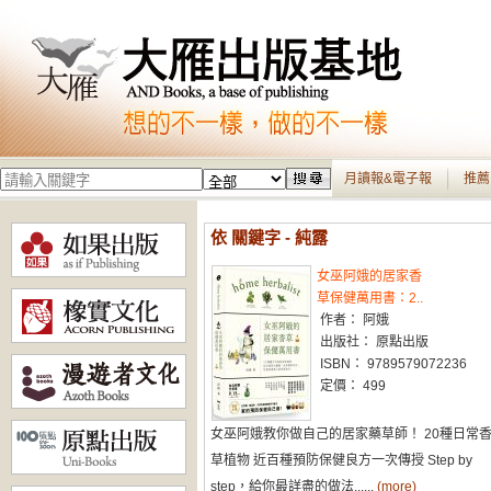
月讀報&電子報
推薦
依 關鍵字 - 純露
女巫阿娥的居家香
草保健萬用書：2..
作者： 阿娥
出版社： 原點出版
ISBN： 9789579072236
定價： 499
女巫阿娥教你做自己的居家藥草師！ 20種日常
草植物 近百種預防保健良方一次傳授 Step by
step，給你最詳盡的做法......
(more)