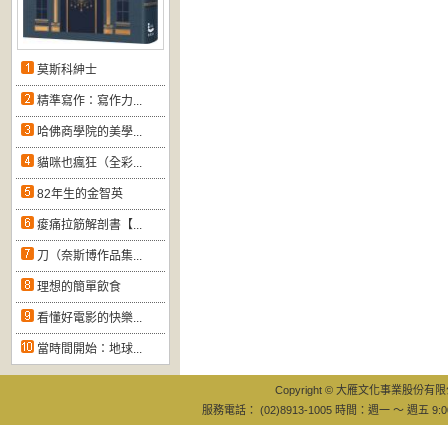
莫斯科紳士
精準寫作：寫作力...
哈佛商學院的美學...
貓咪也瘋狂（全彩...
82年生的金智英
痠痛拉筋解剖書【...
刀（奈斯博作品集...
理想的簡單飲食
看懂好電影的快樂...
當時間開始：地球...
Copyright © 大雁文化事業股份有限公司
服務電話： (02)8913-1005 時間：週一 ～ 週五 9:0