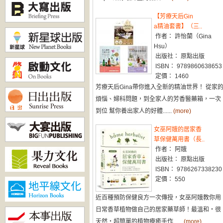
【芳療天后Gin
a精油套書】（三..
作者： 許怡蘭（Gina
Hsu）
出版社： 原點出版
ISBN： 9789860638653
定價： 1460
芳療天后Gina帶你進入全新的精油世界！ 從家
煩惱、婦科問題，到全家人的芳香醫藥箱，一次
到位 幫你養出家人的好體......
(more)
女巫阿娥的居家香
草保健萬用書（長..
作者： 阿娥
出版社： 原點出版
ISBN： 9786267338230
定價： 550
近百種預防保健良方一次傳授，女巫阿娥教你用
日常香草植物做自己的居家藥草師！最溫和‧很
天然‧超簡單的植物療癒手作......
(more)