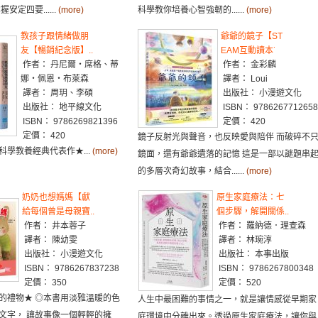
安定四要......
(more)
科學教你培養心智強韌的......
(more)
教孩子跟情緒做朋
爺爺的鏡子【ST
友【暢銷紀念版】..
EAM互動讀本˙
作者： 丹尼爾‧席格、蒂
作者： 金彩麟
娜‧佩恩‧布萊森
譯者： Loui
譯者： 周玥、李碩
出版社： 小漫遊文化
出版社： 地平線文化
ISBN： 9786267712658
ISBN： 9786269821396
定價： 420
定價： 420
鏡子反射光與聲音，也反映愛與陪伴 而破碎不
科學教養經典代表作★...
(more)
鏡面，還有爺爺遺落的記憶 這是一部以謎題串
的多層次奇幻故事，結合......
(more)
奶奶也想媽媽【獻
原生家庭療法：七
給每個曾是母親寶..
個步驟，解開關係..
作者： 井本蓉子
作者： 羅納德．理查森
譯者： 陳幼雯
譯者： 林琬淳
出版社： 小漫遊文化
出版社： 本事出版
ISBN： 9786267837238
ISBN： 9786267800348
定價： 350
定價： 520
的禮物★ ◎本書用淡雅溫暖的色
人生中最困難的事情之一，就是讓情感從早期家
文字， 讓故事像一個輕輕的擁
庭環境中分離出來。透過原生家庭療法，讓你與