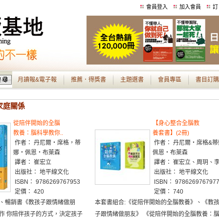
會員登入
加入會員
訂
月讀報&電子報
推薦．得獎書
主題選書
會員專區
書目訂購
 家庭關係
從陪伴開始的全腦
【身心整合全腦教
教養：腦科學教你..
養套書】(2冊)
作者： 丹尼爾‧席格，蒂
作者： 丹尼爾‧席格&蒂
娜‧佩恩‧布萊森
佩恩‧布萊森
譯者： 崔宏立
譯者： 崔宏立、周玥、
出版社： 地平線文化
出版社： 地平線文化
ISBN： 9786269767953
ISBN： 978626976797
定價： 420
定價： 740
、暢銷書《教孩子跟情緒做朋
本套書組合:《從陪伴開始的全腦教養》、《教
作 你陪伴孩子的方式，決定孩子
子跟情緒做朋友》 《從陪伴開始的全腦教養：