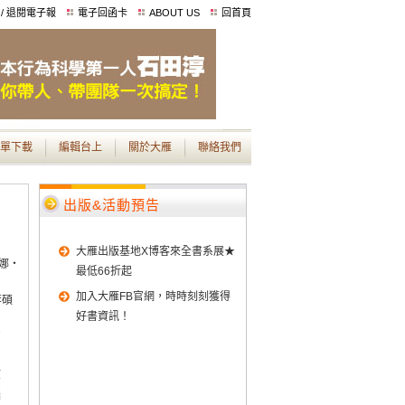
 / 退閱電子報
電子回函卡
ABOUT US
回首頁
單下載
編輯台上
關於大雁
聯絡我們
出版&活動預告
大雁出版基地X博客來全書系展★
娜‧
最低66折起
加入大雁FB官網，時時刻刻獲得
李碩
好書資訊！
7
孩
腦