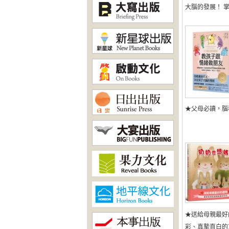
大腦的發展！ 掌握
★父母必讀，腦
★送給母親最好
彩、真摯直白的