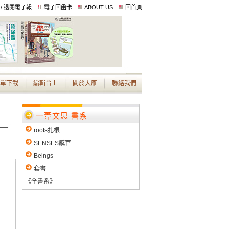
 / 退閱電子報
電子回函卡
ABOUT US
回首頁
單下載
編輯台上
關於大雁
聯絡我們
一葦文思 書系
roots扎根
SENSES感官
Beings
套書
《全書系》