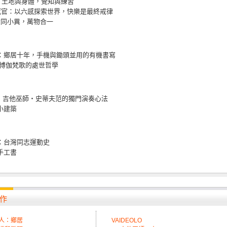
s扎根：土地與身體，覺知與練習
ES感官：以六感探索世界，快樂是最終戒律
s：大同小異，萬物合一
人：鄉居十年，手機與鋤頭並用的有機書寫
：博伽梵歌的處世哲學
ology：吉他巫師‧史蒂夫范的獨門演奏心法
小建築
線：台灣同志運動史
手工書
作
人：鄉居
VAIDEOLO