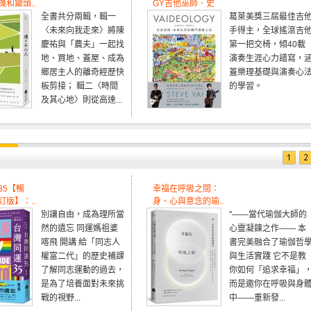
和鋤頭..
GY吉他巫師．史
全書共分兩輯，輯一
葛萊美獎三屆最佳吉
〈未來向我走來〉將陳
手得主，全球搖滾吉
慶祐與「農夫」一起找
第一把交椅，傾40載
地、買地、蓋屋、成為
演奏生涯心力譜寫，
鄉居主人的離奇經歷快
蓋樂理基礎與演奏心
板剪接； 輯二〈時間
的學習。
及其心地〉則從高達...
35【暢
幸福在呼吸之間：
版】：..
身、心與意念的瑜..
別讓自由，成為理所當
"——當代瑜伽大師的
然的遺忘 同運媽祖婆
心靈凝鍊之作—— 本
喀飛 開講 給「同志人
書完美融合了瑜伽哲
權富二代」的歷史補課
與生活實踐 它不是教
了解同志運動的過去，
你如何「追求幸福」
是為了培養面對未來挑
而是邀你在呼吸與身
戰的視野...
中——重新發...