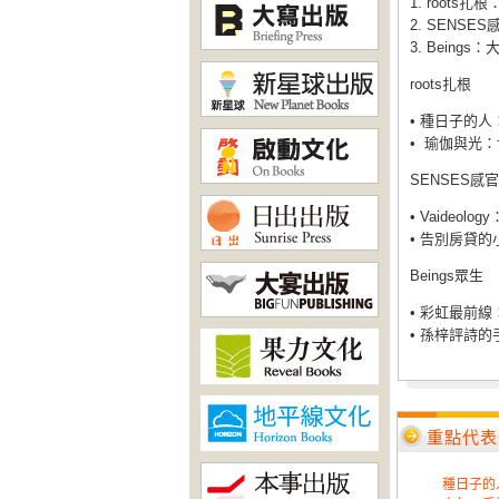
1. root
2. SENS
3. Being
roots扎根
• 種日子的
• 瑜伽與光
SENSES感官
• Vaide
• 告別房貸的
Beings眾生
• 彩虹最前
• 孫梓評詩的
重點代表
種日子的