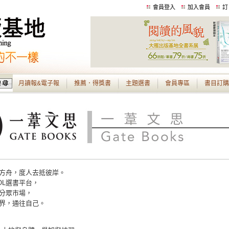
會員登入
加入會員
訂
月讀報&電子報
推薦．得獎書
主題選書
會員專區
書目訂購
方舟，度人去抵彼岸。
OL選書平台，
分眾市場，
界，通往自己。