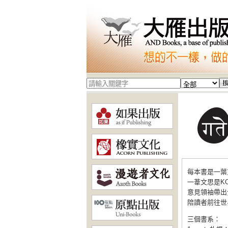
每本書是一葉
一葦文思是K
意見領袖帶出
陪讀者前往世
三個書系：