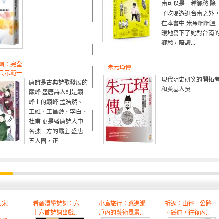
南可以是一種鄉愁 除
了吃喝遊逛台南之外
在本書中 米果細細溫
暖地寫下了她對台南
鄉愁，陪讀...
團：完全
朱元璋傳
示範一..
現代明史研究的開拓
唐詩是古典詩歌發展的
和奠基人吳
巔峰 盛唐詩人則是巔
峰上的巔峰 孟浩然、
王維、王昌齡、李白、
杜甫 更是盛唐詩人中
各據一方的霸主 盛唐
五人團，正...
北宋
看甄嬛學詩詞：六
小島旅行：跳進瀨
折返：山徑、公路
十六首詩詞出戲..
戶內的藝術風景..
、鐵道，往復內..