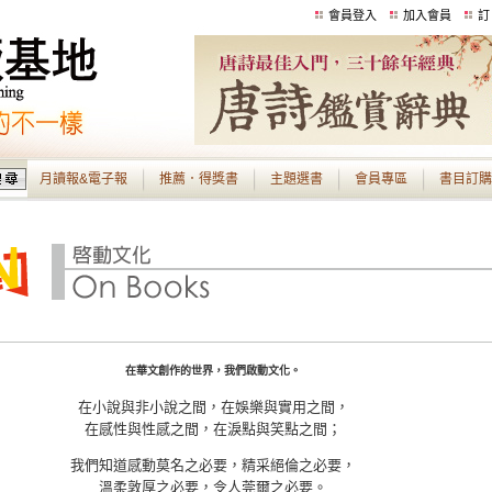
會員登入
加入會員
訂
月讀報&電子報
推薦．得獎書
主題選書
會員專區
書目訂購
在華文創作的世界，我們啟動文化。
在小說與非小說之間，在娛樂與實用之間，
在感性與性感之間，在淚點與笑點之間；
我們知道感動莫名之必要，精采絕倫之必要，
溫柔敦厚之必要，令人莞爾之必要。