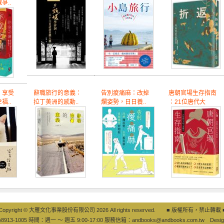
爭..
：享受
辭職旅行的意義：
告別痠痛麻：改掉
唐朝官場生存指南
福..
拉丁美洲的感動..
爛姿勢，日日養..
：21位唐代大
Copyright © 大雁文化事業股份有限公司 2026 All rights reserved. ■ 版權所有，禁止轉載 
8913-1005 時間：週一 ～ 週五 9:00-17:00 服務信箱：
andbooks@andbooks.com.tw
Desig