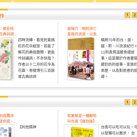
作
：那些奼
留味行：她的流亡
典詩詞..
是我的流浪，以及..
四時流轉，看見奼紫嫣
橫跨70年的台、滬、
紅的花朵綻放，若能了
越、黔、川流浪紀行
解花的典故趣聞、更能
11則真情溫暖食譜故
吟詩誦詞，不亦快哉？
事。這是關於作者瞿
作者以十二月的花令為
葳奶奶的故事、家族
花園，旁徵博引三百餘
來歷、以及對逝者的
首古典詩詞
尋。
別孤獨流
如果那是一種鄉愁
命感、..
叫台南【復刻版】..
【利他精神
台南可以吃可以玩，
以發懶可以散步， 台