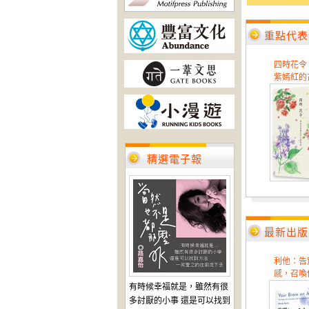
重點代表
四時花令
紫嫣紅的古
精選電子報
最新出版
利他：告
感，召喚使
有時候幸福就是，雖然有很
多討厭的小事 還是可以找到