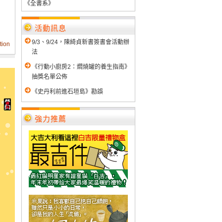
《全書系》
活動訊息
9/3、9/24，陳綺貞新書簽書會活動辦
tion
法
《行動小廚房2：燜燒罐的養生指南》
抽獎名單公佈
《史丹利前進石垣島》勘誤
強力推薦