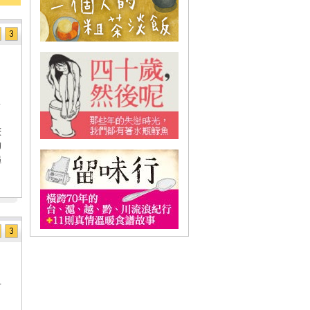
＋
筱
的
追
可