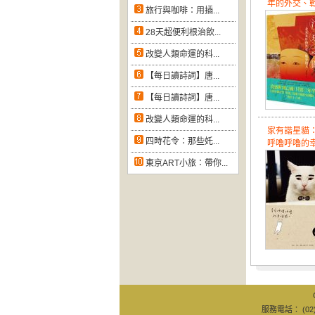
年的外交、戰
旅行與咖啡：用插...
28天超便利根治飲...
改變人類命運的科...
【每日讀詩詞】唐...
【每日讀詩詞】唐...
改變人類命運的科...
家有諧星貓
四時花令：那些奼...
呼嚕呼嚕的幸
東京ART小旅：帶你...
服務電話： (02)