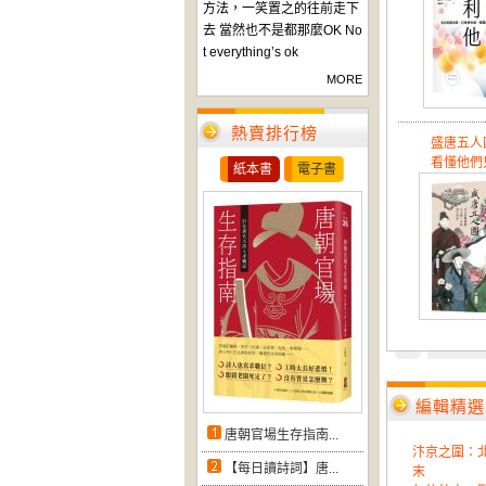
方法，一笑置之的往前走下
去 當然也不是都那麼OK No
t everything’s ok
MORE
熱賣排行榜
盛唐五人
看懂他們只
紙本書
電子書
編輯精選
唐朝官場生存指南...
汴京之圍：
【每日讀詩詞】唐...
末