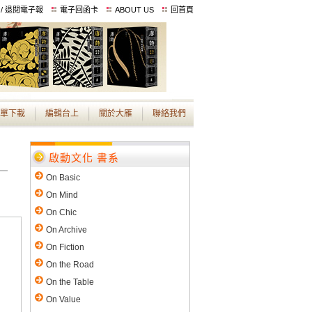
 / 退閱電子報
電子回函卡
ABOUT US
回首頁
單下載
編輯台上
關於大雁
聯絡我們
啟動文化 書系
On Basic
On Mind
On Chic
On Archive
On Fiction
On the Road
On the Table
On Value