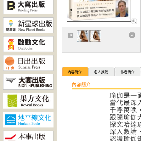
內容簡介
名人推薦
作者簡介
內容簡介
瑜伽是一
當代最深
千呼萬喚
跟隨瑜伽
探究哈達
深入數論
認識瑜伽