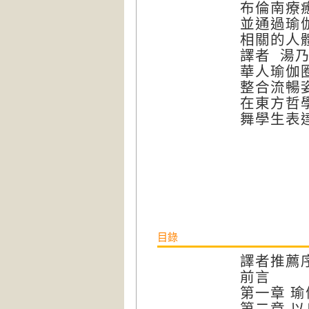
布倫南療癒科
並通過瑜
相關的人
譯者 湯乃珍
華人瑜伽
整合流暢
在東方哲
舞學生表
目錄
譯者推薦
前言
第一章
瑜
第二章
以