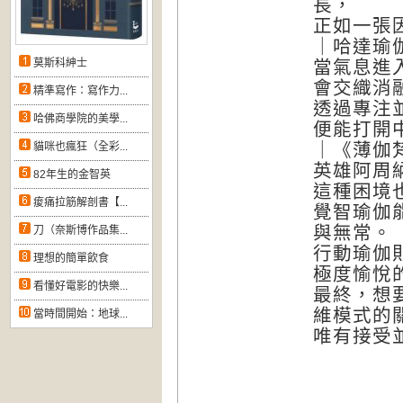
長，
正如一張
｜哈達瑜
莫斯科紳士
當氣息進
會交織消
精準寫作：寫作力...
透過專注
哈佛商學院的美學...
便能打開
｜《薄伽
貓咪也瘋狂（全彩...
英雄阿周
82年生的金智英
這種困境
痠痛拉筋解剖書【...
覺智瑜伽
與無常。
刀（奈斯博作品集...
行動瑜伽
理想的簡單飲食
極度愉悅
看懂好電影的快樂...
最終，想
維模式的
當時間開始：地球...
唯有接受