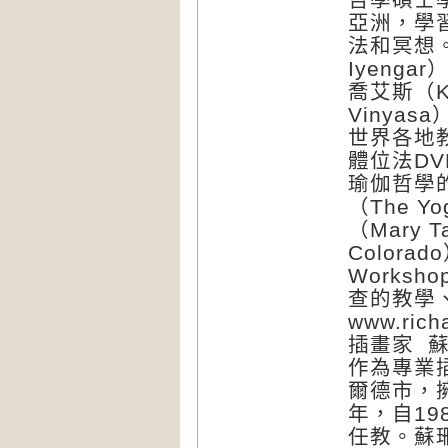
亞洲，學
法和冥想
Iyeng
喬艾斯（K.
Vinya
世界各地
體位法D
瑜伽哲學
（The 
（Mary 
Colora
Works
查的教學
www.ric
插畫家 蘇珊
作為專業
爾德市，
年，自1
任教。蘇珊