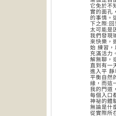
它免於不
實的面孔
的事情。
下之際:
太可能是
我們發現
來快樂，
始 練習
充滿活力
解無聊，
直到有一
進入平 
平衡自然
緣，而這
我的門道
每個入口
神祕的體
無論是什
從實際所