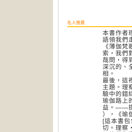
名人推薦
本書作者
語領我們
《薄伽梵
索，我們
哉問，得
深沉的、
相。
最後，這
主題。理
驗中的錯
瑜伽路上
益。——提亞
），《瑜
[這本書
切。理察