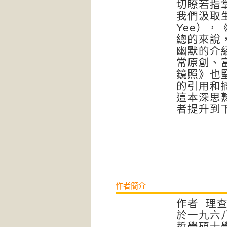
切瞭若指
我們汲取生
Yee），
總的來說
幽默的介
常原創、
鏡照》也
的引用和摘
這本深思
者提升到下一
作者簡介
作者 理查・
於一九六
哲學碩士