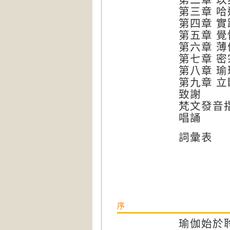
第三章
哈
第四章
實
第五章
覺
第六章 
第七章 
第八章 瑜
第九章 
致謝
梵文發音
唱誦
詞彙表
序
瑜伽始於