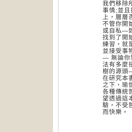
我們移除
事情;並
上，層層
不管你開
或自私—
找到了開
練習，就
並接受事
— 無論
法有多麼
樹的源頭
在研究本
之下，瑜
各種傳統
望透過這
驗，不受
而快樂。