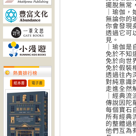
擺脫無常
｜瑜伽，
無論你的
你會發現
透過它可
見。
｜瑜伽是
免於不知
免於向世
免於假裝
熱賣排行榜
透過往內
對純意識
紙本書
電子書
走進全然
｜經典流
傳說因陀
每個寶石
所有經典
的整體過
他們互為