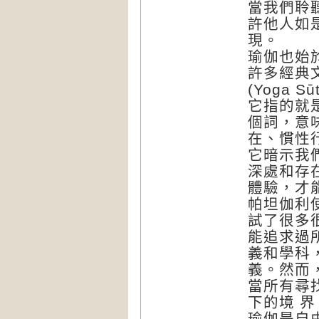
當我們聆
許他人如
現。
瑜伽也始
許多經典文
(Yoga 
它指的就是
個詞，意
在、慣性
它暗示我
深處和存
體驗，才
帕坦伽利
試了很多
能追求過
義和學科
義。然而
當所有尋
下的境 
瑜伽是自