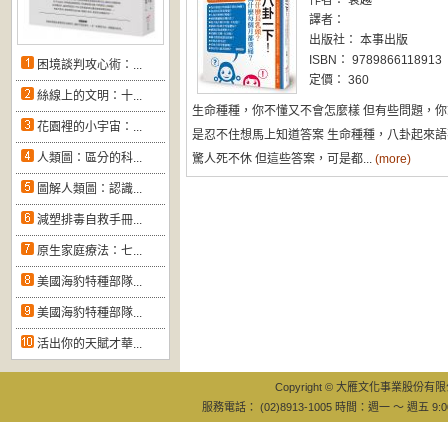
作者： 袁越
譯者：
出版社： 本事出版
ISBN： 9789866118913
困境談判攻心術：...
定價： 360
絲線上的文明：十...
生命種種，你不懂又不會怎麼樣 但有些問題，你
花園裡的小宇宙：...
是忍不住想馬上知道答案 生命種種，八卦起來語
人類圖：區分的科...
驚人死不休 但這些答案，可是都...
(more)
圖解人類圖：認識...
減塑排毒自救手冊...
原生家庭療法：七...
美國海豹特種部隊...
美國海豹特種部隊...
活出你的天賦才華...
Copyright © 大雁文化事業股份有限公司
服務電話： (02)8913-1005 時間：週一 ～ 週五 9:0