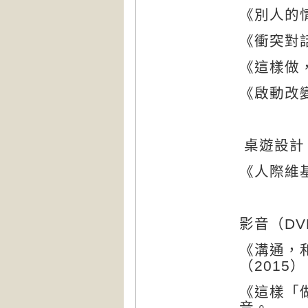
《別人的
《衝突對
《這樣做
《啟動改
桌遊設計
《人際維
影音（
DV
《溝通，
（
2015
）
《這樣「
音。