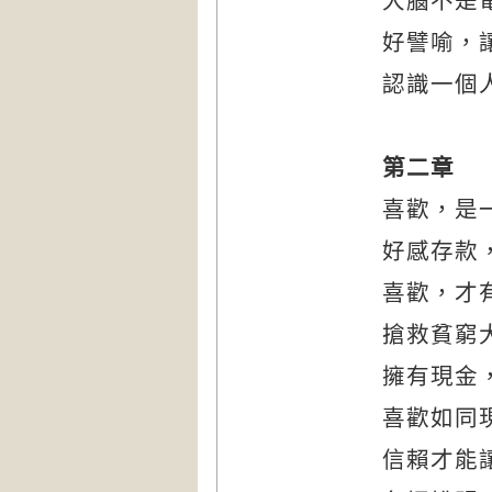
大腦不是
好譬喻，
認識一個
第二章 
喜歡，是
好感存款
喜歡，才
搶救貧窮
擁有現金
喜歡如同
信賴才能