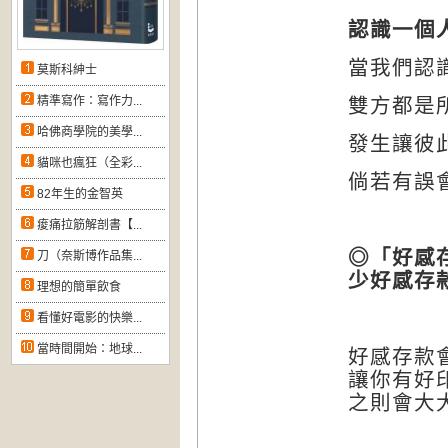
認識一個
當我們認
莫斯科紳士
精準寫作：寫作力...
雙方都是
哈佛商學院的美學...
發生讓彼
貓咪也瘋狂（全彩...
倘若有誤
82年生的金智英
痠痛拉筋解剖書【...
◎「好感
刀（奈斯博作品集...
少好感存
理想的簡單飲食
看懂好電影的快樂...
當時間開始：地球...
好感存款
讓你有好
之則會大