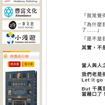
「我常覺
「為什麼
了……」
「
是不是
其實，不
熱賣排行榜
紙本書
電子書
當人與人
我們老是
Let it go
But
千萬
當藉口了