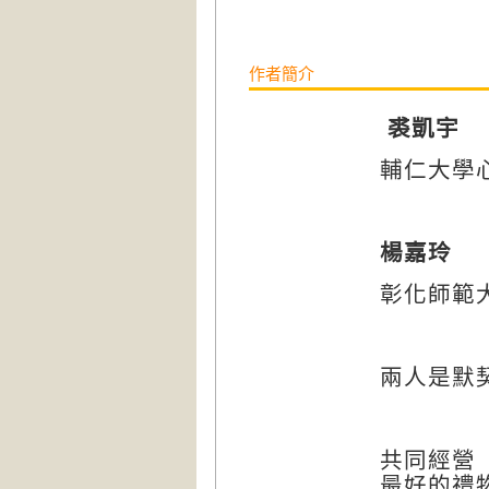
作者簡介
裘凱宇
輔仁大學
楊嘉玲
彰化師範
兩人是默
共同經營
最好的禮