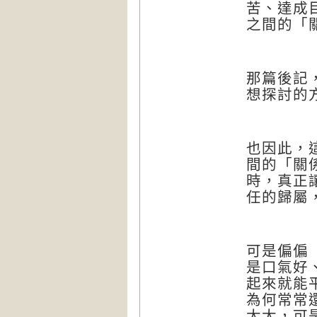
苦、達成
之間的「
那篇後記
想探討的
也因此，
間的「關
時，真正
任的歸屬
可是偏偏
是口氣好
起來就能
為何常常
太太，可