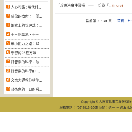
「珍珠港事件戰損」── 一份為「...
(more)
人心可鑑 : 現代科...
幕僚的宿命：一間...
當前第 2 / 30 頁
首頁
上
鋼索上的管理課：...
十三個墓地，十三...
最小阻力之路：以...
學習的26種方法：...
好音樂的科學：破...
好音樂的科學II：...
文案大師教你精準...
藝術家的一日廚房...
Copyright © 大雁文化事業股份有限公司
服務電話： (02)8913-1005 時間：週一 ～ 週五 9:0