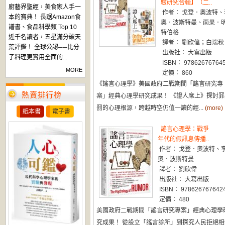
驗研究合輯】（二..
廚藝界聖經，美食家人手一
作者： 戈登．奧波特、
本的寶典！ 長踞Amazon食
奧．波斯特曼、雨果．
譜書、食品科學類 Top 10
特伯格
近千名讀者，五星滿分破天
譯者： 劉欣偉；白瑞秋
荒評鑑！ 全球公認──比分
出版社： 大寫出版
子料理更實用全面的...
ISBN： 97862676764
MORE
定價： 860
《謠言心理學》美國政府二戰期間「謠言研究專
熱賣排行榜
案」經典心理學研究成果！ 《證人席上》探討罪
罰的心理根源，跨越時空仍值一讀的經...
(more)
紙本書
電子書
謠言心理學：戰爭
年代的假訊息傳播..
作者： 戈登．奧波特、
奧．波斯特曼
譯者： 劉欣偉
出版社： 大寫出版
ISBN： 978626767642
定價： 480
美國政府二戰期間「謠言研究專案」經典心理學
究成果！ 從設立「謠言診所」到探究人民拒絕相