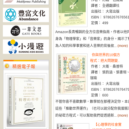
作者： 約翰・包威爾
譯者： 全通翻譯社
出版社： 大寫出版
ISBN： 978626767656
定價： 499
Amazon長青暢銷的全方位音樂指南，作者以他
身為「物理學家」和「音樂家」的身分，揭示了
為人知的科學事實和迷人音樂的背後故...
(more)
你與世界的10個方
程式：把大問題變..
精選電子報
作者： 大衛．桑普特
譯者： 張鈞涵、張書翎
珈瑜
出版社： 大寫出版
ISBN： 978626767647
定價： 600
不管你喜不喜歡數學，數學就在那裡決定你。本
這些「推動世界運作」（也可以說分配你我蛋糕
的祕密方程式，可以幫助我們從透過新...
(more)
【心理學的社會實