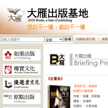
月讀報&電子報
推薦
《全書系》
祕密外交：地緣政
治裡的大國密謀..
作者： 保羅．芮恩施
譯者： 白瑞秋
出版社： 大寫出版