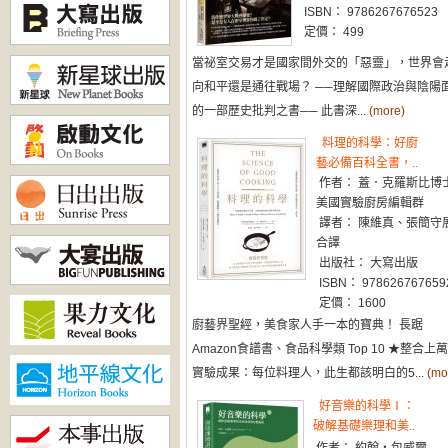
ISBN： 9786267676523
定價： 499
當祕室交易才是國家間外交的「惡靈」，世界會
向和平還是通往戰場？ ──理解國際政治與陰陽
的一部歷史批判之書── 此書深...
(more)
料理的科學：好廚
藝必備百科全書，..
作者： 蓋．克羅斯比博
美國實驗廚房編輯群
譯者： 陳維真、張簡守
合譯
出版社： 大寫出版
ISBN： 978626767659
定價： 1600
廚藝界聖經，美食家人手一本的寶典！ 長踞
Amazon食譜書、食品科學類 Top 10 ★整合上
實驗成果：每位料理人，此生都該明白的5...
(mo
好音樂的科學Ⅰ：
破解基礎樂理和美..