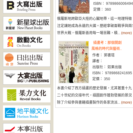
ISBN： 9789866006494
定價： 360
俄羅斯地跨歐亞大陸的心臟地帶，這一地理特徵
注定讓她成為永遠的大國。歷經拿破崙戰爭與兩
世界大戰，俄羅斯善用每一場苦難，積...
(more)
插畫考：那個開創
風格的時代與藝術..
作者： 郭書瑄
譯者：
出版社： 如果出版
ISBN： 9789868241695
定價： 350
本書介紹了西方插畫的歷史發展，尤其著重十九
二十世紀的交接年代，插圖創作蓬勃發展的景況
除了介紹參與書籍插畫製作的各家流派...
(more)