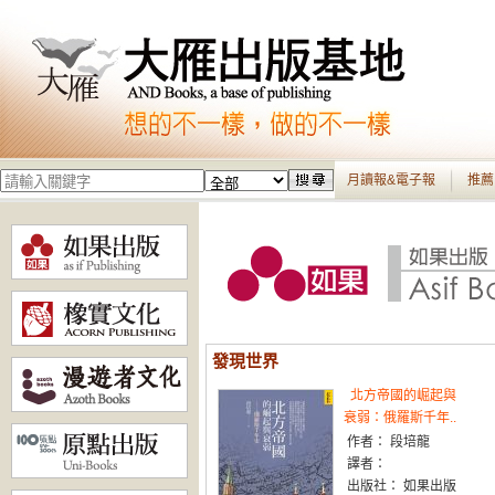
月讀報&電子報
推薦
發現世界
北方帝國的崛起與
衰弱：俄羅斯千年..
作者： 段培龍
譯者：
出版社： 如果出版