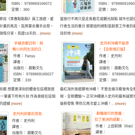
ISBN： 9789869166072
ISBN： 97898691660
定價： 360
定價： 360
節目《青春點點點》員工旅遊，愛
當旅行不再只是走馬看花或觀光踩點 城市也提
計畫的馬克，孤男寡女攜手出發，
行者生活的養分 那麼紐約絕對是創意工作者的
悟分享，見證18天的...
(more)
目的地
(more)
手繪京都日和：與
史丹利沖繩不能停
鴨川共同生活的日..
！【全新增訂版】..
作者： Fanyu
作者： 史丹利
譯者：
譯者：
出版社： 啟動文化
出版社： 啟動文化
ISBN： 9789869166027
ISBN： 9789869166
定價： 330
定價： 380
京都 想要更深刻的體會在這裡旅居
最紅海外旅遊勝地沖繩！ 不管去幾次都會有全
筆一筆畫下所有片刻 作為曾經在這個
現、全新體驗～ 正宗沖繩達人史丹利最有誠意
過的證據
(more)
版新發售 帶你又再次愛上沖繩！...
(more)
辭職旅行的意義：
史丹利前進石垣島
拉丁美洲的感動；..
作者： 史丹利
作者： 上田莉棋（Riki
譯者：
譯者：
出版社： 啟動文化