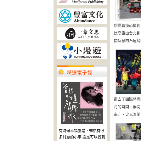
想要轉換心情輕
比高鐵由台北到
閒氣息的石垣島啦
精選電子報
辭去了國際時尚
月的時間，離開
南非、史瓦濟蘭、
有時候幸福就是，雖然有很
多討厭的小事 還是可以找到