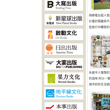
飛碟電台超人氣
計畫的瑪麗與不
從旅行中觸發的領
永遠令人憧憬的
的滋味 所以一
城市好好生活