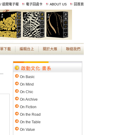
 / 退閱電子報
電子回函卡
ABOUT US
回首頁
單下載
編輯台上
關於大雁
聯絡我們
啟動文化 書系
On Basic
On Mind
On Chic
On Archive
On Fiction
On the Road
）
On the Table
On Value