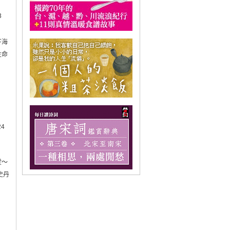
3
下海
生命
24
堂～
史丹