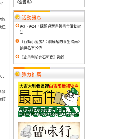
《全書系》
41
活動訊息
供旅
9/3、9/24，陳綺貞新書簽書會活動辦
最佳
法
《行動小廚房2：燜燒罐的養生指南》
抽獎名單公佈
《史丹利前進石垣島》勘誤
強力推薦
003
新發
增訂
）