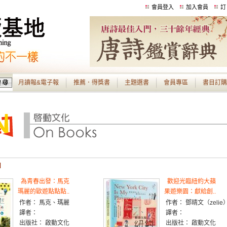
會員登入
加入會員
訂
月讀報&電子報
推薦．得獎書
主題選書
會員專區
書目訂購
d
為青春出發：馬克
歡迎光臨紐約大蘋
瑪麗的歐遊點點點..
果遊樂園：獻給創..
作者： 馬克、瑪麗
作者： 鄧晴文（zelie
譯者：
譯者：
出版社： 啟動文化
出版社： 啟動文化