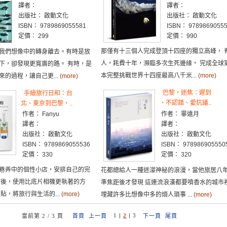
譯者：
譯者：
出版社： 啟動文化
出版社： 啟動文化
ISBN： 9789869055581
ISBN： 9789869055
定價： 299
定價： 990
那僅有十三個人完成登頂十四座的獨立高峰， 
我們想像中的轉身離去。有時是放
人，耗費十年，瀕臨多次生死邊緣， 完成全球
下，卻發現更寬廣的路。 有時，是
本完整挑戰世界十四座最高八千米...
(more)
的過程，讓自己更...
(more)
巴黎，迷焦：遲到
手繪旅行日和：台
、不認錯、愛抗議..
北、東京到巴黎，..
作者： Fanyu
作者： 畢遠月
譯者：
譯者：
出版社： 啟動文化
出版社： 啟動文化
ISBN： 9789869055536
ISBN： 978986905550
定價： 330
定價： 320
巷弄中的個性小店，安排自己的完
花都總給人一種迷濛神秘的浪漫，當他旅居八
然後，使用比底片相機更執著的方
準焦距後才發現 這連流浪漢都要噴香水的城市
貼，將旅行與生活的...
(more)
埋藏許多比想像中多的煩人瑣事 ...
(more)
1
|
2
|
3
當前第 2 / 3 頁
首頁
上一頁
下一頁
尾頁