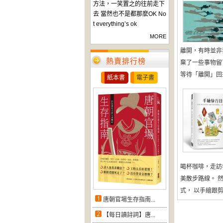
方法，一笑置之的往前走下
去 當然也不是都那麼OK No
t everything’s ok
MORE
離開，有時並非
熱賣排行榜
棄了一些事物留
等待「離開」回來
紙本書
電子書
喝杯咖啡，走訪
美散步路線。 
式， 以手繪跟剪
唐朝官場生存指南...
【每日讀詩詞】唐...