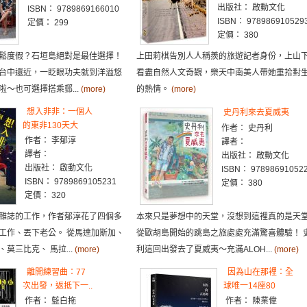
出版社： 啟動文化
ISBN： 9789869166010
ISBN： 978986910529
定價： 299
定價： 380
鬆度假？石垣島絕對是最佳選擇！
上田莉棋告別人人稱羨的旅遊記者身份，上山
台中還近，一眨眼功夫就到洋溢悠
看盡自然人文奇觀，樂天中南美人帶她重拾對
～也可選擇搭乘郵...
(more)
的熱情。
(more)
想入非非：一個人
史丹利來去夏威夷
的東非130天大
作者： 史丹利
作者： 李郁淳
譯者：
譯者：
出版社： 啟動文化
出版社： 啟動文化
ISBN： 97898691052
ISBN： 9789869105231
定價： 380
定價： 320
雜誌的工作，作者郁淳花了四個多
本來只是夢想中的天堂，沒想到這裡真的是天
工作、丟下老公。 從馬達加斯加、
從歐胡島開始的跳島之旅處處充滿驚喜體驗！ 
莫三比克、 馬拉...
(more)
利這回出發去了夏威夷～充滿ALOH...
(more)
離開練習曲：77
因為山在那裡：全
次出發，返抵下一..
球唯一14座80
作者： 藍白拖
作者： 陳業偉