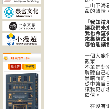
上山下海
命的熱情
「我知道
讓我們未
我也希望
來集結成
哪怕能讓
一個人旅
熱賣排行榜
觀眾，
不單是對
紙本書
電子書
聆聽自己
黑暗面的
從中讓自
讓我更加
價值。
「在沒有