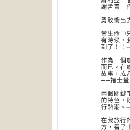
麻利亞 香
謝哲青 
勇敢衝出
當生命中
有時候，
到了！！
作為一個
而已。在
故事，成
──褚士瑩
兩個關鍵
的特色，
行熱潮。
在我旅行
方，看了