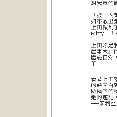
想我真的
「被 內
如不敢出
上田做到了
Mitty！！
上田妳是
歷事大」
體驗自然
華
看著上田
的藍天白
所播下的
她的遊記
──麻利亞