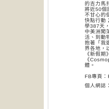
的吉力馬
將近50個
不甘心的
快點行動
學387
中美洲闖
活、到動
抱著「我
界各地，
《新假期》
《Cosm
體。
FB專頁：R
個人網誌：htt