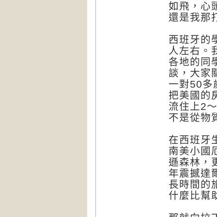
如飛，心
還是我那
西班牙的
人左右。
各地的同
談，大家
一對50
把美國的
流住上2
不是從物
在西班牙
南美小國
遜森林，
年震撼達
長時間的
什麼比幫