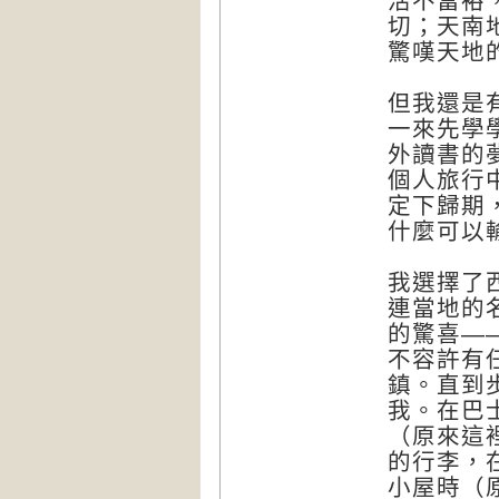
活不富裕
切；天南
驚嘆天地
但我還是
一來先學
外讀書的
個人旅行
定下歸期
什麼可以
我選擇了
連當地的
的驚喜—
不容許有
鎮。直到
我。在巴
（原來這
的行李，
小屋時（