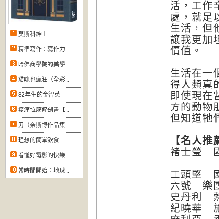
活，工作
處，就足
生活，但
莫斯科紳士
讓我更加
價值。
精準寫作：寫作力...
哈佛商學院的美學...
生活在一
貓咪也瘋狂（全彩...
得人類真
即使現在
82年生的金智英
方的動物
痠痛拉筋解剖書【...
但知道牠
刀（奈斯博作品集...
【名人推
理想的簡單飲食
褚士瑩 
看懂好電影的快樂...
當時間開始：地球...
工頭堅 
六號 樂團R
史丹利 
紀曉華 