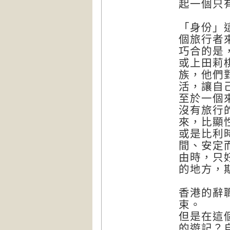
起一個只
「身份」
個旅行者
巧合的是
或上田莉
族，他們
活，讓自
至於一個
沒有旅行
來，比顯
或是比利
間、安定
由時，只
的地方，
香港的辭
束。
但是在這
的遊記？