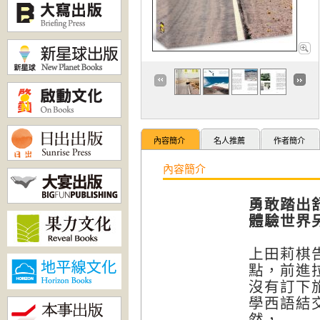
內容簡介
名人推薦
作者簡介
內容簡介
勇敢踏出
體驗世界
上田莉棋
點，前進
沒有訂下
學西語結
然，