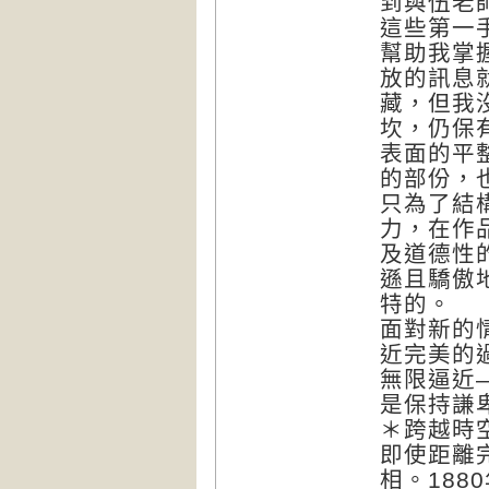
到與伍老
這些第一
幫助我掌
放的訊息
藏，但我
坎，仍保
表面的平
的部份，
只為了結
力，在作
及道德性
遜且驕傲
特的。
面對新的
近完美的
無限逼近
是保持謙
＊跨越時
即使距離
相。1880