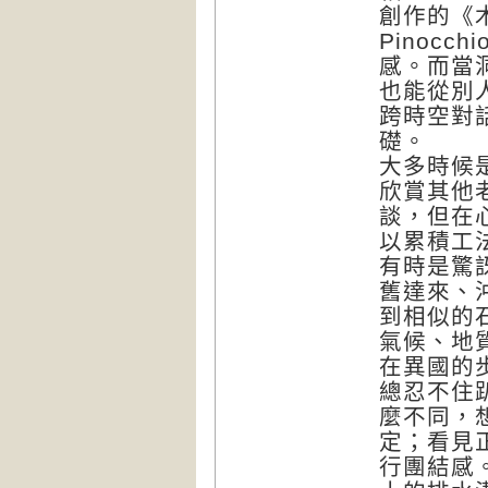
創作的《木偶
Pinoc
感。而當
也能從別
跨時空對話
礎。
大多時候
欣賞其他
談，但在
以累積工
有時是驚
舊達來、
到相似的
氣候、地
在異國的
總忍不住
麼不同，
定；看見
行團結感