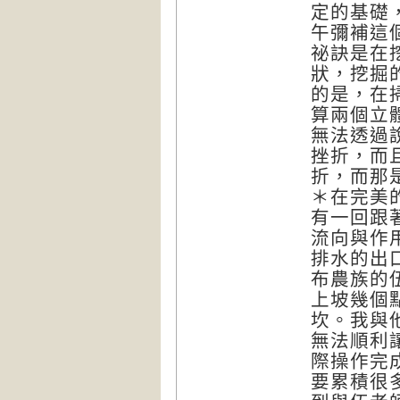
定的基礎
午彌補這
祕訣是在
狀，挖掘
的是，在
算兩個立
無法透過
挫折，而
折，而那
＊在完美
有一回跟
流向與作
排水的出
布農族的
上坡幾個
坎。我與
無法順利
際操作完
要累積很