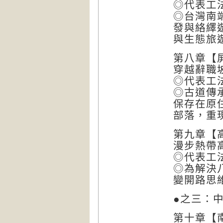
◎代表工
◎台灣南
發與絡繹
與生態旅
第八章【
穿越辭職
◎代表工
◎古道傳
保存在原
部落，重
第九章【
漫步熱帶
◎代表工
◎為解決
變開路思
●之三：
第十章【