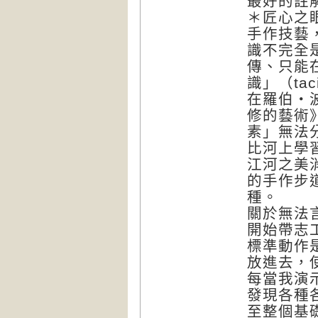
最好的註
＊匠心之
手作技藝
識不完全
傳、只能
識」（tac
在羅伯‧波西
修的藝術
素」無法
比河上學
江河之美
的手作步
種。
關於無法
開始帶志
標準動作
放進去，
每當我演
發現各種
至整個基