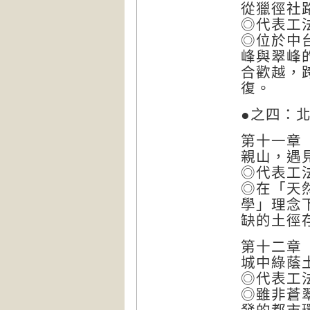
從獵徑社
◎代表工
◎位於中
峰與翠峰
合歡越，
復。
●之四：
第十一章
親山，遇
◎代表工
◎在「天
學」理念
缺的土徑
第十二章
城中綠蔭
◎代表工
◎雖非蒼