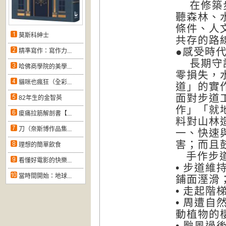
在修築步
聽森林、
條件、人
莫斯科紳士
共存的路
●感受時
精準寫作：寫作力...
長期守護
哈佛商學院的美學...
零損失，
貓咪也瘋狂（全彩...
道」的實
面對步道
82年生的金智英
作」「就
痠痛拉筋解剖書【...
料對山林
刀（奈斯博作品集...
一、快速
害；而且
理想的簡單飲食
手作步道
看懂好電影的快樂...
• 步道
當時間開始：地球...
鋪面溼滑
• 走起
• 周遭
動植物的
• 颱風