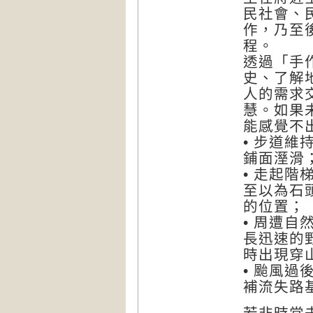
民社會、
作，乃至
程。
透過「手
史、了解
人的需求
慧。如果
能感覺不
• 步道
鋪面溼滑
• 走起
至以為石
的位置；
• 周遭
長迅速的
時出現穿
• 颱風
補流失路