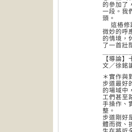
的參加了
一段。我
頭。
這樁修路
微妙的呼
的情境，
了一首壯
＿＿＿＿
【導論】
文／徐銘
＊實作與
步道最好
的場域中
工們甚至
手操作、
整。
步道剛好
體而微、
生在將近