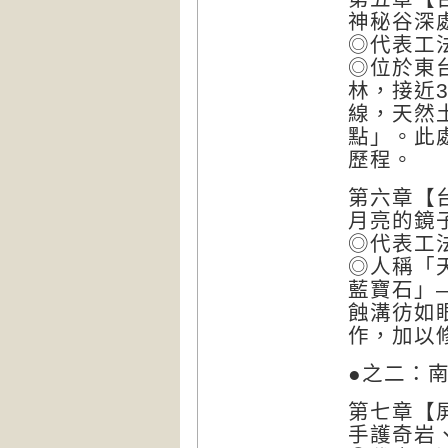
神秘谷深
◎代表工
◎位於東
林，接近
線，天然
點」。此
歷程。
第六章【
月亮的鏡
◎代表工
◎人稱「
藍寶石」
蝕溝彷如
作，加以
●之二：
第七章【
手護奇岩