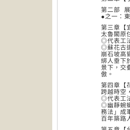
第二部 
●之一：
第三章【
太魯閣原
◎代表工
◎蘇花古
崩石坡高
綁人垂下
景下，交
傲。
第四章【
跨越時空
◎代表工
◎幽靜蜿
務法」成
百年築路
第五章【