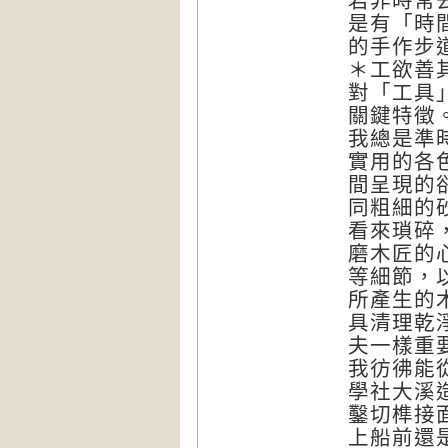
若非時常
是有「時
的手作步
＊工欲善
對「工具
關鍵特徵
我總是準
實用的各
間呈現的
同粗細的
看來瑣碎
磨木匠的
等細節，
所產生的
具清理乾
夫一樣重
我彷彿能
學社大溪
鑿切榫接
上船前還