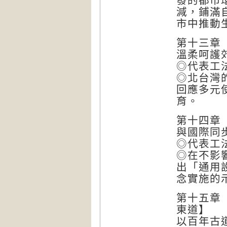
發的都市
減，鋪滿
市中推動
第十三章
溫柔呵護
◎代表工
◎北台灣
回應多元
育。
第十四章
與國際同
◎代表工
◎在不影
出「通用
念實施的
第十五章
東道】
以百年古