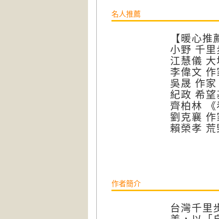
名人推薦
【暖心推
小野 千
江慧儀 
李偉文 
吳晟 作
紀政 希
齊柏林 
劉克襄 
賴榮孝 
作者簡介
台灣千里