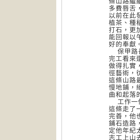
條山路繼
多費唇舌
以前在此
植茶、種
打石，更
能回報以
好的奉獻
保甲路長
完工看來
做得扎實
徑藝術，
這條山路
慢地鋪，
曲和起落
工作一個
這條走了
完善，他
鋪石造路
定他年紀
志工上山