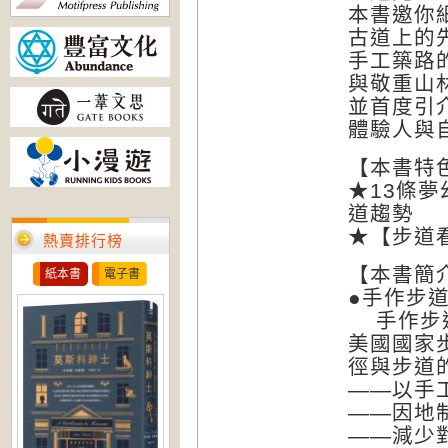
本書邀你
古道上的
手工築路
與敬重山
並首度引
體驗人與
【本書特
★13條夢
道趨勢
★【步道
熱賣排行榜
【本書簡
紙本書
電子書
●手作步
手作步道
美國國家
徑與步道
——以手
——因地
——減少