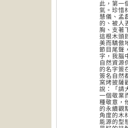
此，第一
氣。珍惜
慧儀、孟
的、被人
胸、支著
這根木頭
美而驕傲
節目尾聲
字，我腦中
自然資源
的名字簽
簽名自然
窯烤披薩
說：「請
一個敬業
種敬意，
的永續觀
角度的木
能源的型