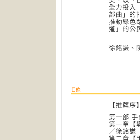
美，以「
全力投入
部曲」的
推動綠色
道」的公
徐銘謙、
目錄
【推薦序
第一部 
第一章【
／徐銘謙
第二章【