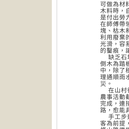
可做為材
木料時，
是付出勞
在師傅帶
塊、枯木
利用廢棄
光滑，容
的鑿痕，
缺乏石塊
倒木為踏
中，除了
理通順雨
災。
在山村從
農事活動
完成，連
路，愈能
手工步道
客為前提