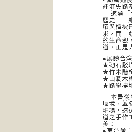
補流失路
透過「手
歷史——
壤與植被
求，而「
的生命觀
道，正是
●展讀台
★砌石駁
★竹木階
★山澗木
★路緣棲
本書從全
環境，並
現場，透
道之手作
美：
●東台灣