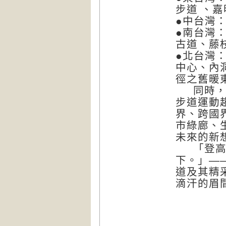
步道 、嘉
●中台灣
●南台灣
古道、藤
●北台灣
中心、內
徑之舊暖
同時，與
步道運動
界、跨國
市綠廊、
未來的新
「登高必
下。」—
道及其精
滴汗的眉