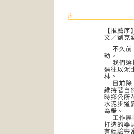
序
【推薦序
文／劉克
不久前，
動。
我們選擇
過往以泥
林。
目前除了
維持著自
時鄉公所
水泥步道
為鑑。
工作展開
打造的器
有經驗豐