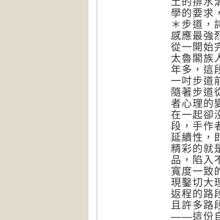
土的排水
學的要求
＊步道，
感應最強
從一開始
太魯閣族
年多，這
一吋步道
隨著步道
者心理的
在一起卻
段，手作
延續性，
精彩的就
品，陷入
寬度一致
現鑿切大
返程的路
且許多路
——這份