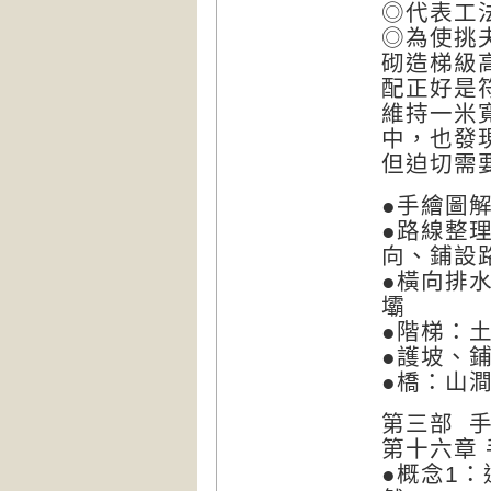
◎代表工
◎為使挑
砌造梯級
配正好是
維持一米
中，也發
但迫切需
●手繪圖
●路線整
向、鋪設
●橫向排
壩
●階梯：
●護坡、
●橋：山
第三部 
第十六章
●概念1