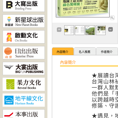
內容簡介
名人推薦
作者簡介
內容簡介
★展讀台
台灣山林
一群人默
他們是「
以跨越時
修築、守
★遇見，