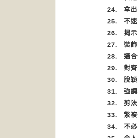
24.
拿出
25.
不速
26.
揭示
27.
裝飾
28.
適合
29.
對齊
30.
脫穎
31.
強調
32.
剪法
33.
繁複
34.
不必