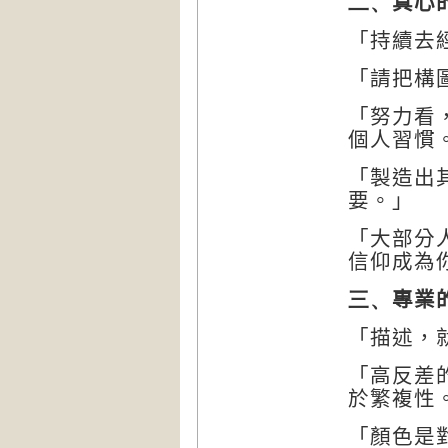
二、
真心
「持續去
「請把構
「努力看
個人習慣
「製造出
要。」
「大部分
信仰成為
三、
專業
「描述，
「高反差
於繁複性
「顏色是