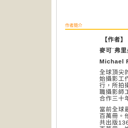
作者簡介
【作者】
麥可˙弗里
Michael
全球頂尖
始攝影工
行，所拍
職攝影師
合作三十
當前全球
百萬冊。
共出版
13