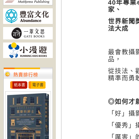
40
年專業
家、
世界新聞
法大成
最會教攝
品，
從技法、
熱賣排行榜
精準而勇
紙本書
電子書
◎如何才
「好」攝
「優秀」
「厲害」