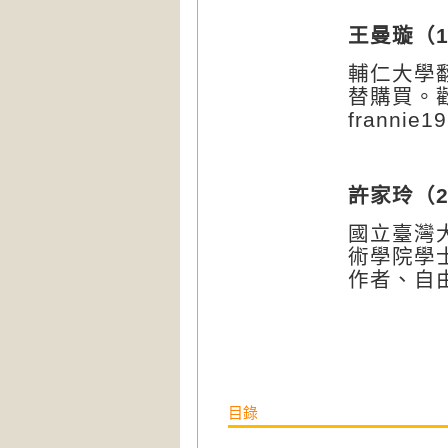
王曼璇（
1
輔仁大學
替購買。
frannie1
許家玲（
2
國立臺灣
術學院學
作者、自
目錄