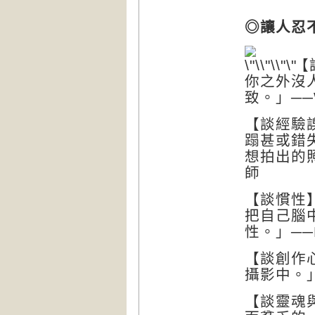
◎讓人忍
【
你之外沒
致。」──
【談經驗
蹋甚或錯
想拍出的
師
【談慣性
把自己腦
性。」──
【談創作
攝影中。
【談靈魂