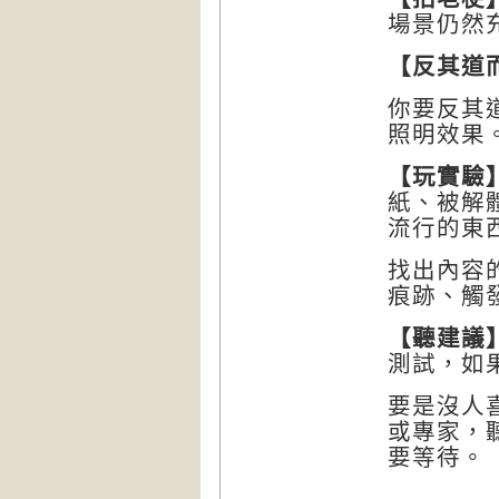
場景仍然
【
反其道
你要反其
照明效果
【
玩實驗
紙、被解
流行的東
找出內容
痕跡、觸
【
聽建議
測試，如
要是沒人
或專家，
要等待。