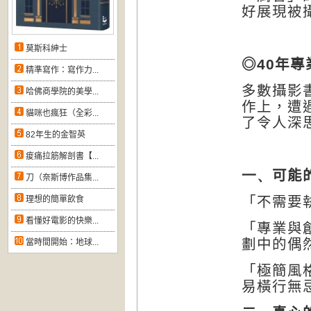
好展現被
莫斯科紳士
◎
40
年專
精準寫作：寫作力...
多數攝影
哈佛商學院的美學...
作上，遭
貓咪也瘋狂（全彩...
了令人深
82年生的金智英
痠痛拉筋解剖書【...
一、
可能
刀（奈斯博作品集...
「不需要
理想的簡單飲食
看懂好電影的快樂...
「專業與
劃中的偶
當時間開始：地球...
「極簡風
易橫行無