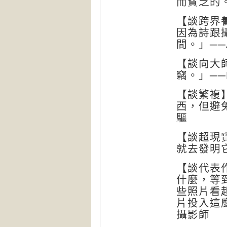
而貧乏的
【談跨界
因為詩跟
間。」──
【談向大
竊。」──
【談繁複
西，但避
驅
【談超現
就去發明
【談代表
什麼，等
些照片看
片投入這
攝影師