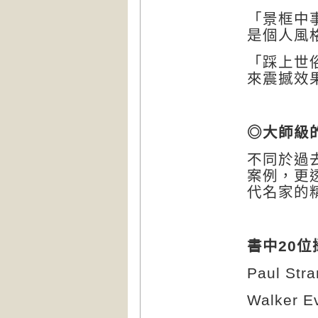
「景框中
是個人風
「踩上世
來震撼效
◎大師級
不同於過
案例，更
代名家的
書中
20
位
Paul Str
Walker E