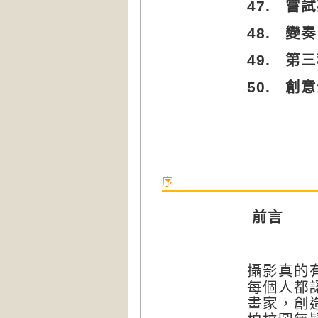
47.
嘗試
48.
變奏
49.
第三
50.
創意
序
前言
攝影真的
每個人都
畫家，創