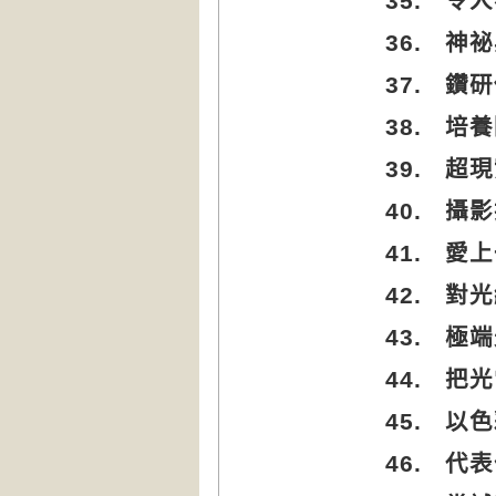
35.
令人
36.
神祕
37.
鑽研
38.
培養
39.
超現
40.
攝影
41.
愛上
42.
對光
43.
極端
44.
把光
45.
以色
46.
代表