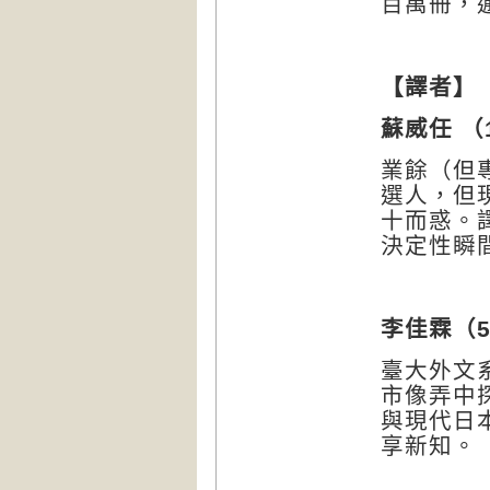
百萬冊，
【譯者】
蘇威任 （
業餘（但
選人，但
十而惑。
決定性瞬
李佳霖（
5
臺大外文
市像弄中
與現代日
享新知。