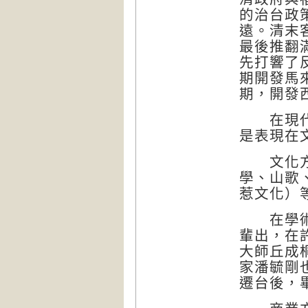
的治台政
遠。清末
最後推翻
先打響了
期開發馬
期，開發
在現代社
是表現在
文化方面
學、山歌
惹文化）
在學術方
輩出，在
大師丘成
家潘毓剛
遷台後，