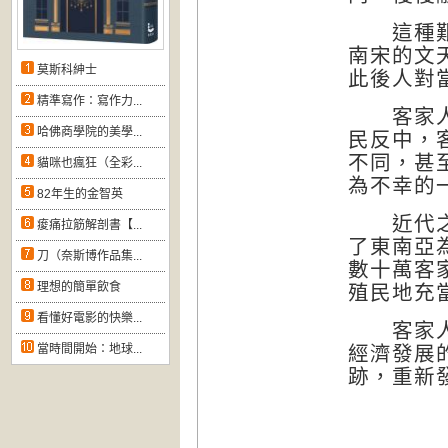
這種艱難
南宋的文
莫斯科紳士
此後人對
精準寫作：寫作力...
客家人素
哈佛商學院的美學...
民反中，
不同，甚
貓咪也瘋狂（全彩...
為不幸的
82年生的金智英
近代之後
痠痛拉筋解剖書【...
了東南亞
刀（奈斯博作品集...
數十萬客
理想的簡單飲食
殖民地充
看懂好電影的快樂...
客家人是
當時間開始：地球...
經濟發展
跡，重新