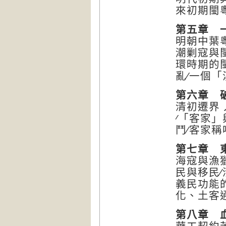
來初期閩
第五章 
明朝中葉
潮剿寇與
環時期的
亂∕一個
第六章 
清初遷界
∕「客家
鬥∕客家
第七章 
海寇與漁
民與移民
義民功能
化、土客
第八章 