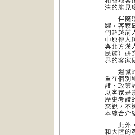
和各地客
灣的能見
伴隨這種
躍，客家
們超越前
中原傳人
與北方漢
民族）研
界的客家
遺憾的是
重在個別
證、政策
以客家是
歷史考證
來說，不
本綜合介
此外，客
和大陸的