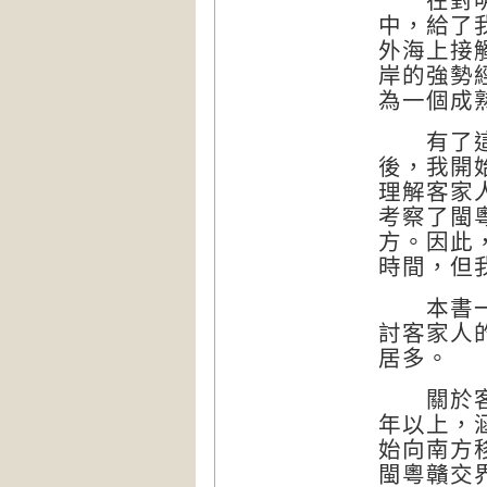
在對明代
中，給了
外海上接
岸的強勢
為一個成
有了這樣
後，我開
理解客家
考察了閩
方。因此
時間，但
本書一開
討客家人
居多。
關於客家
年以上，
始向南方
閩粵贛交