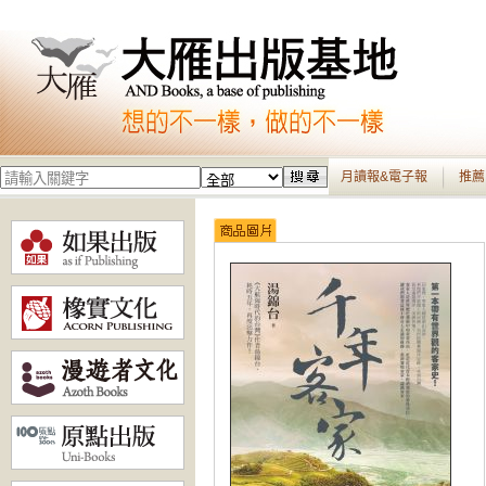
月讀報&電子報
推薦