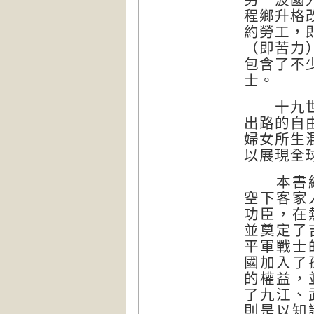
程鄉升格
約勞工，
（即苦力
包含了不
士。
十九世紀
出路的自
婦女所生
以展現全
本書結
空下客家
功臣，在
並奠定了
平軍戰士
國加入了
的權益，
了九江、
則是以知