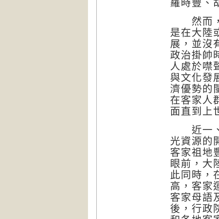
羅時豐、
然而，客
是在大陸
展，並沒
政治掛帥
人處於噤
與文化發
濟優勢的
在客家人
面直到上
近一、二
光資源的
客家祖地
眼前，大
此同時，
高，客家
客家母語
後，行政