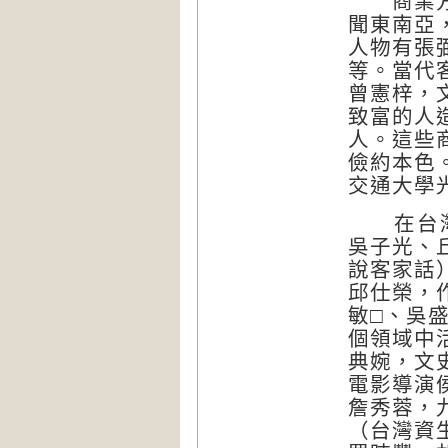
商業方面
聞東南亞
人物有張
等。當代
曾憲梓，
致富的人
人。這些
儉約本色
交通大學
在台灣，
吳子光、
說客家話
邱仕榮，
敏□、吳
個領域中
典婉，文
電影導演
詹秀蓉，
（台灣資