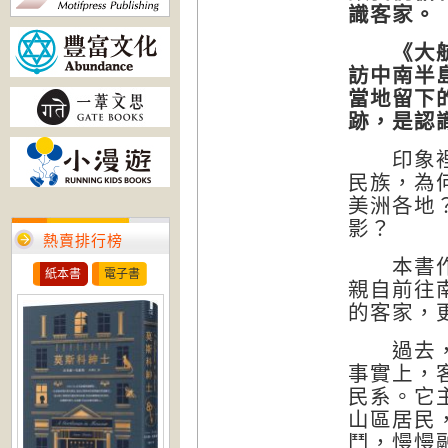
識客家。
《大航海
訪中南半
當地留下
跡，是認
印象裡，
民族，為
美洲各地
影？
熱賣排行榜
本書作者
紙本書
電子書
親自前往
的客家，
過去，有
事實上，
民系。它
山區居民
鬥，慢慢