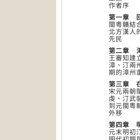
作者序
第一章 
閩粵贛結
北方漢人
先民
第二章 
王審知建
漳、汀兩
期的漳州
第三章 
宋元兩朝
虔、汀武
到元閩粵
外移
第四章 
元末明初
明代初期