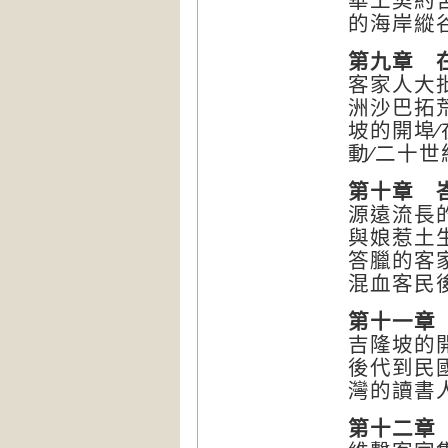
華工契約
的海岸縱
第九章 
客家人大
洲沙巴拓
坡的開埠
動∕二十
第十章 
源遠流長
與娘惹土
答臘的客
混血客民
第十一章
吉隆坡的開
後代到民國
灣的讀書人
第十二章