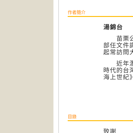
作者簡介
湯錦台
苗栗公館
部任文件
起常訪問
近年潛心
時代的台
海上世紀
目錄
致謝