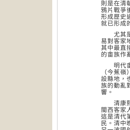
則是在清
鴉片戰爭
形成歷史
就已形成
尤其是本
易對客家
其中最直
的畬族作
明代畬族
（今蕉嶺
設縣地，
族的動亂
響。
清康熙平
閩西客家
這是清代
民。清中
另一波國