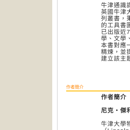
牛津通識課（V
英國牛津大學
列叢書，
的工具書
已出版近
學、文學
本書對應
精煉，並
建立該主
作者簡介
作者簡介
尼克・傑利（
牛津大學