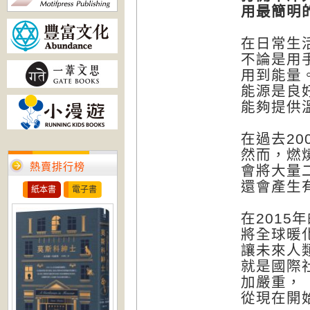
用最簡明
在日常生
不論是用
用到能量
能源是良
能夠提供
在過去2
然而，燃
熱賣排行榜
會將大量
還會產生
紙本書
電子書
在201
將全球暖化
讓未來人
就是國際
加嚴重，
從現在開