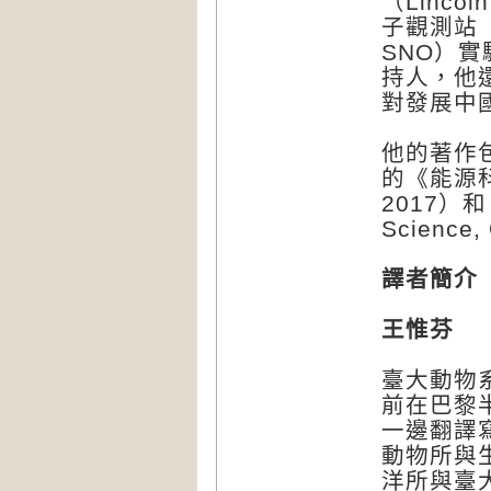
（Linc
子觀測站（Su
SNO）
持人，他
對發展中
他的著作包
的《能源科學》
2017）和《
Science
譯者簡介
王惟芬
臺大動物
前在巴黎
一邊翻譯
動物所與
洋所與臺