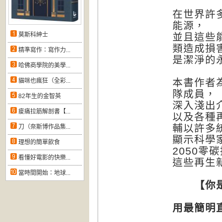
在世界許
能源，
莫斯科紳士
並且這些
類造成損
精準寫作：寫作力...
是潔淨的
哈佛商學院的美學...
本書作者
貓咪也瘋狂（全彩...
隊成員，
82年生的金智英
深入淺出
痠痛拉筋解剖書【...
以及各種
輔以許多
刀（奈斯博作品集...
顯示科學
理想的簡單飲食
2050零
看懂好電影的快樂...
這些再生
當時間開始：地球...
【你是知
用最簡明