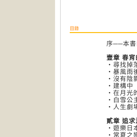
目錄
序──本
壹章
春宵
‧尋找掉
‧暴風雨
‧沒有陰
‧建構中（un
‧在月光
‧白雪公
‧人生劇
貳章
追求
‧遊樂日
‧常夏之