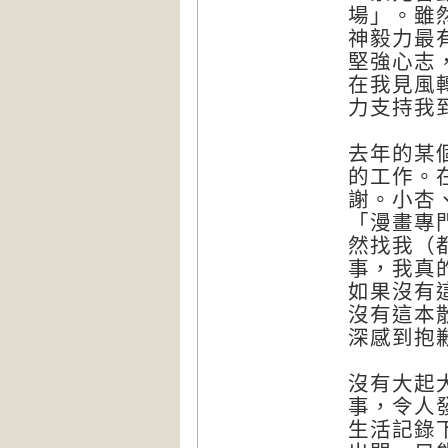
場」。雖
神毅力最
堅強心志
在我見風
力支持我
去年的某
的工作。
謝。小杏
「漫畫專
然找我（
事，我真
如果沒有
沒有這本
深感到抱
沒有大起
事，令人
生活記錄