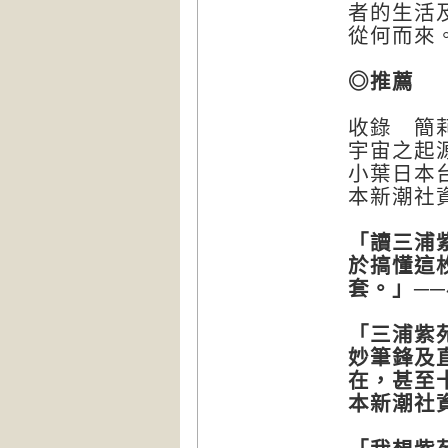
者的生活
從何而來
◎推薦
收錄 簡
宇宙之起
小葉日本
本新潮社
「讀三浦
於搞懂這
套。」
──
「
三浦紫
妙筆鋒及
在，甚至
本新潮社