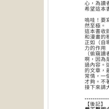
心，為讀
希望這本
嗚哇！要
然至極。
這本書收
和漫畫的
正如（自
力的作用
（偷窺讀
啊，因為
過內容。
的文章，
常情，一
才夠。不
接下來請
------------
【後記】