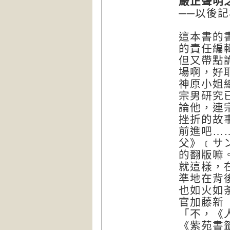
嚴正聲明
──以後
這本書的
的責任編
但又帶點
場啊，好
神原小姐
宗男研究
論他，連
挫折的故
前進吧…
父》﹝サ
的翻版嘛
就這樣，
準地在背
也如火如
官加藤新
「不，《
《紫苑書