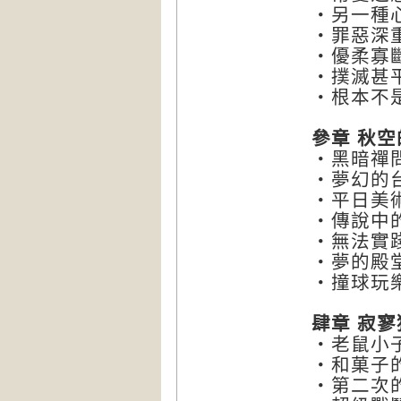
‧另一種
‧罪惡深
‧優柔寡
‧撲滅甚
‧根本不
參章
秋空
‧黑暗禪
‧夢幻的
‧平日美
‧傳說中
‧無法實
‧夢的殿
‧撞球玩
肆章
寂寥
‧老鼠小
‧和菓子
‧第二次