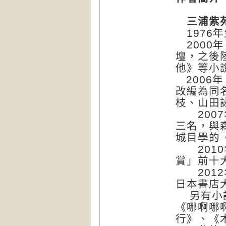
三浦紫
1976
2000
壇，之後
他》等小
2006
年
改編為同
枝、山田
2007
三名，與
城目學的
2010
賞」前十
2012
日本書店
另有小
《哪啊哪
行》、《