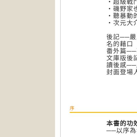
‧超級戰
‧磯野家
‧聽暴動
‧次元大
後記──
名的藉口
番外篇─
文庫版後
讀後感─
封面登場
序
本書的功
──以序