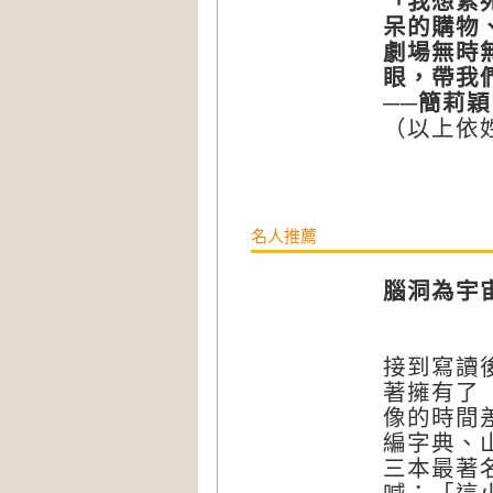
「
我想紫
呆的購物
劇場無時
眼，帶我
──
簡莉穎
（以上依
名人推薦
腦洞為宇
接到寫讀
著擁有了
像的時間
編字典、
三本最著