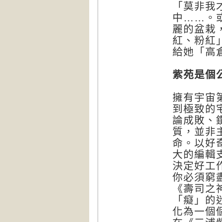
「莫非我
中……。
麗的盆栽
紅、粉紅
給她「高
紫苑是個
擁有宇宙
到極致的
論成敗、
質，並非
命。以好
大的編輯
決定好工
你必須窮
《壽司之
「癡」的
化為一個