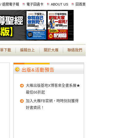
 / 退閱電子報
電子回函卡
ABOUT US
回首頁
單下載
編輯台上
關於大雁
聯絡我們
出版&活動預告
大雁出版基地X博客來全書系展★
最低66折起
加入大雁FB官網，時時刻刻獲得
好書資訊！