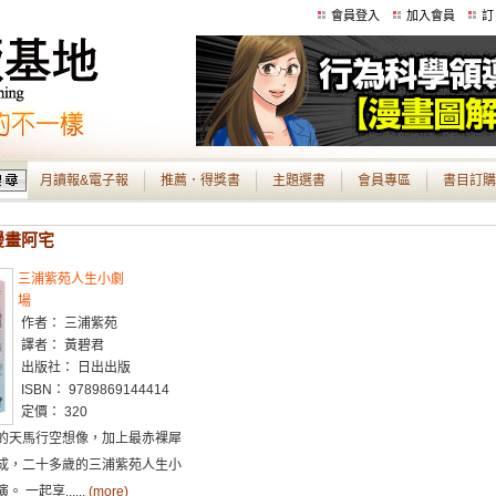
會員登入
加入會員
訂
月讀報&電子報
推薦．得獎書
主題選書
會員專區
書目訂購
 漫畫阿宅
三浦紫苑人生小劇
場
作者： 三浦紫苑
譯者： 黃碧君
出版社： 日出出版
ISBN： 9789869144414
定價： 320
的天馬行空想像，加上最赤裸犀
成，二十多歲的三浦紫苑人生小
 一起享......
(more)