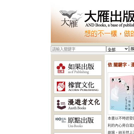
依 關鍵字 -
本書以不時迸發
利的內心旁白寫
劇場，純天然上演。