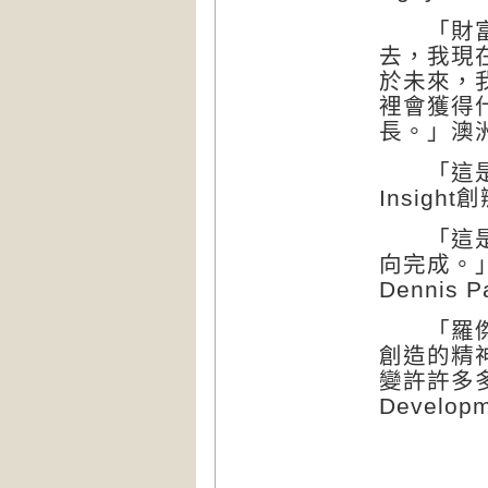
「財富原
去，我現
於未來，
裡會獲得
長。」澳洲Na
「這是截
Insight創
「這是個
向完成。」紐西
Dennis P
「羅傑比
創造的精
變許許多多人
Developm