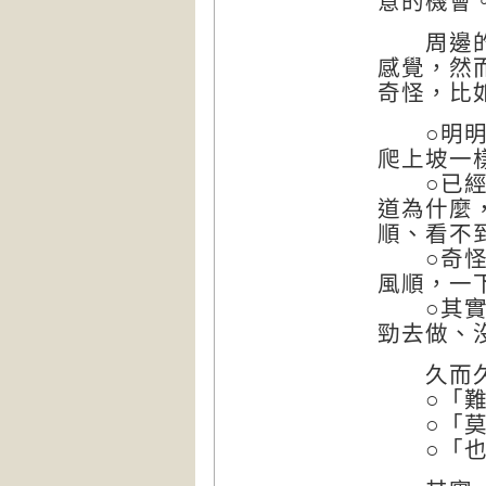
意的機會
周邊的朋
感覺，然
奇怪，比
○明明已
爬上坡一
○已經投
道為什麼
順、看不
○奇怪怎
風順，一
○其實早
勁去做、
久而久之
○「難道
○「莫非
○「也許