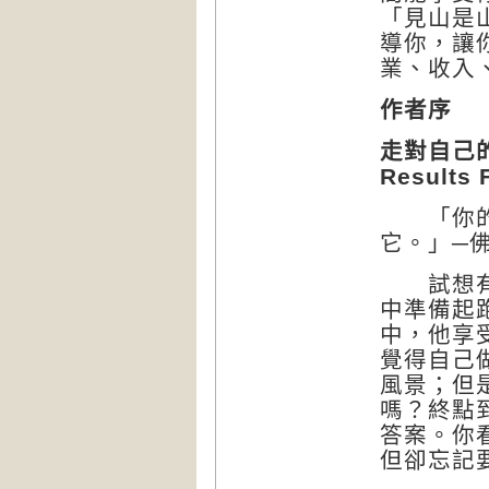
「見山是
導你，讓
業、收入
作者序
走對自己
Results
「你的任
它。」─
試想有個
中準備起
中，他享
覺得自己
風景；但
嗎？終點
答案。你
但卻忘記