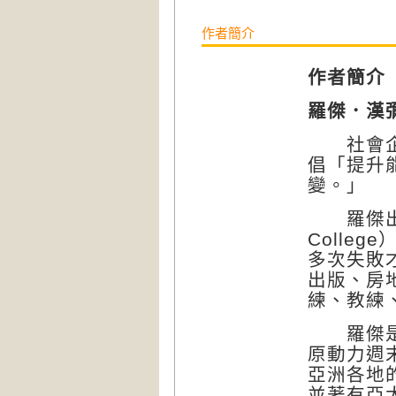
作者簡介
作者簡介
羅傑．漢彌頓
社會企業
倡「提升
變。」
羅傑出生
Colle
多次失敗
出版、房
練、教練
羅傑是本
原動力週
亞洲各地
並著有亞