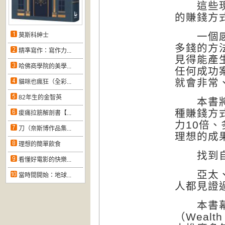
這些現象
的賺錢方
一個感覺
莫斯科紳士
多錢的方
精準寫作：寫作力...
見得能產
哈佛商學院的美學...
任何成功
就會非常
貓咪也瘋狂（全彩...
82年生的金智英
本書將讓
種賺錢方
痠痛拉筋解剖書【...
力10倍
刀（奈斯博作品集...
理想的成
理想的簡單飲食
找到自己
看懂好電影的快樂...
亞太、日
當時間開始：地球...
人都見證
本書幕後
（Weal