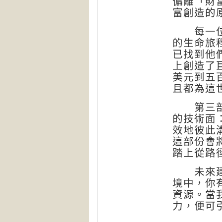
偏離「財
富創造的
每一位財
的生命旅
已找到他
上創造了
美元到五
且都為這
第三部：
的技術面
效地彼此
這部份會
踏上從路
未來建立
境中，你
資源。當
力，便可