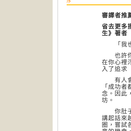
序
審譯者推
省去更多
生》著者
「我也
也許你曾
在你心裡
入了追求
有人會告
「成功者
念。因此
坊。
你肚子裡
講起話來
圈，嘗試