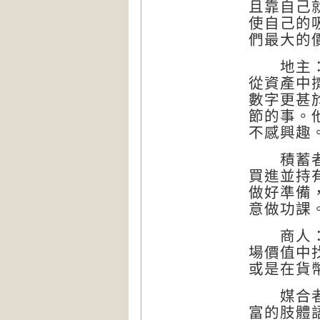
且靠自己
使自己的
們最大的
地主：地
從資產中
數字更甚
節的事。
不感興趣
積蓄者：
買進並持
做好準備
意做功課
商人：真
場價值中
或是在貨
媒合者：
富的肢體