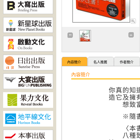
內容簡介
名人推薦
作者簡介
內容簡介
你真的知
造它及擁
想致富，
※隨書附
〈本書已
八種致富