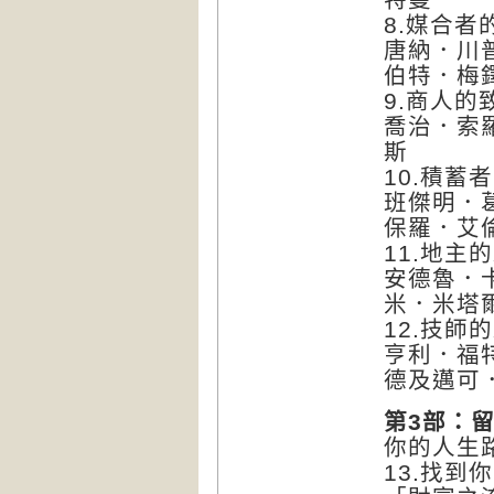
8.媒合者
唐納．川
伯特．梅
9.商人的
喬治．索
斯
10.積蓄
班傑明．
保羅．艾
11.地主
安德魯．
米．米塔
12.技師
亨利．福
德及邁可
第3部：
你的人生
13.找到