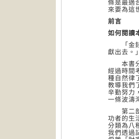
條是最適
來要為這
前言
如何閱讀
「金錢的
獻出去。」
本書分為
經過時間
種自然律
教導我們
辛勤努力
一條波濤
第二部：
功者的生
分類為八
我們透過