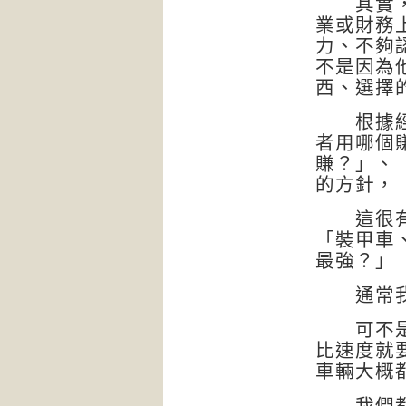
其實，都
業或財務
力、不夠
不是因為
西、選擇
根據經驗
者用哪個
賺？」、
的方針，
這很有意
「裝甲車
最強？」
通常我得
可不是嗎
比速度就
車輛大概
我們都知