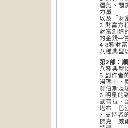
運氣、關
力量
以及「財
3.財富方
財富創造
的金錢─
4.8種財
八種典型
第2部：
八種典型
5.創作者
湯瑪士．
賈伯斯及
6.明星的
歐普拉．
塔布．巴
7.支持者
傑克．威
特曼