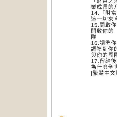
「財富之
業成長的
14.「財
這一切來
15.開啟
開啟你的
隊
16.調準
調準到你
與你的團
17.留給
為什麼全
[繁體中