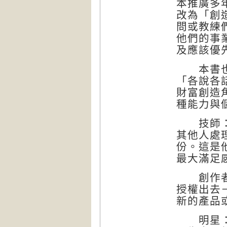
本推廣多
改為「創
問或教練
他們的事
及應該優
本書也將
「各說各
財富創造
種能力與
技師：成
其他人處
份。這是
最大滿足
創作者：
授權出去
新的產品
明星：明