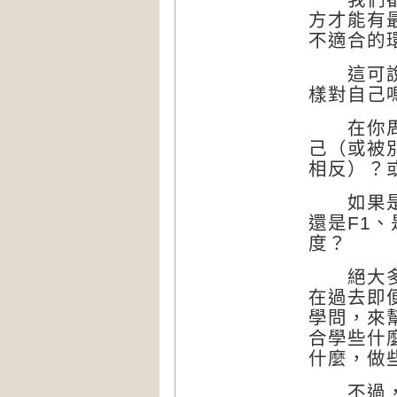
方才能有
不適合的
這可說是
樣對自己
在你周遭
己（或被
相反）？
如果是，
還是F1
度？
絕大多數
在過去即
學問，來
合學些什
什麼，做
不過，現