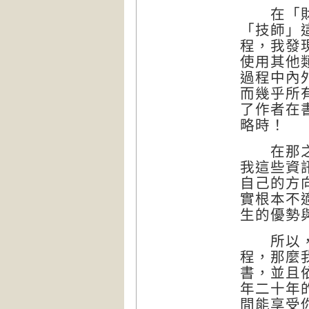
在「財富
「技師」
程，我發
使用其他
過程中內
而幾乎所
了作者在
略時！
在那之後
我這些資
自己的方
實根本不
生的優勢
所以，如
程，那麼
書，並且
年二十年
間能享受