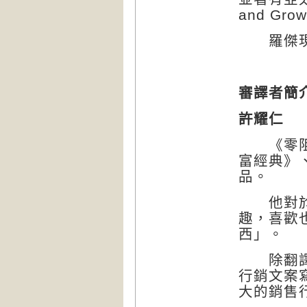
and Gro
羅傑現與
審譯者簡
許耀仁
《零阻力
富經典》
品。
他對於能
趣，喜歡
西」。
除翻譯與
行銷文案
大的銷售