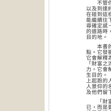
不管你有
以及到達
在碰到這
能繼續往
尋確定感
的道路時
目的地。
本書的「
點。它發
它會解釋
「財富之
力。它會
生目的。
上起跑的
人景仰的
及他們留
「財富原
已，而是