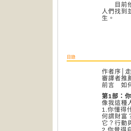
目前他專
人們找到
生。
目錄
作者序│
審譯者推
前言 如
第1部：
像我這種
1.你懂得
何謂財富
它？行動
2.你覺得