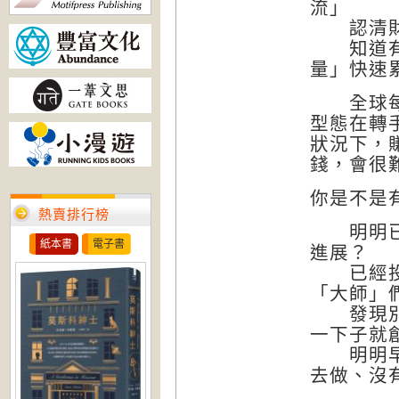
流」
認清財富
知道有錢
量」快速
全球每小
型態在轉
狀況下，
錢，會很
你是不是
熱賣排行榜
明明已經
紙本書
電子書
進展？
已經投資
「大師」
發現別人
一下子就
明明早就
去做、沒有