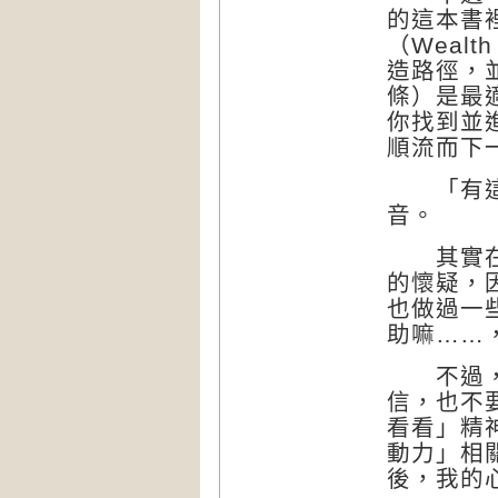
的這本書
（Weal
造路徑，
條）是最
你找到並
順流而下
「有這麼
音。
其實在我
的懷疑，
也做過一
助嘛……
不過，本
信，也不
看看」精
動力」相
後，我的