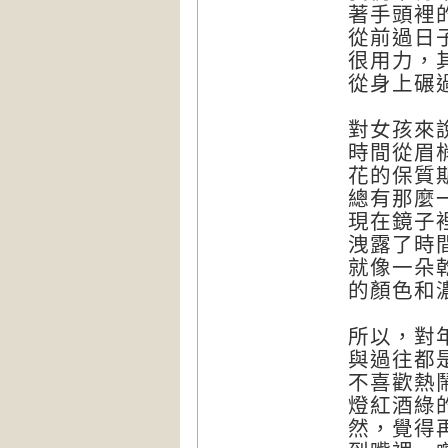
著手頭裡
從前過日
很用力，
從身上碾
對女孩來
時間從眉
花的保質
總有那麼
現在鏡子
洩露了時
就像一朵
的顏色和
所以，對
與過往都
不喜歡熱
燈紅酒綠
然，覺得