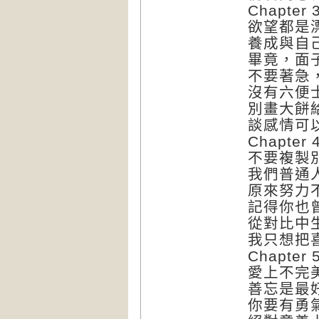
Chapt
欲望都是
養成與自
畢竟，面
不要著急
沒有六便
別畫大餅
談感情可
Chapt
不要複製
我們普通
原來努力
記得你也
從對比中
我只想把
Chapt
愛上不完
善忘是最
你要有勇