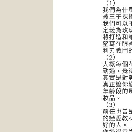
（1）
我們為什
被王子採
我們可以
定義為玫
將打造和
望寫在眼
利刃戰鬥
（2）
大概每個
勁過，覺
其實是對
真正讓你
年齡段的
妝品。
（3）
前任也曾
的戀愛教
好的人。
你過得幸