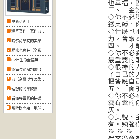
也幸福，
三、「金
◇你不必
莫斯科紳士
錢束縛，
◇什麼也
精準寫作：寫作力...
力，會跟
哈佛商學院的美學...
四、「才
貓咪也瘋狂（全彩...
◇你不必
最重要的
82年生的金智英
◇很棒的
痠痛拉筋解剖書【...
了自己的
刀（奈斯博作品集...
把答應自
五、「面
理想的簡單飲食
◇你不必
看懂好電影的快樂...
雲有雲的
當時間開始：地球...
仄。
◇美貌、
有。勉強
※ ※ ※
迷霧後會