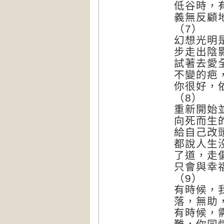
低谷時，
義無反顧
（7）
幻想光明
步走出陰
試著去愛
不變的疤
你很好，
（8）
重新開始
向死而生
給自己改
都說人生
了道，走
只會與幸
（9）
有時候，
落，無助
有時候，