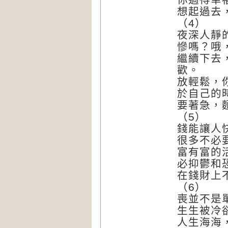
想起過去
（4）
夜深人靜
慘嗎？哦
繼續下去
歡。
放輕鬆，
於自己的
要著急，
（5）
錢能讓人
很多不必
富有富的
必抑鬱和
在錢財上
（6）
喪並不是
生生被冷
人生海海