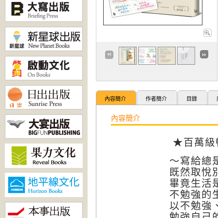
內容簡介
作者簡介
目錄
內容簡介
★百萬級
～寫給總
既然取悅
畢竟生活
不勉強的
以不勉強
勉強自己