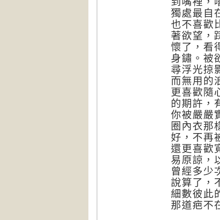
到嘴裡，
獨處最自
也不喜歡
著欲望，
懷了，看
身鏽。被
尋浮光掠
而無用的
更喜歡隨
的期許，
你被嚴嚴
圈內衣那
好，不再
還更喜歡
易原諒，
曾經多少
說算了，
細數彼此
那道疤不