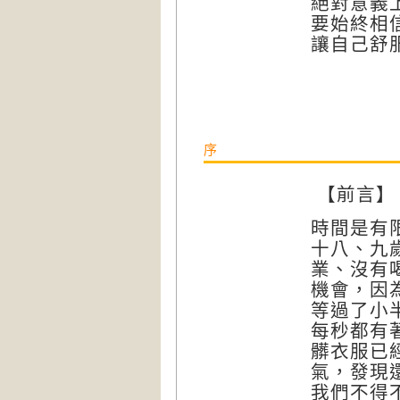
絕對意義
要始終相
讓自己舒
序
【前言】
時間是有
十八、九
業、沒有
機會，因
等過了小
每秒都有
髒衣服已
氣，發現
我們不得