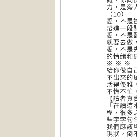
難，你同
力，是旁
（10）
愛，不是
帶進一段
愛，不是
就要去做
愛，不是
的情緒和
※ ※ ※
給你做自
不出來的
活得優雅
不慌不忙
【讀者真
「在讀這
程，很多
些字字句
我們應該
現狀，倒