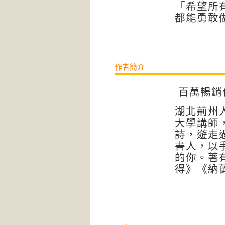
「希望所
都能勇敢
作者簡介
百萬暢銷
湖北荊州
大學講師
詩，遊走
書人，以
的你。著
得》《納