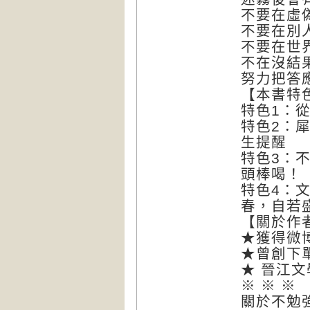
不要在虛
不要在別
不要在世
不在沒結
努力把答
【本書特
特色1：
特色2：
生提醒
特色3：
頭棒喝！
特色4：
春，自若
【關於作
★獲得微
★曾創下
★ 晉江
※ ※ ※
關於不勉