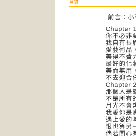
目錄
前言：小
Chapte
你不必非
我自有長
愛藝術品
美得不費
最好的化
美而無用
不去迎合
Chapte
那個人是
不是所有
月光不會
我愛你是
遇上愛的
恨也算另
倘若問心