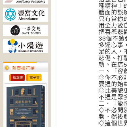
種精神上
體面的誤
只有當你
用全力愛
把喜怒悲
33個不
多違心事
足的人，
悲傷、打
軌。在這
熱賣排行榜
一、「容
◇你不必
紙本書
電子書
要過的始
◇比美貌
不過是眾
二、「愛
◇不必問
勃。然後
◇這個世