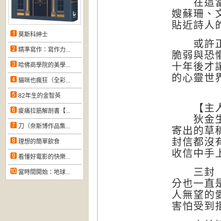
在這當中
嫂蘇珊、
貼近詩人
莫斯科紳士
或許正因
精準寫作：寫作力...
脆弱與恐
十年後才
哈佛商學院的美學...
的心靈世
貓咪也瘋狂（全彩...
82年生的金智英
【主人信
痠痛拉筋解剖書【...
狄金生保
刀（奈斯博作品集...
寄出的草
封信都沒
理想的簡單飲食
收信中手
看懂好電影的快樂...
三封「主
當時間開始：地球...
分也一直
人無望的
害怕受到