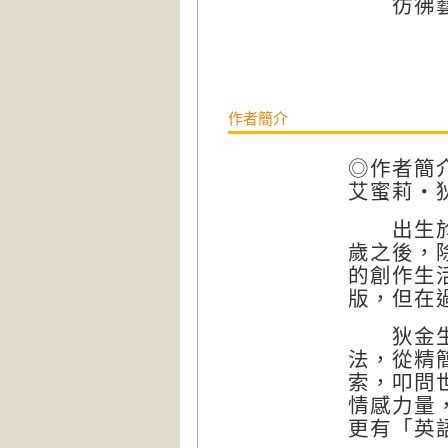
彷彿藝術
作者簡介
◎作者簡
艾蜜莉・狄金
出生於美
歲之後，
的創作生
版，但在
狄金生的
法，從精
索，叩問
情感力量
更有「英