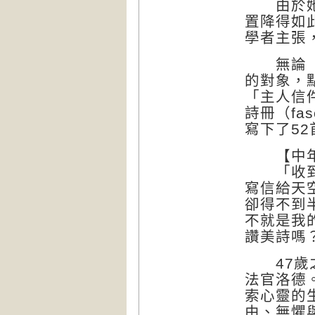
由於她在
置降得如
學者主張
無論「主
的對象，
「主人信
詩冊（fa
寫下了52
【中年之
「收到你
寫信給天
卻得不到
不就是我
讚美詩嗎？
47歲之
法官洛德
索心靈的
由、無懼