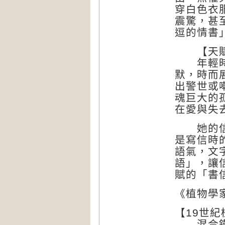
穿白色衣
震驚，甚
逗的情書
【天賦
年輕時的
默，時而
出警世或
魂巨大的
在愛與失
她的信就
是寫信時
語氣，文
語」，讓
賦的「書
《植物學家
【19世
混合鐵氰