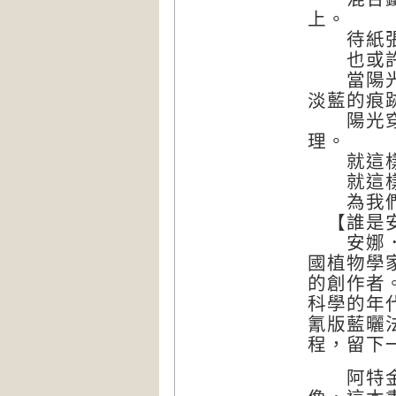
上。
待紙張風
也或許是
當陽光將
淡藍的痕
陽光穿透
理。
就這樣，
就這樣，
為我們留
【誰是安
安娜．阿特金
國植物學
的創作者
科學的年
氰版藍曬法
程，留下
阿特金斯