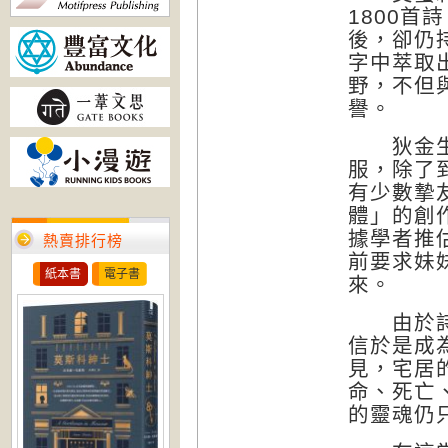
1800
後，卻仍
字中萃取
野，不但
譽。
狄金生在
服，除了
有少數摯
體」的創
據學者推
熱賣排行榜
前要求妹
紙本書
電子書
來。
由於詩作
信於是成
見，宅居
命、死亡
的靈魂仍