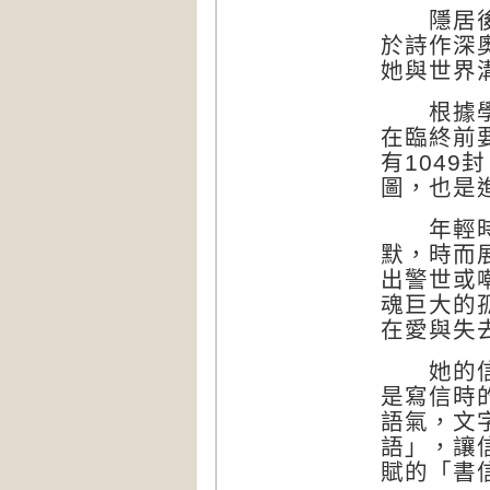
隱居後的
於詩作深
她與世界
根據學者
在臨終前
有104
圖，也是
年輕時的
默，時而
出警世或
魂巨大的
在愛與失
她的信就
是寫信時
語氣，文
語」，讓
賦的「書