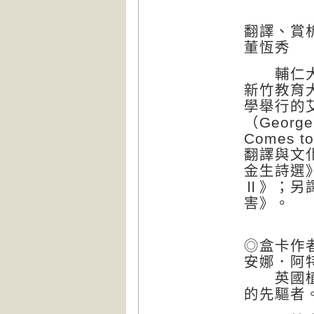
翻譯、賞
董恆秀
輔仁大學
新竹教育
學舉行的
（George
Comes t
翻譯與文
金生詩選
Ⅱ》；另
害》。
◎盒卡作
安娜．阿特金
英國植物
的先驅者