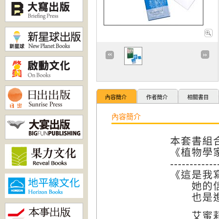
內容簡介
作者簡介
相關書目
內容簡介
本套書組
《植物學家
------------
《這是我
她的信
也是進入
艾蜜莉．