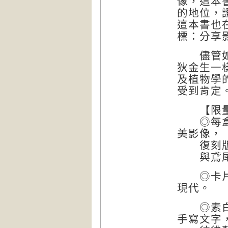
像，這本
的地位，
這本書也
標：分享
儘管如此
狄金生一
及植物學
受到肯定
【限量
◎每盒內
美影像，
復刻版氰
與鳶尾、
◎卡片融
現代。
◎素白信
手寫文字