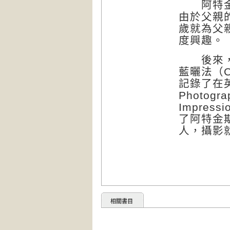
阿特金斯
由於父親
歲就為父
度興趣。
後來，她
藍曬法（C
記錄了在
Photograp
Impre
了阿特金
人，攝影
相關書目