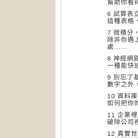
幫助你看
6 試算表
這種表格
7 微積分
除非你遇
處……
8 神經網
一種能快
9 別忘了
數字之外
10 資料
如何把你
11 企業
破除公司
12 真實