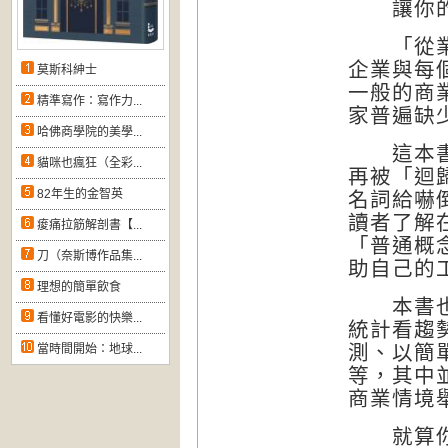
讓你的生
「從業績
企業與每
莫斯科紳士
一般的商
精準寫作：寫作力...
家普遍缺
哈佛商學院的美學...
這本書要
貓咪也瘋狂（全彩...
再被「迴
82年生的金智英
名詞給嚇
讀者了解
痠痛拉筋解剖書【...
「普通概
刀（奈斯博作品集...
助自己的
理想的簡單飲食
本書也可
看懂好電影的快樂...
統計看趨
測、以簡
當時間開始：地球...
等，其中
商業情境
就算你不