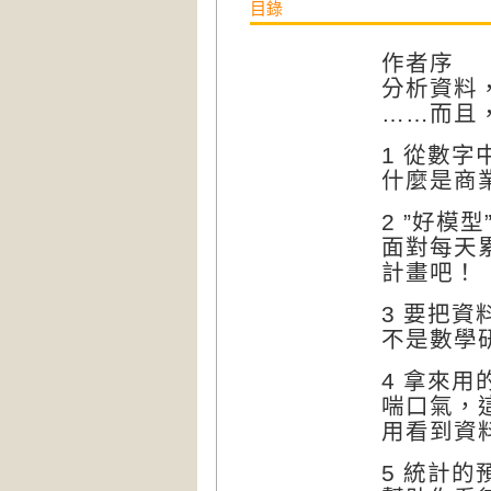
目錄
作者序
分析資料
……而且
1 從數字
什麼是商
2 ”好模
面對每天
計畫吧！
3 要把資
不是數學
4 拿來用
喘口氣，
用看到資
5 統計的