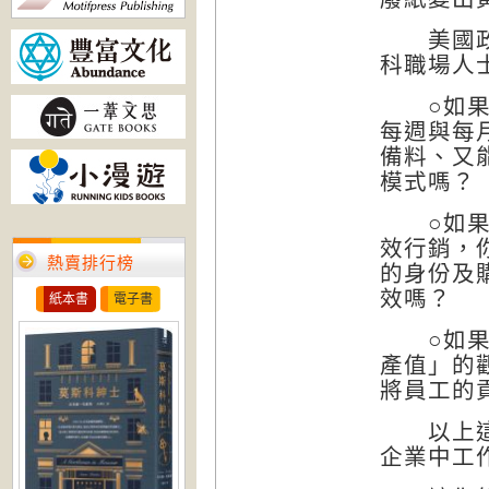
美國政府
科職場人
○如果你
每週與每
備料、又
模式嗎？
○如果你
效行銷，
熱賣排行榜
的身份及
效嗎？
紙本書
電子書
○如果你
產值」的
將員工的
以上這些
企業中工