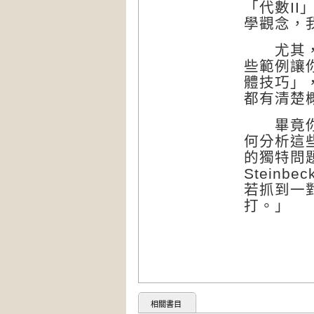
「代數I
學觀念，
尤其，本
些範例讓
體技巧」
都有清楚
畢竟你有
何分析這
的獨特問
Stein
若抓到一
打。」
相關書目