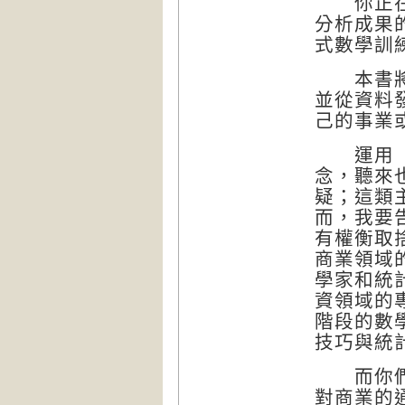
你正在看
分析成果
式數學訓
本書將聚
並從資料
己的事業
運用「少
念，聽來
疑；這類
而，我要
有權衡取
商業領域
學家和統
資領域的
階段的數
技巧與統
而你們這
對商業的