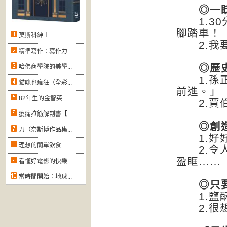
◎一眨眼
1.30
腳踏車！
莫斯科紳士
2.我要成
精準寫作：寫作力...
◎歷史名
哈佛商學院的美學...
1.孫正
貓咪也瘋狂（全彩...
前進。」
82年生的金智英
2.賈伯
痠痛拉筋解剖書【...
◎創造感
刀（奈斯博作品集...
1.好好
理想的簡單飲食
2.令人
盈眶……
看懂好電影的快樂...
當時間開始：地球...
◎只要使
1.鹽酥
2.很想