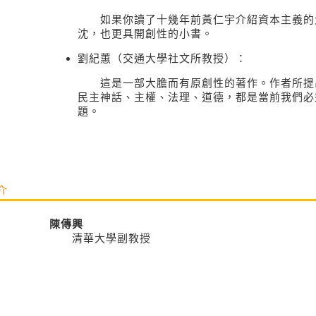
如果你讀了十幾年前黃仁宇介紹資本主義的
沈，也更具開創性的小書。
劉紀蕙（交通大學社文所教授）：
這是一部大膽而有原創性的著作。作者所提
民主神話、主權、法理、道德，都是當前我們必
題。
介
陳傳興
清華大學副教授