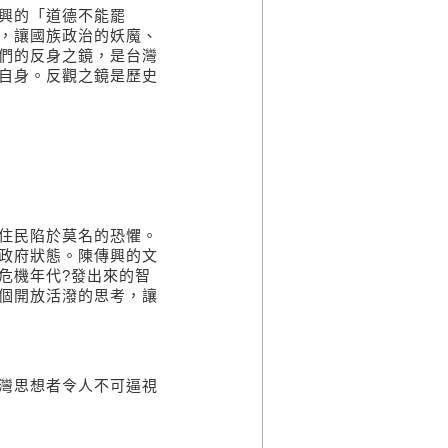
興的「道德不能罷
，讓國族政治的妖魔、
們的反身之鏡，是台灣
自身。反觀之鏡是歷史
住民陷於莫名的恐懼。
政府狀態。陳傳興的文
危機年代?發出來的智
個開放活潑的思考，讓
灣思想者令人不可逼視