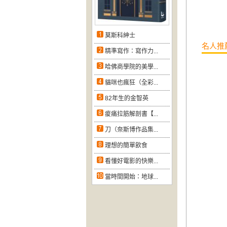
莫斯科紳士
名人推
精準寫作：寫作力...
哈佛商學院的美學...
貓咪也瘋狂（全彩...
82年生的金智英
痠痛拉筋解剖書【...
刀（奈斯博作品集...
理想的簡單飲食
看懂好電影的快樂...
當時間開始：地球...