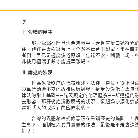
序
Ⅰ 沙啞的民主
那些沈溺在鬥爭角色遊戲中、大聲喧嚷口號符咒的
往，跑跳在虛擬舞台上，全然不管台下觀眾。坐在暗
者們，早已是極度疲倦厭煩、焦躁不安。爛戲一場，
非使用極端手段才能提早離場。
Ⅱ 論述的沙漠
作為象徵秩序的代表論述，法律、律法，從上世紀
段異常動盪不安的改造破壞過程，遭受沙漠化與虛無
律法的形上基礎──先天規定的倫理體系──所遭逢的
去形容。那種徹底潰敗腐朽的狀況，遠超過沙漠化這
逼近「人的取消」的臨界狀態。
台灣的異體移植式修憲正在重蹈歷史的陷阱。在所
主導下，強制植入異質實體的作法，最後是不是會遭
仇？！