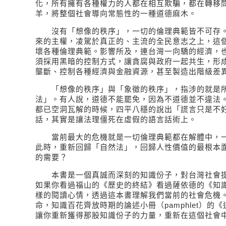
化，所有擁有各種權力的人都在相互欺騙，都在轉移
羊，將整個社會導向常態性的一種道德麻木。
沒有「想像的秩序」，一切的倫理典範皆不可存。
來的主權，凌駕於真正的、主流的全民意志之上，這
壞各種倫理典範。影響所及，連台灣一向驕的經濟，
須採用黑暗的控制方式，讓貪腐與政府一起共生，形
壟斷、控制各種經濟與金融資源，甚至製造出階級差
「想像的秩序」與「象徵的秩序」，指涉的就是所
法」。有人說，道德不能罷免，因為不道德並不違法
都已空洞瓦解的時候，四平八穩的說出「謊言只是不
話，其實是讓法理僵死在虛假的語言話術上。
當前最大的危機就是一切倫理典範都在解體中，一
此時，重新回歸「自然法」，回歸人性價值的最根本
的需要？
本書是一個真誠而深刻的知識份子，對台灣社會提
如果你看過福山的《歷史的終結》看過薩依德的《知
樣的閱讀心情，透過這本書理解我們當前的社會危機
命，知識百花齊放時期的論述小冊（pamphlet）的
讓你重新獲得那股知識份子的力量，重新在這個社會