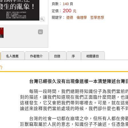
頁數：
140
頁
200
定價：
元
關鍵字：
道德
倫理學
哲學思想
名人推薦
作者簡介
目錄
序
相關書目
介
台灣已經很久沒有出現像這樣一本清楚陳述台灣目
每隔一段時間，我們總期待知識份子為我們當前的
刻的描述，讓我們知道現在我們正面臨什麼問題，也
這樣發生，它又會把我們帶到哪裡去。可是，就在這
論述來詮釋我們當前處境的時候，我們卻什麼也看不
台灣的社會一切都在崩壞之中，但所有人都在旁觀
巨獸竊取屬於人民的意志，知識份子不論述，任憑急