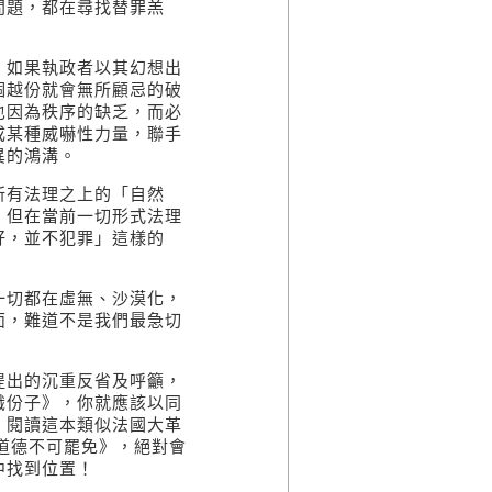
問題，都在尋找替罪羔
如果執政者以其幻想出
個越份就會無所顧忌的破
也因為秩序的缺乏，而必
成某種威嚇性力量，聯手
異的鴻溝。
有法理之上的「自然
。但在當前一切形式法理
好，並不犯罪」這樣的
切都在虛無、沙漠化，
面，難道不是我們最急切
出的沉重反省及呼籲，
識份子》，你就應該以同
。閱讀這本類似法國大革
《道德不可罷免》，絕對會
中找到位置！