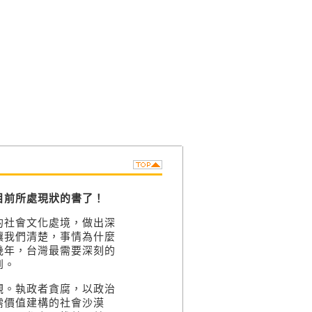
前所處現狀的書了！
社會文化處境，做出深
讓我們清楚，事情為什麼
幾年，台灣最需要深刻的
到。
。執政者貪腐，以政治
需價值建構的社會沙漠