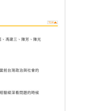
、馮建三、陳芳、陳光
當前台灣政治與社會的
經驗縱深看問題的時候