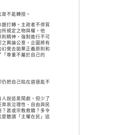
是不能轉授。
題打轉。主政者不停質
約所規定之物與權，他
原則精神，強制進行不可
認之輿論公意，企圖將有
的幻覺去拋棄正義原則和
了「尊重不屬於自己的
仍把自己陷在道德能不
人說這是鬧劇，但少了
狂奔哀泣理性、自由與民
德？甚或宗教救贖？多令
怎麼聽讀「主權在民」這