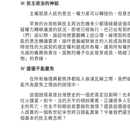
Ⅲ 民主政治的神話
主權就是人民的意志。權力是可以轉授的，但意志
早衰的台灣新興民主政治危機多少都環繞著這個命
疑權力轉移讓渡的狀況，即使已經執行，也已佔有契
（們）卻幻想、誤認地想要翻轉上述公理，破壞契約
能的意志轉讓要求，操作普遍緘默無言的人民成為默
時效性的允諾契約規定權利變成所有權，運用所有權
允諾的義務與責任。腐敗的種子在此發芽成長，跨越
物」的界線。
Ⅳ 道德不能罷免
在所有倫理典範秩序都陷入崩潰瓦解之際，我們卻
能作為罷免之理由的困境中。
這個困境真是台灣歷史的一個悲喜定目劇啊！也有
吐火雜耍。如今，法的天平的傾斜棄置，正讓很多人
主的死亡，完全不知眼前是要鼓吹激情？還是追隨道
人訝異的一個新世紀末世終日錯亂異象？今後我們還
個基本的民主概念呢？