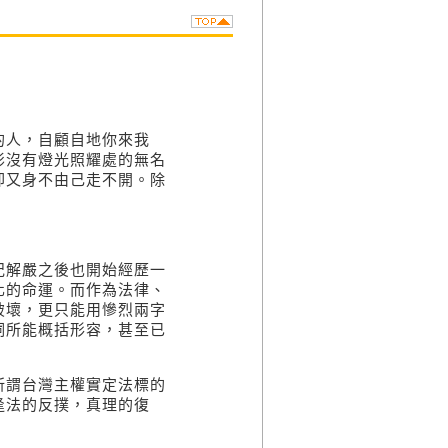
人，自顧自地你來我
影沒有燈光照耀處的無名
卻又身不由己走不開。除
解嚴之後也開始經歷一
化的命運。而作為法律、
破壞，更只能用慘烈兩字
詞所能概括形容，甚至已
謂台灣主權實定法標的
逢法的反撲，真理的復