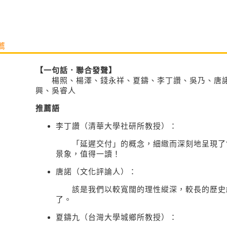
薦
【一句話．聯合發聲】
楊照、楊澤、錢永祥、夏鑄、李丁讚、吳乃、唐諾
興、吳睿人
推薦語
李丁讚（清華大學社研所教授）：
「延遲交付」的概念，細緻而深刻地呈現了
景象，值得一讀！
唐諾（文化評論人）：
該是我們以較寬闊的理性縱深，較長的歷史
了。
夏鑄九（台灣大學城鄉所教授）：