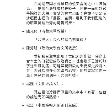
在劇場空間才會具有的優美言詞之中，陳傳
免」，提供台灣社會的是鏡子，它是一面照妖鏡
學院裡的犬儒、貪婪的資本現形；這鏡子更是我
沙啞民主裡的「反觀」空間，看到了我們難堪的
的精靈留給台灣的可貴資產。
陳光興（清華大學教授）：
「台灣人」良心的綠色懺情錄！
陳芳明（政治大學台文所教授）：
世紀初台灣竟出現了世紀末的亂象，使島上
當本土的口號變成政治謊言，社會幾乎已淪於無
字沈重且沈痛，可能是現階段的重要歷史證詞，
慧，將可探照多少黑暗的心靈。他的書寫指向一
島上住民共同期待，共同祈禱。
楊照（文化評論人）：
藏在看似冷靜而厚重的文字中，有著一位台
的論述光芒與熱情。
楊澤（中國時報人間副刊主編）