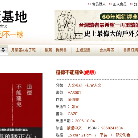
會員登入
加入會員
訂
月讀報&電子報
推薦．得獎書
主題選書
會員專區
書目訂購
道德不能罷免
(絶版)
分類：
人文社科 > 社會人文
書號：
AA3001
作者：
陳傳興
出版社：
如果
書系：
GAZE
出版日期：
2006-10-04
語言：
繁體中文
ISBN：
9868241634
規格：
15 cm * 21 cm / 平裝 / 部分彩色