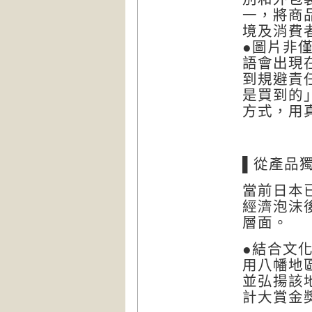
一，將商
境及消費
●圖片非
語會出現
到規避責
是買到的
方式，用
▌從產品
當前日本
經濟泡沫
層面。
●
結合文
用八幡地
並弘揚該地
計大賞金