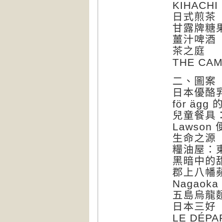
KIHACH
日式煎茶
甘露牌糖
薑汁啤酒
茶之庭
THE C
二、圖案
日本優酪
för äg
兒童餐具：
Lawson
生命之源
糧油屋：東
黑暗中的
郡上八幡
Nagaoka
五島烏龍
日本三好
LE DÉP