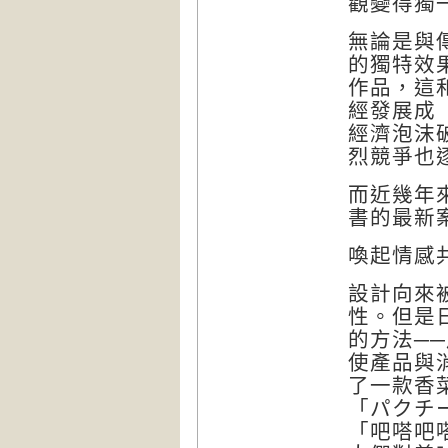
觀變得獨
無論是與
的獨特效
作品，這
經發展成「
經濟泡沫
烈競爭也
而近幾年
書的最新
喚起情感
設計向來
性。但是
的方法─
使產品與
了一款香
「パクチー
「吧嗒吧