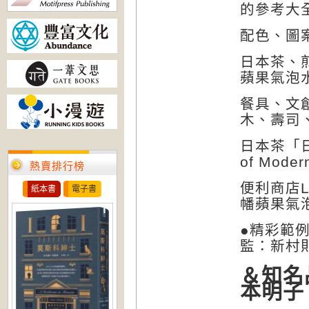
的參考大
配色、圖
日本茶、
蘋果氣泡
餐具、文
木、壽司
日本茶「
of Moder
熱賣排行榜
便利商店L
紙本書
電子書
幡蘋果氣
●精彩範
監：新村
＆知名
本明子