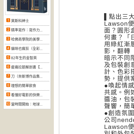
▌點出三
莫斯科紳士
Lawso
面
？圓形
精準寫作：寫作力...
何畫？「
哈佛商學院的美學...
用綠紅漸
貓咪也瘋狂（全彩...
影，翻轉
暗示不同
82年生的金智英
及包裝創
痠痛拉筋解剖書【...
計、色彩
刀（奈斯博作品集...
勢，提供
●喚起情
理想的簡單飲食
共感。例
看懂好電影的快樂...
醬油，包
當時間開始：地球...
聲響，簡
●創造氛
公司nen
Lawso
別和外包