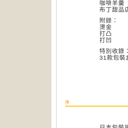
咖啡羊羹
布丁甜品店C
附錄：
燙金
打凸
打凹
特別收錄
31款包
序
日本包裝