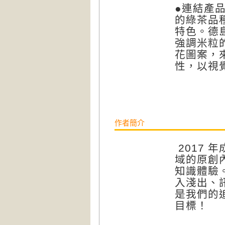
●連結產
的綠茶品
特色。德
強調米粒
花圖案，
性，以視
作者簡介
2017
域的原創
知識體驗
入淺出、
是我們的
目標！