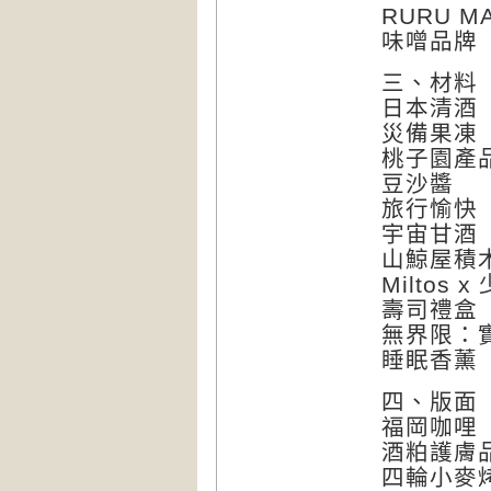
RURU MA
味噌品牌
三、材料
日本清酒
災備果凍
桃子園產
豆沙醬
旅行愉快
宇宙甘酒
山鯨屋積
Miltos
壽司禮盒
無界限：
睡眠香薰「
四、版面
福岡咖哩
酒粕護膚品
四輪小麥