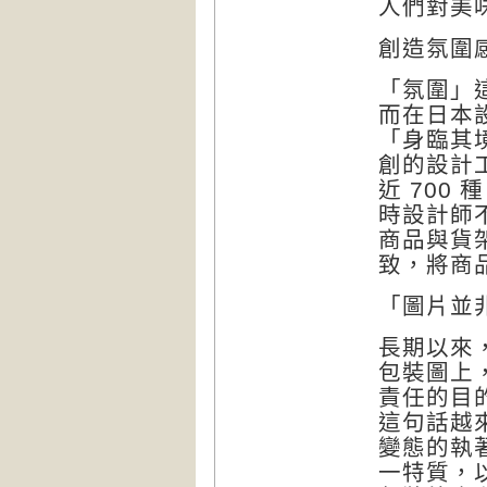
人們對美
創造氛圍
「氛圍」
而在日本
「身臨其境
創的設計工
近 700
時設計師
商品與貨
致，將商
「圖片並
長期以來
包裝圖上
責任的目
這句話越
變態的執
一特質，