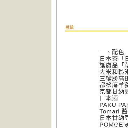
目錄
一、配色
日本茶「
護膚品「
大米和糙
三輪勝高
都松庵羊
京都甘納
日本酒
PAKU P
Tomari 
日本甘納
POMGE