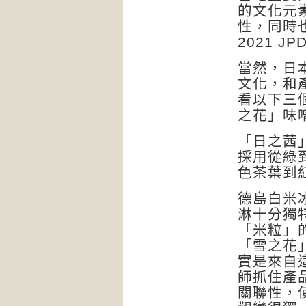
的文化元
性，同時
2021 
當然，日
文化，和
看以下三
之花」味
「日之茜
採用從綠
色茶葉到
德島白米
淋十分獨
「米粒」
「雪之花
實是來自
師抓住產
關聯性，