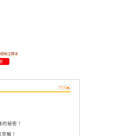
德納注釋本
堂
後的祕密！
家見解！