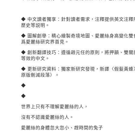
◆ 中文讀者獨享：針對讀者需求，注釋提供英文注釋
歷史等説明。
◆ 圖解創舉：精心繪製奇境地圖、愛麗絲身高變化雙
爲愛麗絲研究界首見。
◆ 創新翻譯技巧：遵循趙元任的原則，將押韻、雙關
等效的中文。
◆ 更新研究資料：獨家新研究發現，新譯〈假髮黃蜂
原版刪減段落）。
◆
◆
世界上只有不理解愛麗絲的人，
沒有不認識愛麗絲的人。
愛麗絲的身體忽大忽小、趕時間的兔子