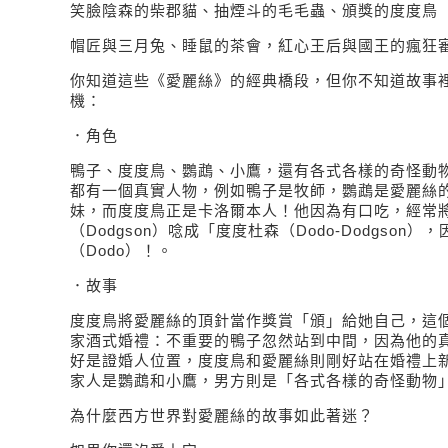
笑臉陰森的柴郡貓、抽煙斗的毛毛蟲、頒獎的度度鳥
帽匠與三月兔、睡鼠的茶會，紅心王后與國王的瘋狂
你知道這些《愛麗絲》的經典橋段，但你不知道故事
機：
．角色
鴨子、度度鳥、鸚鵡、小鷹，還有各式各樣的奇怪動
都有一個真實人物，例如鴨子是牧師，鸚鵡是愛麗絲
妹，而度度鳥正是卡洛爾本人！他因為有口吃，經常
（Dodgson）唸成「度度杜森（Dodo-Dodgson
（Dodo）！。
．故事
度度鳥將愛麗絲的頂針當作獎賞「頒」給她自己，這
家酒式婚禮：不重要的鴨子忽然站到中間，因為他的
好是證婚人位置，度度鳥和愛麗絲則剛好站在婚禮上
家人是鸚鵡和小鷹，男方則是「各式各樣的奇怪動物
為什麼西方世界對愛麗絲的故事如此著迷？