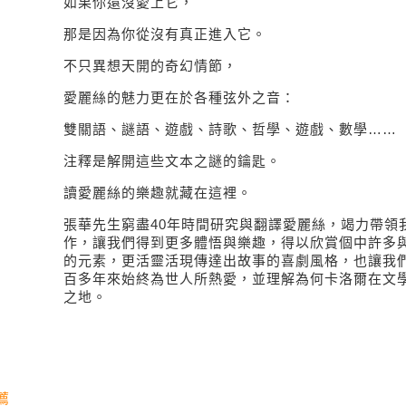
如果你還沒愛上它，
那是因為你從沒有真正進入它。
不只異想天開的奇幻情節，
愛麗絲的魅力更在於各種弦外之音：
雙關語、謎語、遊戲、詩歌、哲學、遊戲、數學……
注釋是解開這些文本之謎
的鑰匙。
讀愛麗絲的樂趣就藏在這裡。
張華先生窮盡40年時間研究與翻譯愛麗絲，竭力帶領
作，讓我們得到更多體悟與樂趣，得以欣賞個中許多
的元素，更活靈活現傳達出故事的喜劇風格，也讓我
百多年來始終為世人所熱愛，並理解為何卡洛爾在文
之地。
薦