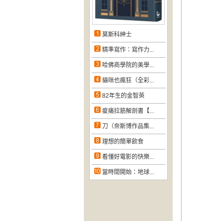
莫斯科紳士
精準寫作：寫作力...
哈佛商學院的美學...
貓咪也瘋狂（全彩...
82年生的金智英
痠痛拉筋解剖書【...
刀（奈斯博作品集...
理想的簡單飲食
看懂好電影的快樂...
當時間開始：地球...