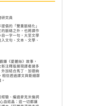
聘研究員
年提倡的「雙重脈絡化」
文的脈絡之外，也將譯作
小自一字一句，大至文學
進入文句、文本、文學、
），猶鍾《愛麗絲》故事，
全新注釋版展現譯者諸多
，外加結合馬丁．加德納
n）見解，相信透過譯文與鉅細靡
離。
者經驗、編過麥克米倫詞
e的心血結晶：這一切都讓