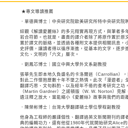
★專文導讀推薦
．單德興博士｜中央研究院歐美研究所特中央研究院
綜觀《解讀愛麗絲》的多元翔實再現方式，與筆者多
若合符節。也就是，盡責的譯介者除了將原作置於原
置於譯文的脈絡，並透過各種附文本提供相關訊息，
史評價，讓讀者得以循序漸進，從基本的文字，逐步
文化、文明的「六文」層次。
．劉鳳芯博士｜國立中興大學外文系副教授
張華先生即本地久負盛名的卡洛爾迷（Carrollian
對此二作懷抱歷數十年不墜之熱情。此次「漫遊者」
翻譯巧思、文句斟酌、以及經年不倦的查考研究之功
（Martin Gardner）之諾頓版（W. W. Norto
遺注釋之放大，當能縮小《愛麗絲》故事與我們的距
．陳榮彬博士｜台灣大學翻譯碩士學位學程副教授
他身為工程師的嚴謹個性、翻譯過英文新聞期刊的譯
典的編輯功力，還有他從1980年代就開始研究Alic