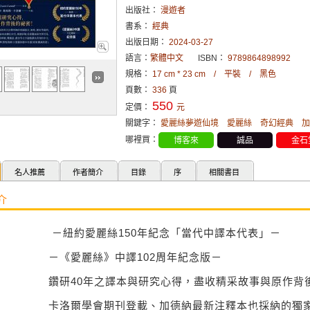
出版社：
漫遊者
書系：
經典
出版日期：
2024-03-27
語言：
繁體中文
ISBN：
9789864898992
規格：
17 cm * 23 cm / 平裝 / 黑色
頁數：
336
頁
550
定價：
元
關鍵字：
愛麗絲夢遊仙境
愛麗絲
奇幻經典
加
哪裡買：
博客來
誠品
金石
名人推薦
作者簡介
目錄
序
相關書目
介
－紐約愛麗絲150年紀念「當代中譯本代表」－
－《愛麗絲》中譯102周年紀念版－
鑽研40年之譯本與研究心得，盡收精采故事與原作背
卡洛爾學會期刊登載、加德納最新注釋本也採納的獨