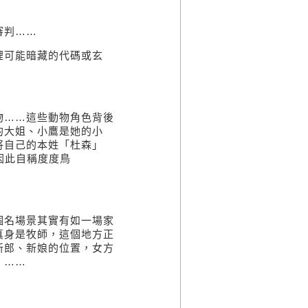
審判……
裡可能暗藏的代碼或玄
物……這些動物角色背後
的大姐、小鷹是她的小
將自己的本姓「杜森」
），因此自稱度度鳥
個名場景其實有如一場家
真身是牧師，這個地方正
新郎、新娘的位置，女方
」……