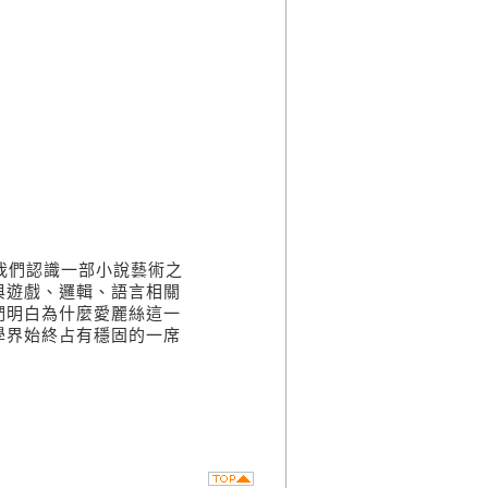
我們認識一部小說藝術之
與遊戲、邏輯、語言相關
們明白為什麼愛麗絲這一
學界始終占有穩固的一席