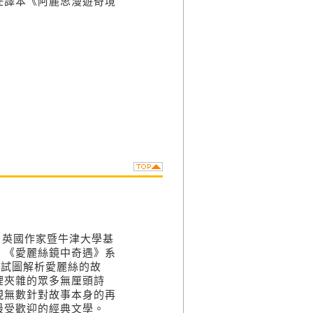
任譯本《阿麗思漫遊奇境
n,），英國作家暨牛津大學基
、《愛麗絲鏡中奇遇》系
力試圖解析愛麗絲的故
裡夾雜的眾多無厘頭詩
現無數針對故事本身的再
最受歡迎的經典文學。