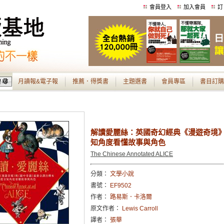
會員登入
加入會員
訂
月讀報&電子報
推薦．得獎書
主題選書
會員專區
書目訂購
解讀愛麗絲：英國奇幻經典《漫遊奇境
知角度看懂故事與角色
The Chinese Annotated ALICE
分類：
文學小說
書號：
EF9502
作者：
路易斯．卡洛爾
原文作者：
Lewis Carroll
譯者：
張華