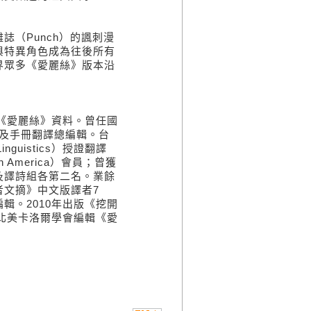
（Punch）的諷刺漫
與特異角色成為往後所有
界眾多《愛麗絲》版本沿
集《愛麗絲》資料。曾任國
7區總會長及手冊翻譯總編輯。台
nguistics）授證翻譯
rth America）會員；曾獲
及譯詩組各第二名。業餘
者文摘》中文版譯者7
輯。2010年出版《挖開
助北美卡洛爾學會編輯《愛