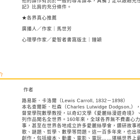
他的譯作有別於一般的尋常譯本，具備了足以跟趙元
記》比肩的充分條件。
★各界真心推薦
廣播人／作家｜馬世芳
心理學作家／愛智者書窩版主｜鐘穎
介
作者
路易斯．卡洛爾（Lewis Carroll, 1832－1898）
本名查爾斯．杜森（Charles Lutwidge Dodgso
督堂學院數學教授，以奇幻文學《愛麗絲漫遊奇境》
列作品聞名全世界。160年來，全球各界無不費盡心
事，甚至在世界各地成立許多愛麗絲學會，鑽研故事
歌、謎題、哲學、數學等問題。這一百多年來，也出
創作，包括繪本、動畫、電影、電玩……堪稱世界上