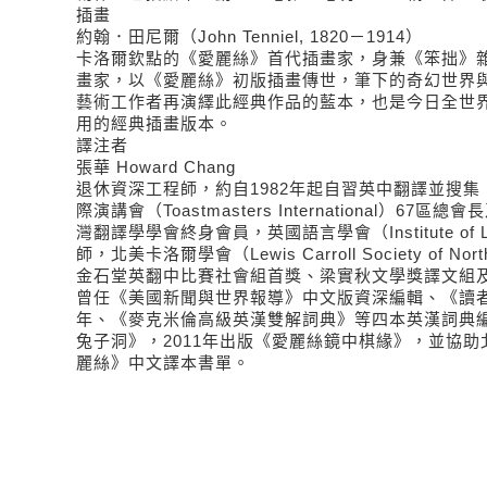
插畫
約翰．田尼爾（John Tenniel, 1820－1914）
卡洛爾欽點的《愛麗絲》首代插畫家，身兼《笨拙》雜誌
畫家，以《愛麗絲》初版插畫傳世，筆下的奇幻世界
藝術工作者再演繹此經典作品的藍本，也是今日全世
用的經典插畫版本。
譯注者
張華 Howard Chang
退休資深工程師，約自1982年起自習英中翻譯並搜
際演講會（Toastmasters International）6
灣翻譯學學會終身會員，英國語言學會（Institute of Li
師，北美卡洛爾學會（Lewis Carroll Society of No
金石堂英翻中比賽社會組首獎、梁實秋文學獎譯文組
曾任《美國新聞與世界報導》中文版資深編輯、《讀
年、《麥克米倫高級英漢雙解詞典》等四本英漢詞典編
兔子洞》，2011年出版《愛麗絲鏡中棋緣》，並協
麗絲》中文譯本書單。