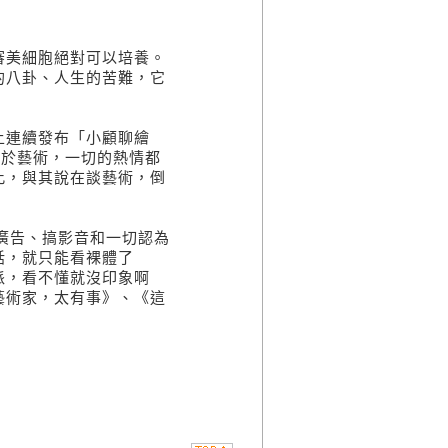
審美細胞絕對可以培養。
的八卦、人生的苦難，它
上連續發布「小顧聊繪
關於藝術，一切的熱情都
此，與其說在談藝術，倒
廣告、搞影音和一切認為
話，就只能看裸體了
派，看不懂就沒印象啊
藝術家，太有事》、《這