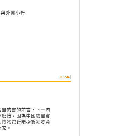
人與外賣小哥
國畫的書的前言，下一句
這麼接，因為中國繪畫實
到博物館昏暗櫥窗裡發黃
術家。