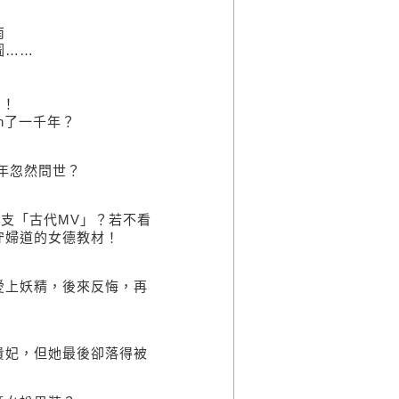
南
圖……
！！
h了一千年？
4年忽然問世？
一支「古代MV」？若不看
守婦道的女德教材！
愛上妖精，後來反悔，再
貴妃，但她最後卻落得被