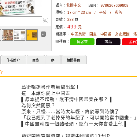
語言：
繁體中文
ISBN：
9786267669808
規格：
17 cm * 23 cm / 平裝 / 彩色
頁數：
288
頁
499
定價：
元
關鍵字：
中國美術
國畫
中國畫
女史箴圖
洛
哪裡買：
博客來
誠品
金石
作者簡介
目錄
序
相關書目
介
藝術暢銷書作者顧爺出擊！
這一本讓你愛上中國畫
▌原本提不起勁，說不清中國畫美在哪？ ▌
為何突然開竅？
原來，只怪……當時太年輕，終於等到時候了
「我已經到了老掉牙的年紀了，可以開始寫中國畫。」
▌中國畫就是一個酷老頭，總有一天你會愛上他 ▌
顧爺帶團穿越時空，認識中國畫的13大IP