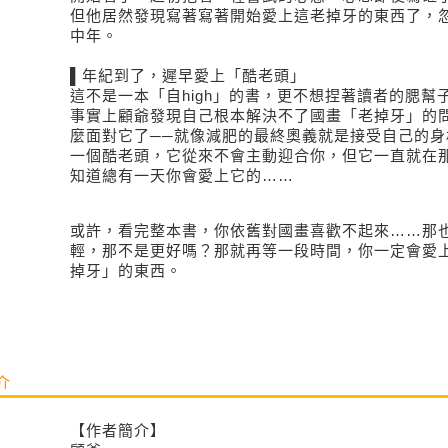
但他居然發現寫著寫著開始愛上這老掉牙的東西了，
中年。
▌年紀到了，遲早愛上「酷老頭」
這不是一本「自high」的書，更不想捏著讀者的腮幫
事實上顧爺發現自己根本解決不了國畫「老掉牙」的
麼面對它了──就像減肥的最終奧義就是接受自己的身
一個酷老頭，它從來不會主動迎合你，但它一直就在
知道總有一天你會愛上它的……
或許，看完整本書，你依舊對國畫喜歡不起來……那
輕，那不是更好嗎？那就再等一段時間，你一定會愛
掉牙」的東西。
介
【作者簡介】