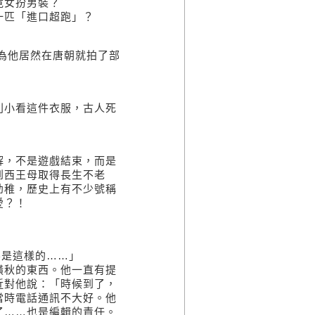
竟女扮男裝？
一匹「進口超跑」？
為他居然在唐朝就拍了部
別小看這件衣服，古人死
解，不是遊戲結束，而是
到西王母取得長生不老
幼稚，歷史上有不少號稱
愛？！
不是這樣的……」
橫秋的東西。他一直有提
近對他說：「時候到了，
當時電話通訊不大好。他
了……也是編輯的責任。