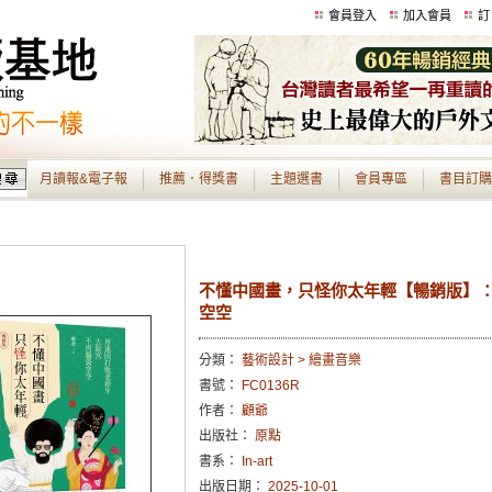
會員登入
加入會員
訂
月讀報&電子報
推薦．得獎書
主題選書
會員專區
書目訂購
不懂中國畫，只怪你太年輕【暢銷版】：
空空
分類：
藝術設計 > 繪畫音樂
書號：
FC0136R
作者：
顧爺
出版社：
原點
書系：
In-art
出版日期：
2025-10-01