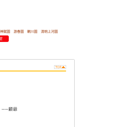
神賦圖
游春圖
輞川圖
清明上河圖
堂
──顧爺