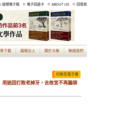
 / 退閱電子報
電子回函卡
ABOUT US
回首頁
單下載
編輯台上
關於大雁
聯絡我們
切換至電子書
 用迷因打敗老掉牙，去故宮不再腦袋