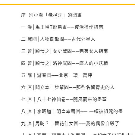
序
別小看「老掉牙」的國畫
一 漢│馬王堆T形帛畫──復活操作指南
二 戰國│人物御龍圖──古代外星人
三 晉│顧愷之│女史箴圖──完美女人指南
四 晉│顧愷之│洛神賦圖──磨人的小妖精
五 隋｜游春圖──北京一環一萬坪
六 唐│閻立本｜步輦圖──那些名留青史的人
七 唐｜八十七神仙卷──隨風而來的畫聖
八 唐｜李昭道｜明皇幸蜀圖── 一幅被詛咒的畫
九 唐│周昉？｜簪花仕女圖──我的偶像自殺了