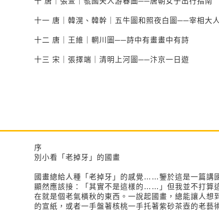
十 唐｜張萱｜虢國夫人游春圖──唐朝女子出行指南
十一 唐｜韓滉、韓幹｜五牛圖和照夜白圖──宰相大
十二 唐｜王維｜輞川圖──詩中有畫畫中有詩
十三 宋｜張擇端｜清明上河圖──汴京一日遊
序
別小看「老掉牙」的國畫
國畫總給人種「老掉牙」的感覺……鑒於這是一篇講
顯然應該接：「其實不是這樣的……」但我並不打算
在就是個老氣橫秋的東西。一說起國畫，總能讓人想
的宣紙，或者一手盤著核桃一手托著紫砂茶壺的老藝