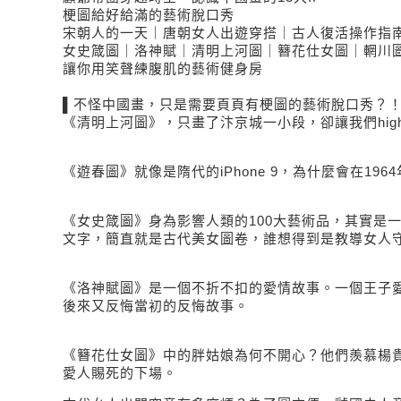
梗圖給好給滿的藝術脫口秀
宋朝人的一天｜唐朝女人出遊穿搭｜古人復活操作指
女史箴圖｜洛神賦｜清明上河圖｜簪花仕女圖｜輞川
讓你用笑聲練腹肌的藝術健身房
▌不怪中國畫，只是需要頁頁有梗圖的藝術脫口秀？
《清明上河圖》，只畫了汴京城一小段，卻讓我們hig
《遊春圖》就像是隋代的iPhone 9，為什麼會在196
《女史箴圖》身為影響人類的100大藝術品，其實是
文字，簡直就是古代美女圖卷，誰想得到是教導女人
《洛神賦圖》是一個不折不扣的愛情故事。一個王子
後來又反悔當初的反悔故事。
《簪花仕女圖》中的胖姑娘為何不開心？他們羨慕楊
愛人賜死的下場。