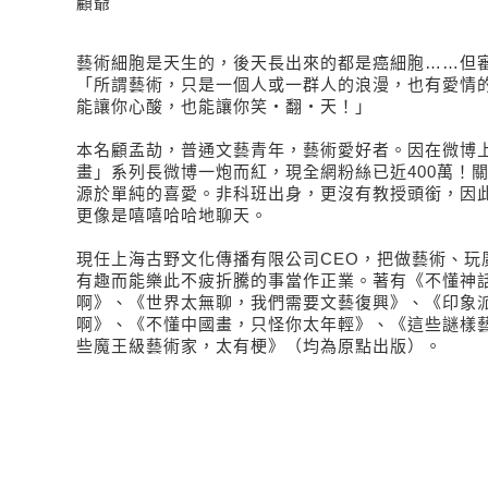
顧爺
藝術細胞是天生的，後天長出來的都是癌細胞……但
「所謂藝術，只是一個人或一群人的浪漫，也有愛情
能讓你心酸，也能讓你笑‧翻‧天！」
本名顧孟劼，普通文藝青年，藝術愛好者。因在微博
畫」系列長微博一炮而紅，現全網粉絲已近400萬！
源於單純的喜愛。非科班出身，更沒有教授頭銜，因
更像是嘻嘻哈哈地聊天。
現任上海古野文化傳播有限公司CEO，把做藝術、玩
有趣而能樂此不疲折騰的事當作正業。著有《不懂神
啊》、《世界太無聊，我們需要文藝復興》、《印象
啊》、《不懂中國畫，只怪你太年輕》、《這些謎樣
些魔王級藝術家，太有梗》（均為原點出版）。