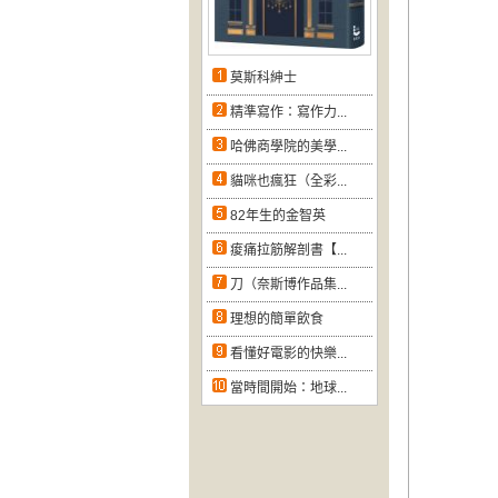
莫斯科紳士
精準寫作：寫作力...
哈佛商學院的美學...
貓咪也瘋狂（全彩...
82年生的金智英
痠痛拉筋解剖書【...
刀（奈斯博作品集...
理想的簡單飲食
看懂好電影的快樂...
當時間開始：地球...