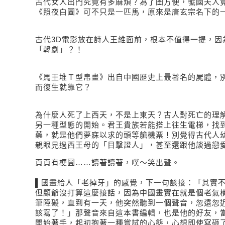
古代女人出門究竟有多麻煩？為了圖方便，虢國夫人
《照夜白圖》可不只是一匹馬，原來是唐玄宗名下的
古代3D電影放在詩人王維面前，根本不值得一提，因
「韓劇」？！
《馬王堆Ｔ型帛畫》出自中國歷史上最著名的屍體，
而復生就靠它？
為什麼人死了上西天，不是上東天？古人對死亡的理
另一種型態的開始。君王貴族若能搭上往生電梯，找
藥，就是他們夢寐以求的頭等艙機票！別覺得古代人
親眼見過西王母的「目擊證人」，甚至還跟他談過戀
頁頁有梗圖……讀著讀著，噗～笑出聲。
▌國畫給人「老掉牙」的感覺，下一句該接：「其實
但顧爺沒打算這麼接話，因為中國畫實在就是個老氣
筆障礙，直到有一天，他突然聽到一個聲音，忽遠忽
該寫了！」那聲音來自這本書編輯，也是他的好友，
開始著手，起初抱著一種嘗試的心態，心想即使寫砸