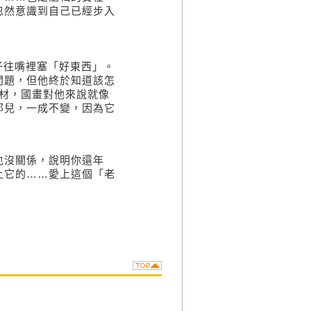
忽然意識到自己已經步入
子往嘴裡塞「好東西」。
問題，但他終於知道該怎
材，國畫對他來說就像
那兒，一成不變，因為它
也沒關係，說明你還年
上它的……愛上這個「老