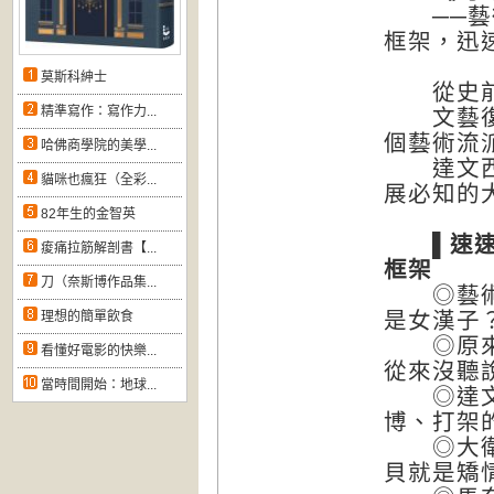
──藝術
框架，迅
莫斯科紳士
從史前到
精準寫作：寫作力...
文藝復興
個藝術流
哈佛商學院的美學...
達文西、
貓咪也瘋狂（全彩...
展必知的
82年生的金智英
▌速速建
痠痛拉筋解剖書【...
框架
刀（奈斯博作品集...
◎藝術的
是女漢子
理想的簡單飲食
◎原來文
看懂好電影的快樂...
從來沒聽
當時間開始：地球...
◎達文西
博、打架
◎大衛死
貝就是矯