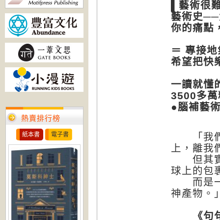
▌藝術很
藝術史─
你的痛點
＝ 專接地
希望把快
一讀就懂
3500多
●腦補藝
熱賣排行榜
紙本書
電子書
「我們常
上，離我
但其實，
球上的包
而是一代
神產物。
《句句有