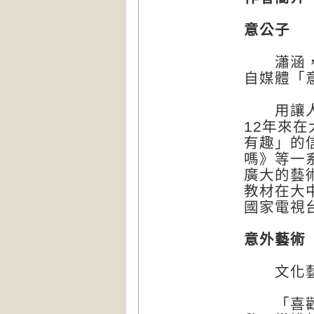
意公子
瀟涵，人
自媒體「
用讓人聽
12年來
有趣」的
嗎》等一
廣大的藝
教材在大
國家電視
意外藝術
文化藝
「喜歡藝