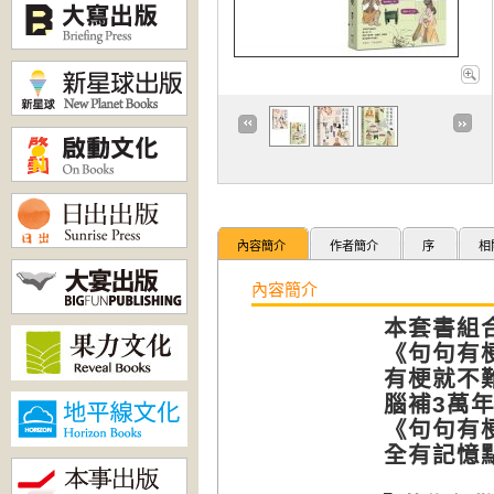
內容簡介
作者簡介
序
相
內容簡介
本套書組
《句句有
有梗就不
腦補3萬
《句句有
全有記憶