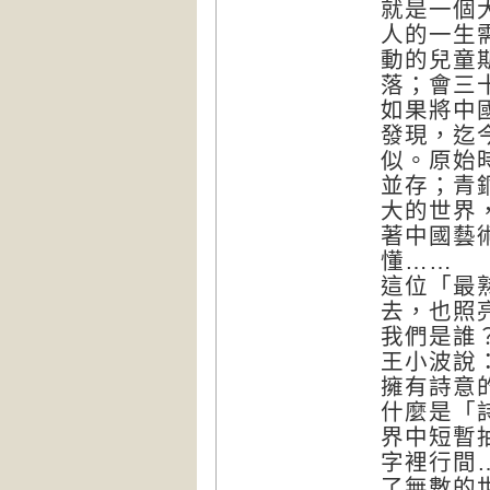
就是一個
人的一生
動的兒童
落；會三
如果將中
發現，迄
似。原始
並存；青
大的世界
著中國藝
懂……
這位「最
去，也照
我們是誰
王小波說
擁有詩意
什麼是「
界中短暫
字裡行間
了無數的