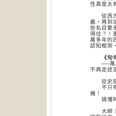
性真是太
從西方文
義，再到
些名目繁
得住？！
萬多年的
認知框架
《句句
──萬年
不再走迷
從史前
不只有嬰
機！
搞懂時代
大師｜軼