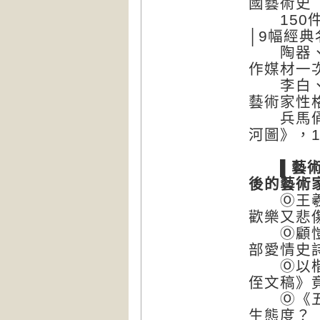
國藝術史
150件
│9幅經典
陶器、玉
作媒材一
李白、王
藝術家性
兵馬俑、
河圖》，
▌藝術小
後的藝術
Ⓞ王羲之
歡樂又悲
Ⓞ顧愷之
部愛情史
Ⓞ以楷書
侄文稿》
Ⓞ《五牛
生態度？