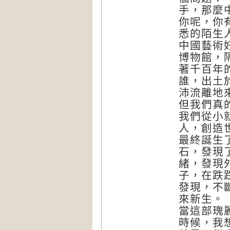
手，那麼
你呢，你
悉的陌生
中國藝術
博物館，
著千百年
誰，出土
沛流離地
但我們真
我們從小
人，創造
最終誕生
石，發現
緒，發現
子，在跌
發現，不
來新生。
當這部瑰
時候，我