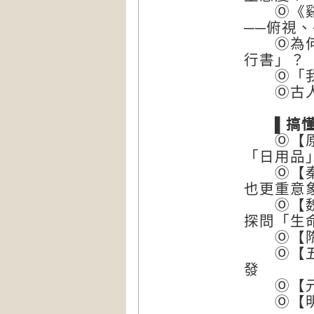
Ⓞ《谿山
──俯視
Ⓞ為何字
行書」？
Ⓞ「我不
Ⓞ古人也
▌搞懂每
Ⓞ【原始
「日用品
Ⓞ【秦漢
也更重意
Ⓞ【魏晉
探問「生
Ⓞ【隋唐
Ⓞ【五代
發
Ⓞ【元代
Ⓞ【明清