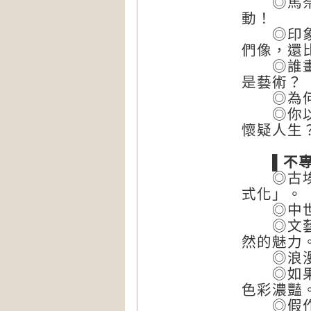
◎馬奈讓
動！
◎印象派
們像，還
◎誰畫出
是藝術？
◎為何現
◎你以為
懷疑人生
▌不專業
◎古埃及
式化」。
◎中世紀
◎文藝復
然的魅力
◎浪漫
◎如果畢
色彩濃豔
◎假作真