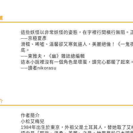
薦
這些妖怪以非常妖怪的姿態，在字裡行間橫行無阻。
──京極夏彥
滑稽、唏噓、溫馨卻又寒氣逼人，美麗絕倫！《一鬼
底。
──東雅夫，《幽》雜誌總編輯
這本小說裡沒有一個角色是壞蛋，讀完心都暖了起來
──讀者nikorasu
介
作者簡介
小松艾梅兒
1984年出生於東京，外祖父是土耳其人，替她取了