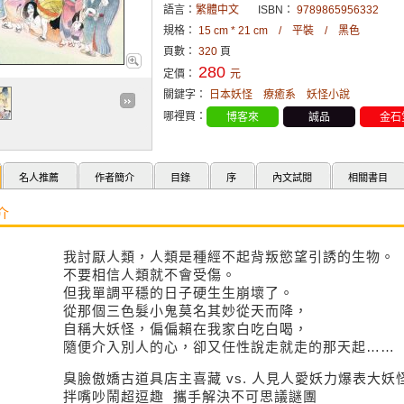
語言：
繁體中文
ISBN：
9789865956332
規格：
15 cm * 21 cm / 平裝 / 黑色
頁數：
320
頁
280
定價：
元
關鍵字：
日本妖怪
療癒系
妖怪小說
哪裡買：
博客來
誠品
金石
名人推薦
作者簡介
目錄
序
內文試閱
相關書目
介
我討厭人類，人類是種經不起背叛慾望引誘的生物。
不要相信人類就不會受傷。
但我單調平穩的日子硬生生崩壞了。
從那個三色髮小鬼莫名其妙從天而降，
自稱大妖怪，偏偏賴在我家白吃白喝，
隨便介入別人的心，卻又任性說走就走的那天起……
臭臉傲嬌古道具店主喜藏 vs. 人見人愛妖力爆表大妖
拌嘴吵鬧超逗趣 攜手解決不可思議謎團