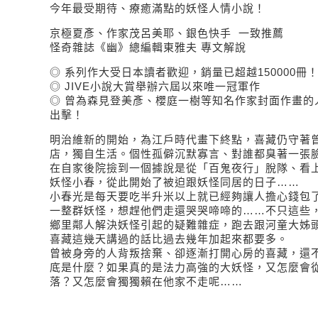
今年最受期待、療癒滿點的妖怪人情小說！
京極夏彥、作家茂呂美耶、銀色快手 一致推薦
怪奇雜誌《幽》總編輯東雅夫 專文解說
◎ 系列作大受日本讀者歡迎，銷量已超越150000冊
◎ JIVE小說大賞舉辦六屆以來唯一冠軍作
◎ 曾為森見登美彥、櫻庭一樹等知名作家封面作畫的
出擊！
明治維新的開始，為江戶時代畫下終點，喜藏仍守著
店，獨自生活。個性孤僻沉默寡言、對誰都臭著一張
在自家後院撿到一個據說是從「百鬼夜行」脫隊、看
妖怪小春，從此開始了被迫跟妖怪同居的日子……
小春光是每天要吃半升米以上就已經夠讓人擔心錢包
一整群妖怪，想趕他們走還哭哭啼啼的……不只這些
鄉里鄰人解決妖怪引起的疑難雜症，跑去跟河童大姊
喜藏這幾天講過的話比過去幾年加起來都要多。
曾被身旁的人背叛捨棄、卻逐漸打開心房的喜藏，還
底是什麼？如果真的是法力高強的大妖怪，又怎麼會
落？又怎麼會獨獨賴在他家不走呢……