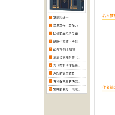
名人推
莫斯科紳士
精準寫作：寫作力...
哈佛商學院的美學...
貓咪也瘋狂（全彩...
82年生的金智英
痠痛拉筋解剖書【...
刀（奈斯博作品集...
理想的簡單飲食
看懂好電影的快樂...
作者簡
當時間開始：地球...