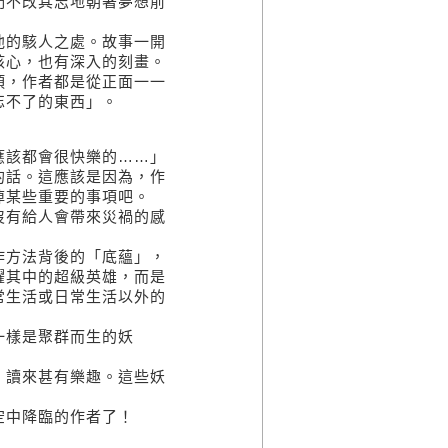
們不改其志地朝著夢想前
他的駭人之處。故事一開
核心，也有深入的刻畫。
項，作者都是從正面一一
忘不了的東西」。
應該都會很快樂的……」
的話。這應該是因為，作
掉某些重要的事項吧。
沒有給人會帶來災禍的感
作方法背後的「底蘊」，
躍其中的超級英雄，而是
常生活或日常生活以外的
一樣是聚群而生的妖
，讀來甚有樂趣。這些妖
空中降臨的作者了！