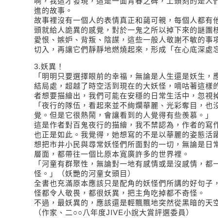
啊，我這才發現，這是一面青春之碑，上頭刻的是人
進的故事。
故事裡沒有一個人的表情真正和藹可親，每個人都有
頭就給人詭異的感覺，對於一鬼之所以掉下來的謎團
愛恨、嫉妒、背叛、陰謀，這些一般人敬謝不敏的事
切入，再讓它們靜靜地燃燒起來，形成「在心底深處
3.妖異！
「明明只要選擇眼前的幸福，無論是人生還是妖生，
結局處，超越了時空活到現在的大妖怪，嘀咕著這樣
者想要描繪出，我們可能在安穩的日常生活中，忽視
「夜行的隊伍，看起來並不絢爛華麗、光彩奪目，也
覺。但是它很熱鬧，會讓看到的人覺得有些羨慕。」
這是作者對百鬼夜行的描繪，我不禁認為，作者的寫
也正是如此。我覺得，她想寫的不是以華麗的姿態活
想把市井小民與尋常妖怪們所面對的一切，無論是日
層面，都帶往一個比原本寬廣許多的世界裡。
「河童有群聚性，無論對一地有感情或是沒感情，都
怪。」（妖艷的河童女頭目）
全書也充滿原本應該只是配角的妖怪們所講的好句子
怪都令人敬畏，都很妖異，把主角吃掉都不奇怪。
不過，最妖異的，應該還是輕飄飄地突然從黑暗的天
（作家、二○○八年度JIVE小說大賞評選委員）