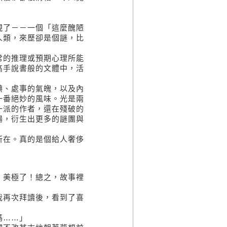
現了－－一個「這麼醜陋
人類，來歷卻是個謎，比
常的推理或預期心理所能
高手說書般的文體中，活
腆、處事的氣魄，以及內
一番絕妙的風味。光是兩
一派的作者，還在殘破的
場，衍生出更多的謎團與
所在。真的是個給人奢侈
，美極了！總之，故事裡
我再次拜讀後，看到了喜
嗎……」