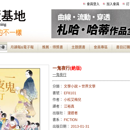
會員登入
加入會員
訂
月讀報&電子報
推薦．得獎書
主題選書
會員專區
書目訂購
一鬼夜行
(絶版)
一鬼夜行
分類：
文學小說 > 世界文學
書號：
EF8101
作者：
小松艾梅兒
譯者：
江裕真
出版社：
漫遊者
書系：
FICTION
出版日期：
2013-01-31