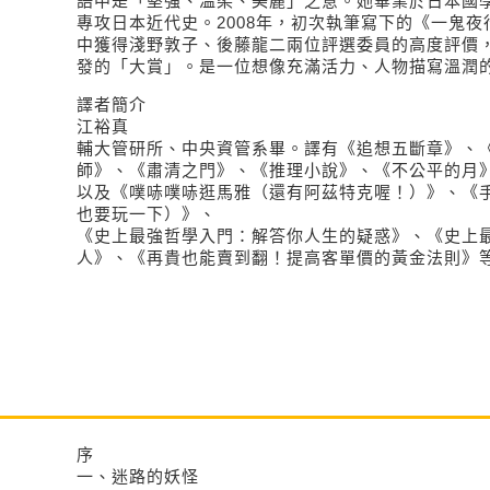
語中是「堅強、溫柔、美麗」之意。她畢業於日本國
專攻日本近代史。2008年，初次執筆寫下的《一鬼夜行
中獲得淺野敦子、後藤龍二兩位評選委員的高度評價
發的「大賞」。是一位想像充滿活力、人物描寫溫潤
譯者簡介
江裕真
輔大管研所、中央資管系畢。譯有《追想五斷章》、
師》、《肅清之門》、《推理小說》、《不公平的月
以及《噗哧噗哧逛馬雅（還有阿茲特克喔！）》、《
也要玩一下）》、
《史上最強哲學入門：解答你人生的疑惑》、《史上
人》、《再貴也能賣到翻！提高客單價的黃金法則》
序
一、迷路的妖怪