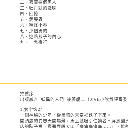
二、喜藏這個男人
三、牡丹餅的滋味
四、回憶
五、愛哭蟲
六、精怪小春
七、那個男的
八、迷路孩子的內心
九、一鬼夜行
推薦序
出版感言 妖異的人們 後藤龍二（JIVE小說賞評審
1.氣宇恢宏
一個神秘的少年，從黑暗的天空裡跌了下來。
開頭處的異想天開場景，馬上就吸引住讀者。屏息翻
店的院子裡，摸著屁股大叫「痛痛痛痛痛……」，雖