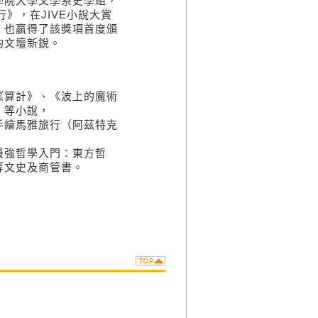
學院大學文學系史學組，
》，在JIVE小說大賞
，也贏得了該獎項首度頒
的文壇新銳。
《算計》、《波上的魔術
》等小說，
手繪馬雅旅行（阿茲特克
最強哲學入門：東方哲
等文史及商管書。