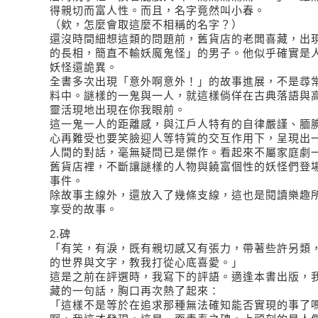
得親切而富人性。而且，名字竟然叫小春。
（欸，怎麼會取這麼不相稱的名字？）
還沒時間細想這類的問題前，舊貨店的老闆喜藏，出
的長相，簡直不輸妖魔鬼怪」的男子。他似乎確實是
妖怪還詭異。
全書多次出現「意外啊意外！」的故事進展，不是尋
料中。謎樣的一鬼與一人，就這樣倘佯在古典落語與
靈活現地出現在你我眼前。
這一鬼一人的距離感，與江戶人特有的自律嚴謹、腼
心再難受也要笑臉迎人等特質的交互作用下，呈現出
人間的對話，毫無疑問已是傑作。看起來不屬家庭劇
舊貨店裡，不斷讓謎樣的人物與饒富個性的妖怪們登
事件。
除故事主線外，還放入了幾條支線，這也是閱讀樂趣
享受的故事。
2.碑
「有笑，有淚，既有親切感又有張力，帶著些許另類
的世界與文字，教我打從心底喜愛。」
這是之前在評選時，我寫下的評語。適逢本書出版，
藏的一句話，胸口再次熱了起來：
「這樣不是等於在追求那種無法確知能否實現的事了