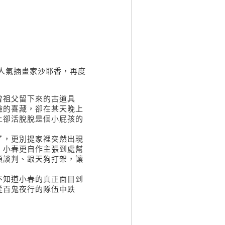
！
人氣插畫家沙耶香，再度
曾祖父留下來的古道具
臉的喜藏，卻在某天晚上
上卻活脫脫是個小屁孩的
了，更別提家裡突然出現
，小春更自作主張到處幫
頭談判、跟天狗打架，讓
不知道小春的真正面目到
從百鬼夜行的隊伍中跌