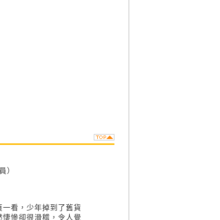
委員）
頁一看，少年掉到了舊貨
然悽慘卻很滑稽，令人覺