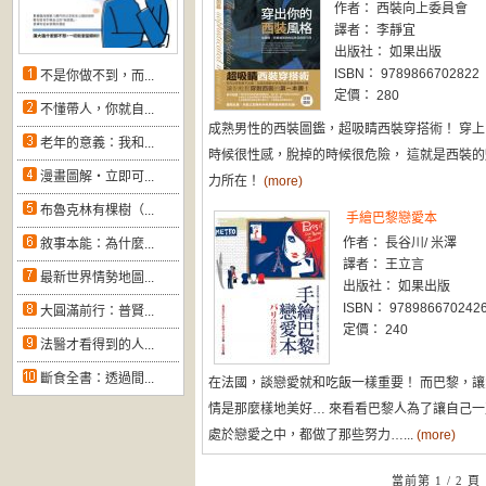
作者： 西裝向上委員會
譯者： 李靜宜
出版社： 如果出版
ISBN： 9789866702822
不是你做不到，而...
定價： 280
不懂帶人，你就自...
成熟男性的西裝圖鑑，超吸睛西裝穿搭術！ 穿上
老年的意義：我和...
時候很性感，脫掉的時候很危險， 這就是西裝的
漫畫圖解‧立即可...
力所在！
(more)
布魯克林有棵樹（...
手繪巴黎戀愛本
作者： 長谷川/ 米澤
敘事本能：為什麼...
譯者： 王立言
最新世界情勢地圖...
出版社： 如果出版
ISBN： 978986670242
大圓滿前行：普賢...
定價： 240
法醫才看得到的人...
斷食全書：透過間...
在法國，談戀愛就和吃飯一樣重要！ 而巴黎，讓
情是那麼樣地美好… 來看看巴黎人為了讓自己一
處於戀愛之中，都做了那些努力…...
(more)
當前第 1 / 2 頁