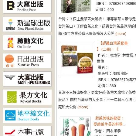
ISBN： 978626749899
定價： 600
台灣２３個主要茶區大解析， 讓專業茶人帶你走
台灣茶山，了解台茶文化，認識台灣茶最深厚的
髓 45年專業茶職人喝茶祕笈大公開
(more)
【認識台灣茶套書
】 (二冊)：《
作者： 陳煥堂, 林世煜, 
世偉
譯者：
出版社： 如果出版
ISBN： 97862670452
定價： 860
台灣不只好山好水，更出好茶 茶葉怎麼挑？茶香
麼品？ 關於台灣茶的大小事，三十年職人心法，
藏私大公開
(more)
蔬菜美味的祕密：
從蔬菜生長的科學..
作者： 岡本順孝