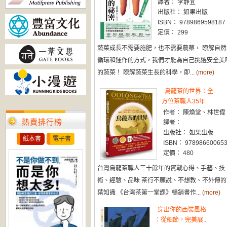
譯者： 李靜宜
出版社： 如果出版
ISBN： 9789869598187
定價： 299
蔬菜成長不需要施肥，也不需要農藥， 瞭解自然
循環和運作的方式，我們才能為自己挑選安全美
的蔬菜！ 瞭解蔬菜生長的科學，即...
(more)
烏龍茶的世界：全
方位茶職人35年
作者： 陳煥堂、林世偉
熱賣排行榜
譯者：
出版社： 如果出版
紙本書
電子書
ISBN： 97898660065
定價： 480
台灣烏龍茶職人三十餘年的實戰心得、手藝、技
術、經驗、品味 茶行不願說、不想教、不外傳的
葉知識 《台灣茶第一堂課》暢銷書作...
(more)
穿出你的西裝風格
：從細節，完美展..