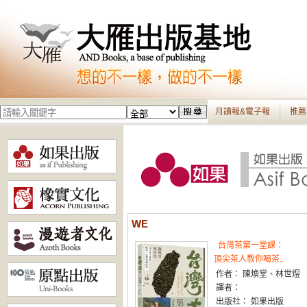
月讀報&電子報
推薦
WE
台灣茶第一堂課：
頂尖茶人教你喝茶..
作者： 陳煥堂、林世煜
譯者：
出版社： 如果出版