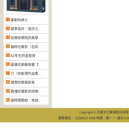
莫斯科紳士
精準寫作：寫作力...
哈佛商學院的美學...
貓咪也瘋狂（全彩...
82年生的金智英
痠痛拉筋解剖書【...
刀（奈斯博作品集...
理想的簡單飲食
看懂好電影的快樂...
當時間開始：地球...
Copyright © 大雁文化事業股份有限公司
服務電話： (02)8913-1005 時間：週一 ～ 週五 9:0