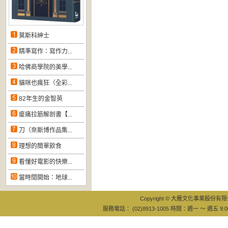
莫斯科紳士
精準寫作：寫作力...
哈佛商學院的美學...
貓咪也瘋狂（全彩...
82年生的金智英
痠痛拉筋解剖書【...
刀（奈斯博作品集...
理想的簡單飲食
看懂好電影的快樂...
當時間開始：地球...
Copyright © 大雁文化事業股份有限公司
服務電話： (02)8913-1005 時間：週一 ～ 週五 9:0