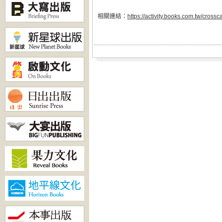
相關連結：
https://activity.books.com.tw/cr