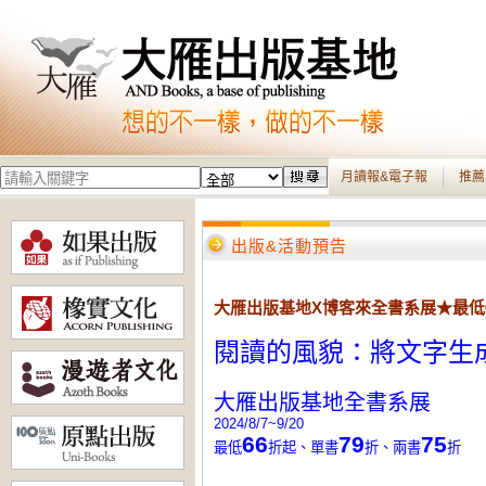
月讀報&電子報
推薦
出版&活動預告
大雁出版基地X博客來全書系展★最低
閱讀的風貌：將文字生
大雁出版基地全書系展
2024/8/7~9/20
66
79
75
最低
折起
、
單書
折
、
兩書
折