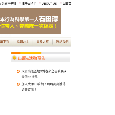
 / 退閱電子報
電子回函卡
ABOUT US
回首頁
單下載
編輯台上
關於大雁
聯絡我們
出版&活動預告
大雁出版基地X博客來全書系展★
最低66折起
加入大雁FB官網，時時刻刻獲得
好書資訊！