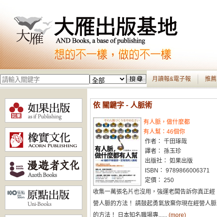
月讀報&電子報
推薦
依 關鍵字 - 人脈術
有人脈，做什麼都
有人幫：46個你
作者： 千田琢哉
譯者： 孫玉珍
出版社： 如果出版
ISBN： 9789866006371
定價： 250
收集一萬張名片也沒用，強運老闆告訴你真正經
營人脈的方法！ 請鼓起勇氣放棄你現在經營人脈
的方法！ 日本知名職場專......
(more)