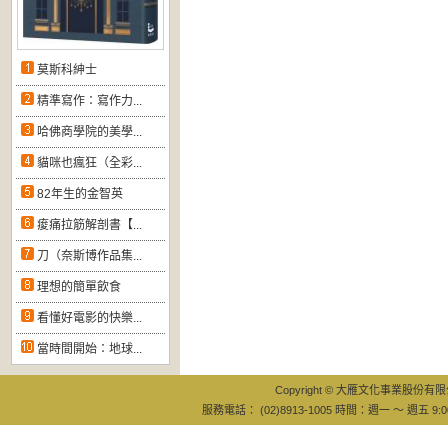
莫斯科紳士
精準寫作：寫作力...
哈佛商學院的美學...
貓咪也瘋狂（全彩...
82年生的金智英
痠痛拉筋解剖書【...
刀（奈斯博作品集...
理想的簡單飲食
看懂好電影的快樂...
當時間開始：地球...
Copyright © 大雁文化事業股份有限公司
服務電話： (02)8913-1005 時間：週一 ～ 週五 9:0