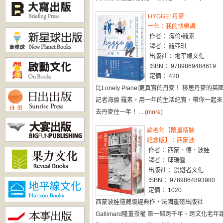
HYGGE! 丹麥
一年：我的快樂調..
作者： 海倫•羅素
譯者： 羅亞琪
出版社： 地平線文化
ISBN： 9789869484619
定價： 420
比Lonely Planet更真實的丹麥！ 移居丹麥的英
記者海倫 羅素，用一年的生活紀實，帶你一起來
去丹麥住一年！ ...
(more)
論老年【限量精裝
紀念版】：西蒙波..
作者： 西蒙．德．波娃
譯者： 邱瑞鑾
出版社： 漫遊者文化
ISBN： 9789864893980
定價： 1020
西蒙波娃隱藏版經典作，法國重磅出版社
Gallimard隆重授權 第一部跨千年、跨文化老年