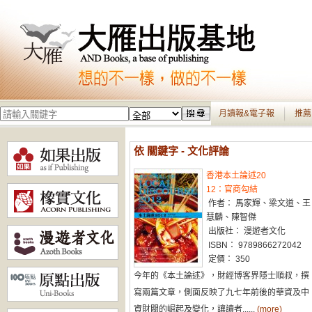
月讀報&電子報
推薦
依 關鍵字 - 文化評論
香港本土論述20
12：官商勾結
作者： 馬家輝、梁文道、王
慧麟、陳智傑
出版社： 漫遊者文化
ISBN： 9789866272042
定價： 350
今年的《本土論述》，財經博客界隱士順叔，撰
寫兩篇文章，側面反映了九七年前後的華資及中
資財閥的崛起及變化，讓讀者......
(more)