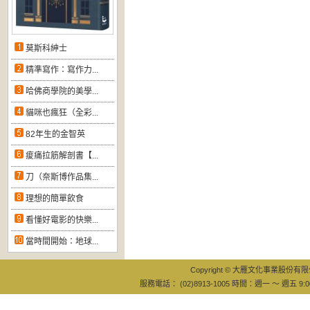
莫斯科紳士
精準寫作：寫作力...
哈佛商學院的美學...
貓咪也瘋狂（全彩...
82年生的金智英
痠痛拉筋解剖書【...
刀（奈斯博作品集...
理想的簡單飲食
看懂好電影的快樂...
當時間開始：地球...
Copyright © 大雁文化事業股份有限公司
服務電話： (02)8913-1005 時間：週一 ～ 週五 9:0