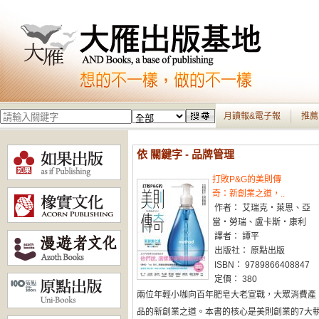
月讀報&電子報
推薦
依 關鍵字 - 品牌管理
打敗P&G的美則傳
奇：新創業之道，..
作者： 艾瑞克・萊恩、亞
當・勞瑞、盧卡斯・康利
譯者： 譚平
出版社： 原點出版
ISBN： 9789866408847
定價： 380
兩位年輕小咖向百年肥皂大老宣戰，大眾消費產
品的新創業之道。本書的核心是美則創業的7大