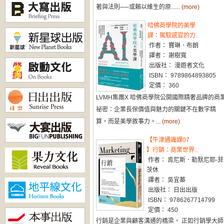
著與法則──或賴以維生的原......
(more)
哈佛商學院的美學
課：駕馭感官的力..
作者： 寶琳．布朗
譯者： 謝樹寬
出版社： 漫遊者文化
ISBN： 9789864893805
定價： 360
LVMH集團X 哈佛商學院公開國際精奢品牌的商
祕密：企業長保價值與魅力的關鍵不在數字精
算，而是美學敘事力。...
(more)
【牛津通識課07
】行銷：商業世界..
作者： 肯尼斯．勒默尼耶-菲
茨休
譯者： 吳宜蓁
出版社： 日出出版
ISBN： 9786267714799
定價： 450
行銷是企業與顧客溝通的橋梁， 正如行銷學大師