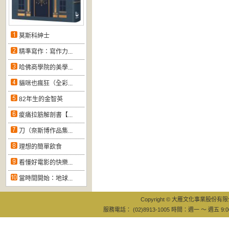
莫斯科紳士
精準寫作：寫作力...
哈佛商學院的美學...
貓咪也瘋狂（全彩...
82年生的金智英
痠痛拉筋解剖書【...
刀（奈斯博作品集...
理想的簡單飲食
看懂好電影的快樂...
當時間開始：地球...
Copyright © 大雁文化事業股份有限公司
服務電話： (02)8913-1005 時間：週一 ～ 週五 9:0