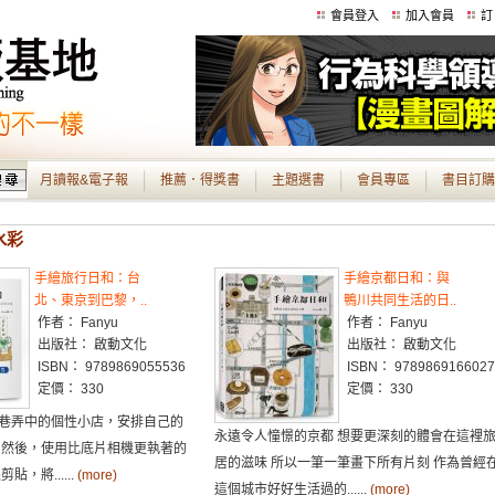
會員登入
加入會員
訂
月讀報&電子報
推薦．得獎書
主題選書
會員專區
書目訂購
水彩
手繪旅行日和：台
手繪京都日和：與
北、東京到巴黎，..
鴨川共同生活的日..
作者： Fanyu
作者： Fanyu
出版社： 啟動文化
出版社： 啟動文化
ISBN： 9789869055536
ISBN： 9789869166027
定價： 330
定價： 330
巷弄中的個性小店，安排自己的
永遠令人憧憬的京都 想要更深刻的體會在這裡
 然後，使用比底片相機更執著的
居的滋味 所以一筆一筆畫下所有片刻 作為曾經
貼，將......
(more)
這個城市好好生活過的......
(more)