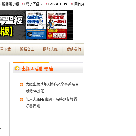
 / 退閱電子報
電子回函卡
ABOUT US
回首頁
單下載
編輯台上
關於大雁
聯絡我們
出版&活動預告
大雁出版基地X博客來全書系展★
最低66折起
加入大雁FB官網，時時刻刻獲得
好書資訊！
旅
在