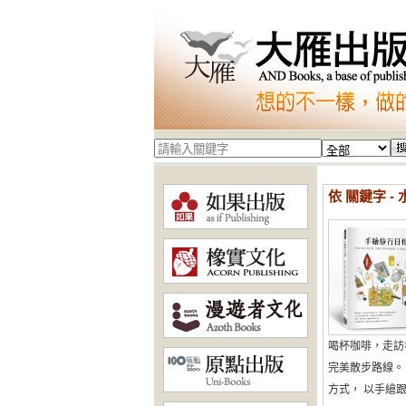
依 關鍵字 - 
喝杯咖啡，走訪
完美散步路線。
方式， 以手繪跟剪