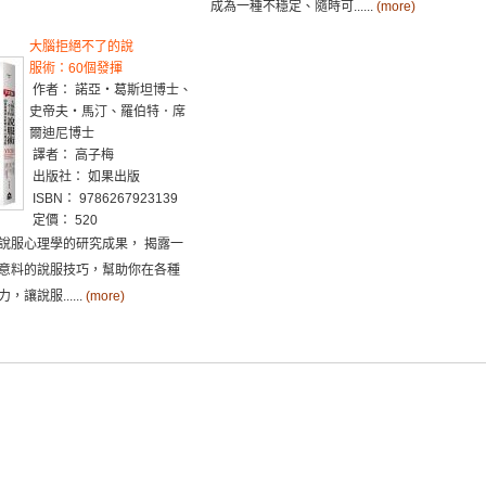
成為一種不穩定、隨時可......
(more)
大腦拒絕不了的說
服術：60個發揮
作者： 諾亞‧葛斯坦博士、
史帝夫‧馬汀、羅伯特．席
爾迪尼博士
譯者： 高子梅
出版社： 如果出版
ISBN： 9786267923139
定價： 520
說服心理學的研究成果， 揭露一
意料的說服技巧，幫助你在各種
讓說服......
(more)