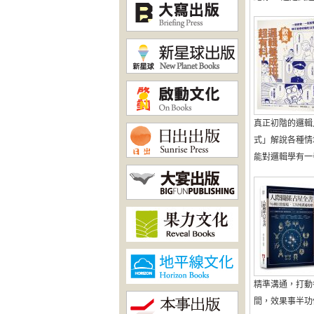
真正初階的邏輯
式」解說各種情
能對邏輯學有一番概
精準溝通，打動
間，效果事半功倍