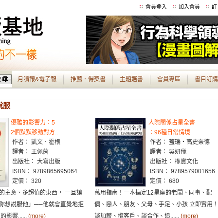
會員登入
加入會員
訂
月讀報&電子報
推薦．得獎書
主題選書
會員專區
書目訂購
說服
優雅的影響力：5
人際關係占星全書
2個默默移動對方..
：96種日常情境
作者： 凱文．霍根
作者： 蓋瑞・高史奈德
譯者： 王佩茵
譯者： 吳妍儀
出版社： 大寫出版
出版社： 橡實文化
ISBN： 9789865695064
ISBN： 9789579001656
定價： 320
定價： 680
的主意、多超值的東西， 一旦讓
萬用指南！一本搞定12星座的老闆、同事、配
你想說服他」──他就會直覺地拒
偶、戀人、朋友、父母、手足、小孩 立即實用
響......
(more)
談加薪、攬客戶、談合作、追......
(more)