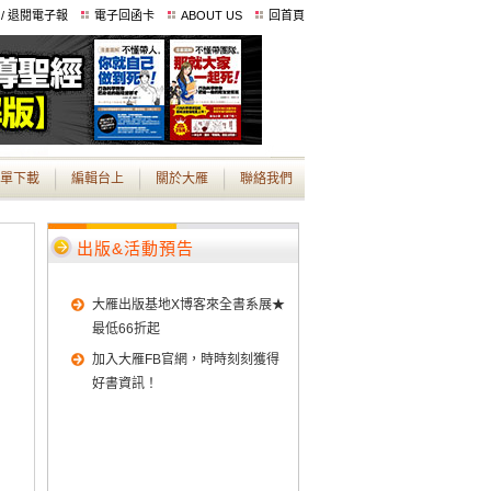
 / 退閱電子報
電子回函卡
ABOUT US
回首頁
單下載
編輯台上
關於大雁
聯絡我們
出版&活動預告
大雁出版基地X博客來全書系展★
最低66折起
加入大雁FB官網，時時刻刻獲得
好書資訊！
！