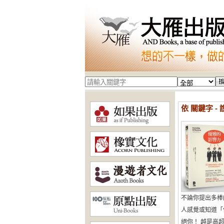
依 關鍵字 - 
不論你提出多棒
人感覺或知道「
絕你！ 越是高超的影