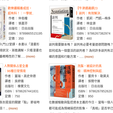
歡樂邏輯養成班，
【牛津通識課23
超有料！：一學就..
】談判：有效解決..
作者： 仲島瞳
作者： 凱莉．門凱—梅多
譯者： 張嘉芬
譯者： 林金源
出版社： 日出出版
出版社： 日出出版
ISBN： 9789865515195
ISBN： 9786267382974
定價： 350
定價： 460
入門12堂課，本書以「漫畫形
談判需要腳本嗎？ 談判有必要考量道德問題嗎
境狀況、漸進講解。只看漫畫也
如何成為一個靈活的談判者？ 為何許多談判有
略性的了解......
(more)
確的意圖和行動方案，......
(more)
人際關係占星全書
洗腦，被設計的真
：96種日常情境
相：精神控制與超..
作者： 蓋瑞・高史奈德
作者： 蕾貝卡．勒莫夫
譯者： 吳妍儀
譯者： 張簡守展
出版社： 橡實文化
出版社： 日出出版
ISBN： 9786267441831
ISBN： 9786267852620
定價： 750
定價： 950
各別星座的關鍵「點」 節省時
在數據驅動與監控資本主義的今日， 當每一個
！...
(more)
都可能成為情緒操控的對象， 「真相」是否早