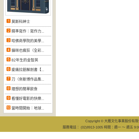
莫斯科紳士
精準寫作：寫作力...
哈佛商學院的美學...
貓咪也瘋狂（全彩...
82年生的金智英
痠痛拉筋解剖書【...
刀（奈斯博作品集...
理想的簡單飲食
看懂好電影的快樂...
當時間開始：地球...
Copyright © 大雁文化事業股份有限公司
服務電話： (02)8913-1005 時間：週一 ～ 週五 9:0