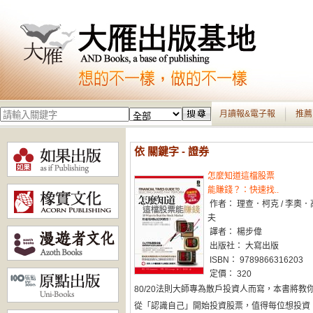
月讀報&電子報
推薦
依 關鍵字 - 證券
怎麼知道這檔股票
能賺錢？：快速找..
作者： 理查．柯克 / 李奧．
夫
譯者： 楊步偉
出版社： 大寫出版
ISBN： 9789866316203
定價： 320
80/20法則大師專為散戶投資人而寫，本書將教
從「認識自己」開始投資股票，值得每位想投資